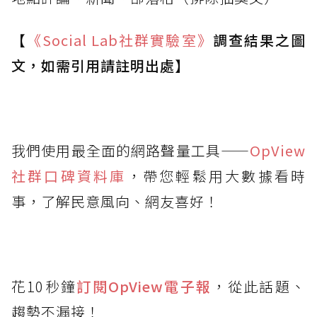
【
《Social Lab
社群實驗室》
調查結果之圖
文，如需引用請註明出處】
我們使用最全面的網路聲量工具——
OpView
社群口碑資料庫
，帶您輕鬆用大數據看時
事，了解民意風向、網友喜好！
花10秒鐘
訂閱OpView
電子報
，從此話題、
趨勢不漏接！