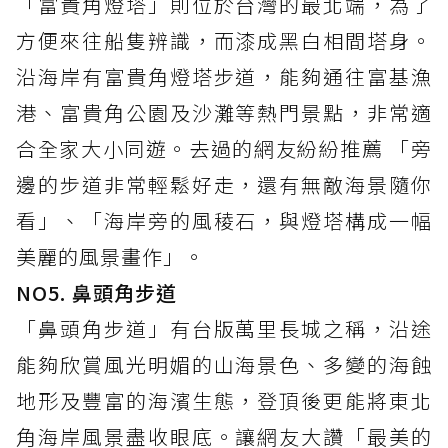
「富貴角燈塔」則位於台灣的最北端，為了
方便來往船隻辨識，而漆成黑白相間塔身。
沿海岸有富貴角燈塔步道，能夠通往富基漁
港、富貴角公園及沙灘等熱門景點，非常適
合全家大小同遊。去過的網友紛紛推薦 「旁
邊的步道非常輕鬆好走，還有無敵海景隨你
看」、「海岸旁的風稜石，與燈塔構成一幅
美麗的風景畫作」。
NO5. 鼻頭角步道
「鼻頭角步道」有台版萬里長城之稱，沿途
能夠欣賞風光明媚的山海景色、多變的海蝕
地形及豐富的海濱生態，登頂後更能將東北
角海岸風景盡收眼底。讓網友大讚「最美的