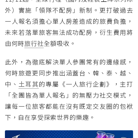
外）實施「領隊不配房」新制。更打破過去
一人報名須擔心單人房差造成的旅費負擔，
未來若落單旅客無法成功配房，衍生費用將
由何時
旅行社
全額吸收。
此外，為徹底解決單人參團常有的邊緣感，
何時旅遊更同步推出涵蓋台、韓、泰、越、
中、
土耳其
的專屬《一人旅行企劃》，主打
「全團皆為單人報名」的無壓力社交模式，
讓每一位旅客都能在沒有既定交友圈的包袱
下，自在享受探索世界的樂趣。