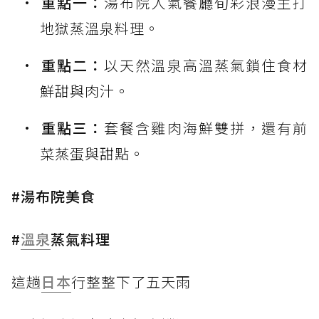
重點一：
湯布院人氣餐廳旬彩浪漫主打
地獄蒸溫泉料理。
重點二：
以天然溫泉高溫蒸氣鎖住食材
鮮甜與肉汁。
重點三：
套餐含雞肉海鮮雙拼，還有前
菜蒸蛋與甜點。
#湯布院美食
#
溫泉
蒸氣料理
這趟
日本
行整整下了五天雨