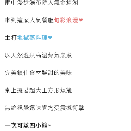
雨中漫步湯布院人氣金鱗湖
來到這家人氣餐廳
旬彩浪漫❤
主打
地獄蒸料理
❤
以天然溫泉高溫蒸氣烹煮
完美鎖住食材鮮甜的美味
桌上擺著超大正方形蒸籠
無論視覺還味覺均受震撼衝擊
一次可蒸四小籠~