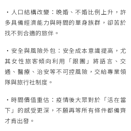
・人口結構改變：晚婚、不婚比例上升，許
多具備經濟能力與時間的單身族群，卻苦於
找不到合適的旅伴。
・安全與風險外包：安全成本意識提高，尤
其女性旅客傾向利用「跟團」將語言、交
通、醫療、治安等不可控風險，交給專業領
隊與旅行社制度。
・時間價值重估：疫情後大眾對於「活在當
下」的感受更深，不願再等所有條件都備齊
才肯出發。