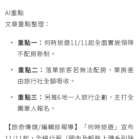
AI重點
文章重點整理：
重點一：
何時旅遊11/11起全面實施領隊
不配房新制。
重點二：
落單旅客若無法配房，單房差
由旅行社全額吸收。
重點三：
另推6地一人旅行企劃，主打全
團單人報名。
【旅奇傳媒/編輯部報導】「何時旅遊」宣布
11/11起，全線行程（國內及輕裝上陣系列除