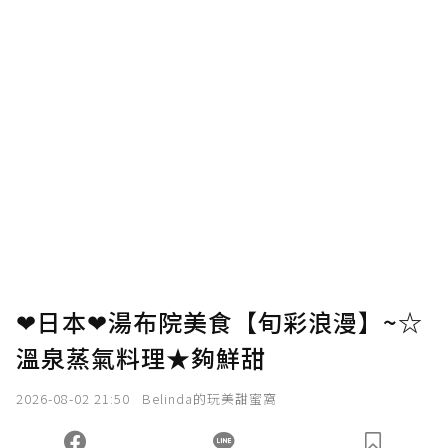
❤日本❤湯布院美食【旬彩浪漫】~☆
溫泉蒸氣料理★夠鮮甜
2026-08-02 21:50
Belinda的玩美甜蜜窩