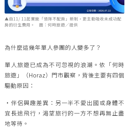
▲自11/ 11起實施「領隊不配房」新制，更主動吸收未成功配
房的衍生費用。 圖：何時旅遊／提供
為什麼這幾年單人參團的人變多了？
單人旅遊已成為不可忽視的浪潮。依「何時
旅遊」（Horaz）門市觀察，背後主要有四個
驅動原因：
・伴侶興趣差異：另一半不愛出國或身體不
宜長途飛行，渴望旅行的一方不想再無止盡
地等待。