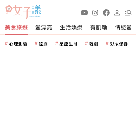
美食旅遊
愛漂亮
生活娛樂
有肌勵
情慾愛
心理測驗
陸劇
星座生肖
韓劇
彩妝保養