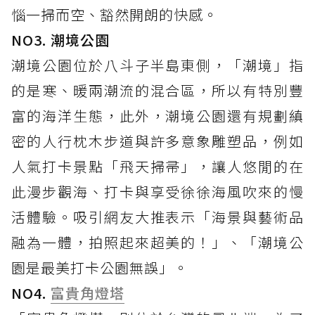
惱一掃而空、豁然開朗的快感。
NO3. 潮境公園
潮境公園位於八斗子半島東側，「潮境」指
的是寒、暖兩潮流的混合區，所以有特別豐
富的海洋生態，此外，潮境公園還有規劃縝
密的人行枕木步道與許多意象雕塑品，例如
人氣打卡景點「飛天掃帚」，讓人悠閒的在
此漫步觀海、打卡與享受徐徐海風吹來的慢
活體驗。吸引網友大推表示「海景與藝術品
融為一體，拍照起來超美的！」、「潮境公
園是最美打卡公園無誤」。
NO4.
富貴角燈塔