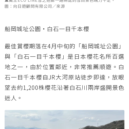
圖：向日遊顧問有限公司／來源
船岡城址公園・白石一目千本櫻
最佳賞櫻期落在4月中旬的「船岡城址公園」
與「白石一目千本櫻」是日本櫻花名所百選
地之一，由於位置鄰近，非常推薦順遊。白
石一目千本櫻自JR大河原站徒步即達，放眼
望去約1,200株櫻花沿著白石川兩岸盛開景色
迷人。