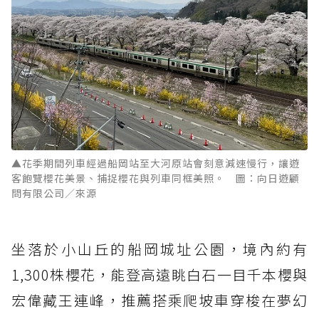
▲花季期間列車經過船岡站至大河原站會刻意減速慢行，讓遊
客飽覽櫻花美景、捕捉櫻花與列車同框美照。 圖：向日遊顧
問有限公司／來源
坐落於小山丘的船岡城址公園，境內約有
1,300株櫻花，能登高遠眺白石一目千本櫻與
宏偉藏王連峰，推薦搭乘爬坡車穿梭在夢幻