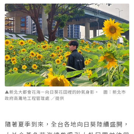
▲新北大都會花海－向日葵花田裡的帥氣身影。 圖：新北市
政府高灘地工程管理處 ／提供
隨著夏季到來，全台各地向日葵陸續盛開，