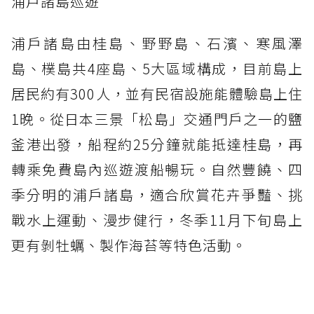
浦戶諸島巡遊
浦戶諸島由桂島、野野島、石濱、寒風澤
島、樸島共4座島、5大區域構成，目前島上
居民約有300人，並有民宿設施能體驗島上住
1晚。從日本三景「松島」交通門戶之一的鹽
釜港出發，船程約25分鐘就能抵達桂島，再
轉乘免費島內巡遊渡船暢玩。自然豐饒、四
季分明的浦戶諸島，適合欣賞花卉爭豔、挑
戰水上運動、漫步健行，冬季11月下旬島上
更有剝牡蠣、製作海苔等特色活動。