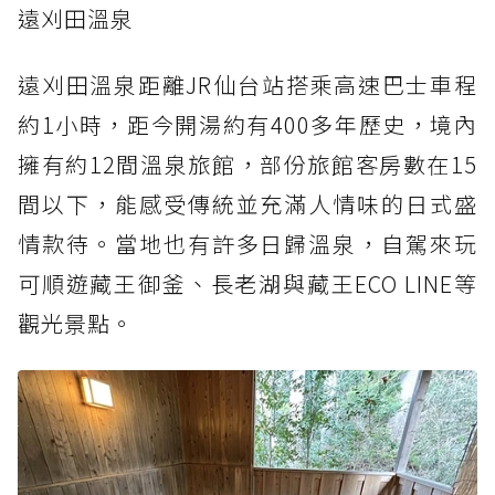
遠刈田溫泉
遠刈田溫泉距離JR仙台站搭乘高速巴士車程
約1小時，距今開湯約有400多年歷史，境內
擁有約12間溫泉旅館，部份旅館客房數在15
間以下，能感受傳統並充滿人情味的日式盛
情款待。當地也有許多日歸溫泉，自駕來玩
可順遊藏王御釜、長老湖與藏王ECO LINE等
觀光景點。