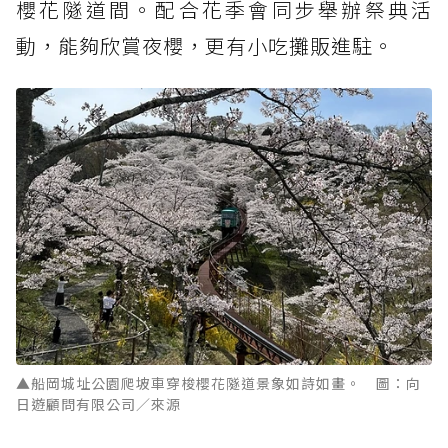
櫻花隧道間。配合花季會同步舉辦祭典活
動，能夠欣賞夜櫻，更有小吃攤販進駐。
▲船岡城址公園爬坡車穿梭櫻花隧道景象如詩如畫。 圖：向
日遊顧問有限公司／來源