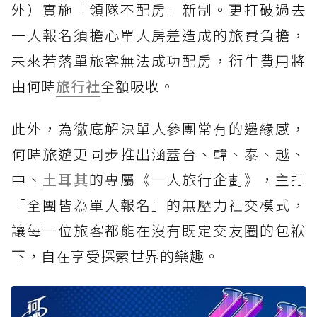
外）實施「領隊不配房」新制。更打破過去
一人報名須擔心單人房差造成的旅費負擔，
未來若落單旅客無法成功配房，衍生費用將
由何時
旅行社
全額吸收。
此外，為徹底解決單人參團常有的邊緣感，
何時旅遊更同步推出涵蓋台、韓、泰、越、
中、
土耳其
的專屬《一人旅行企劃》，主打
「全團皆為單人報名」的無壓力社交模式，
讓每一位旅客都能在沒有既定交友圈的包袱
下，自在享受探索世界的樂趣。