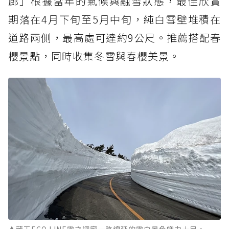
廊」根據當年的氣候與融雪狀態，最佳欣賞
期落在4月下旬至5月中旬，純白雪壁堆積在
道路兩側，最高處可達約9公尺。推薦搭配春
櫻景點，同時收集冬雪與春櫻美景。
▲藏王ECO LINE雪之迴廊一路綿延的雪白景色魄力十足。