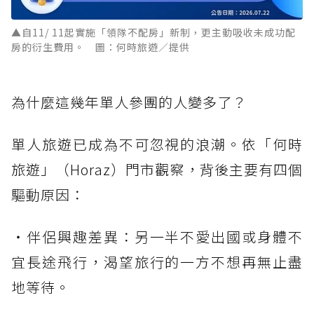
▲自11/ 11起實施「領隊不配房」新制，更主動吸收未成功配
房的衍生費用。 圖：何時旅遊／提供
為什麼這幾年單人參團的人變多了？
單人旅遊已成為不可忽視的浪潮。依「何時
旅遊」（Horaz）門市觀察，背後主要有四個
驅動原因：
・伴侶興趣差異：另一半不愛出國或身體不
宜長途飛行，渴望旅行的一方不想再無止盡
地等待。