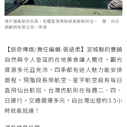
浦戶諸島鄰近松島，從鹽釜港乘船就能輕鬆前往。 圖：向日
遊顧問有限公司／來源
【旅奇傳媒/責任編輯-張語柔】宮城縣的豐饒
自然與令人垂涎的在地美食讓人嚮往，觀光
資源多元且充沛，四季都有迷人魅力能安排
遊程。現階段長榮航空、星宇航空設有每日
直飛仙台航班，台灣虎航則在每週二、四、
日運行，交通選擇多元，自台灣出發約3.5小
時就能抵達！