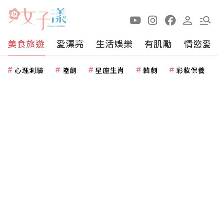
美食旅遊
愛漂亮
生活娛樂
有肌勵
情慾愛
心理測驗
陸劇
星座生肖
韓劇
彩妝保養