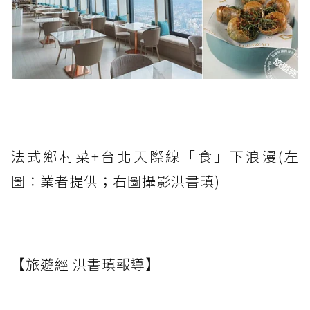
法式鄉村菜+台北天際線「食」下浪漫(左
圖：業者提供；右圖攝影洪書瑱)
【旅遊經 洪書瑱報導】