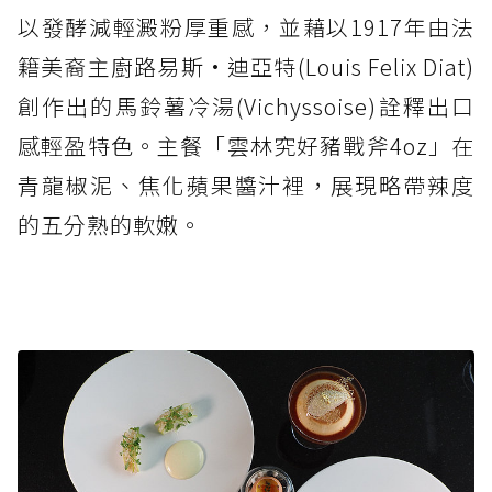
以發酵減輕澱粉厚重感，並藉以1917年由法
籍美裔主廚路易斯·迪亞特(Louis Felix Diat)
創作出的馬鈴薯冷湯(Vichyssoise)詮釋出口
感輕盈特色。主餐「雲林究好豬戰斧4oz」在
青龍椒泥、焦化蘋果醬汁裡，展現略帶辣度
的五分熟的軟嫩。