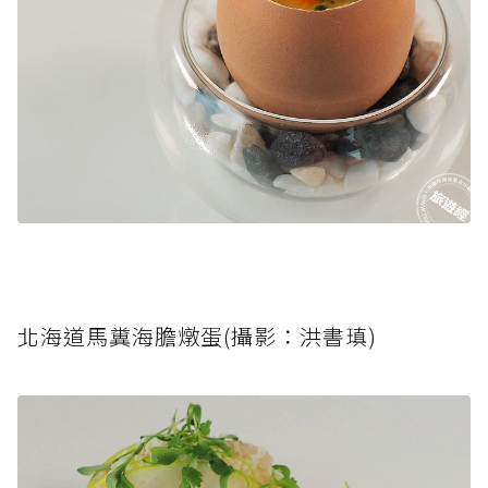
北海道馬糞海膽燉蛋(攝影：洪書瑱)