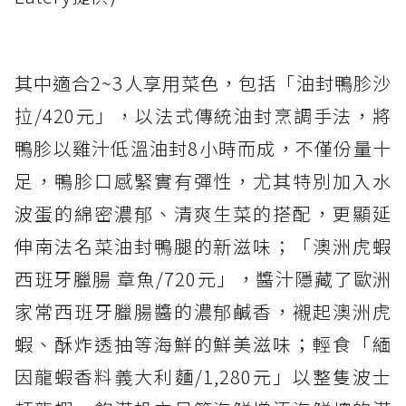
其中適合2~3人享用菜色，包括「油封鴨胗沙
拉/420元」，以法式傳統油封烹調手法，將
鴨胗以雞汁低溫油封8小時而成，不僅份量十
足，鴨胗口感緊實有彈性，尤其特別加入水
波蛋的綿密濃郁、清爽生菜的搭配，更顯延
伸南法名菜油封鴨腿的新滋味；「澳洲虎蝦
西班牙臘腸 章魚/720元」，醬汁隱藏了歐洲
家常西班牙臘腸醬的濃郁鹹香，襯起澳洲虎
蝦、酥炸透抽等海鮮的鮮美滋味；輕食「緬
因龍蝦香料義大利麵/1,280元」以整隻波士