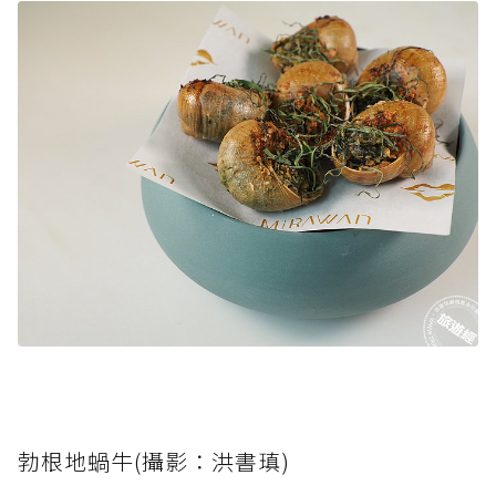
勃根地蝸牛(攝影：洪書瑱)