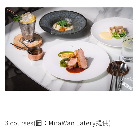
3 courses(圖：MiraWan Eatery提供)