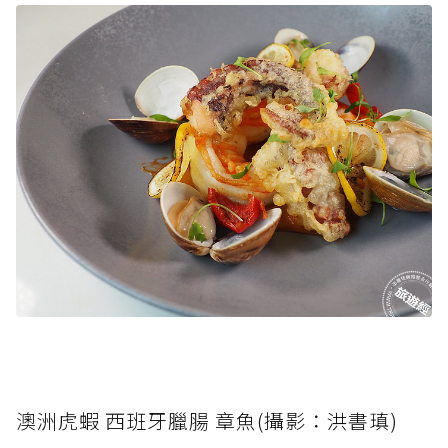
澳洲虎蝦 西班牙臘腸 章魚(攝影：洪書瑱)