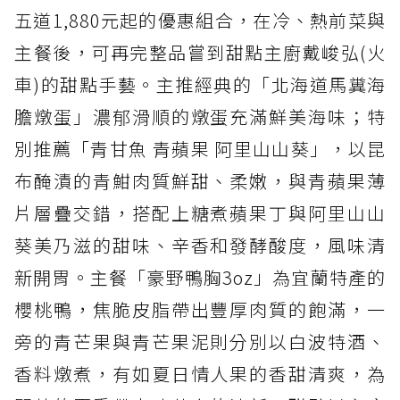
五道1,880元起的優惠組合，在冷、熱前菜與
主餐後，可再完整品嘗到甜點主廚戴峻弘(火
車)的甜點手藝。主推經典的「北海道馬糞海
膽燉蛋」濃郁滑順的燉蛋充滿鮮美海味；特
別推薦「青甘魚 青蘋果 阿里山山葵」，以昆
布醃漬的青魽肉質鮮甜、柔嫩，與青蘋果薄
片層疊交錯，搭配上糖煮蘋果丁與阿里山山
葵美乃滋的甜味、辛香和發酵酸度，風味清
新開胃。主餐「豪野鴨胸3oz」為宜蘭特產的
櫻桃鴨，焦脆皮脂帶出豐厚肉質的飽滿，一
旁的青芒果與青芒果泥則分別以白波特酒、
香料燉煮，有如夏日情人果的香甜清爽，為