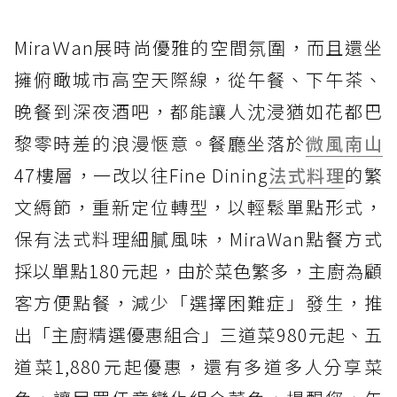
MiraＷan展時尚優雅的空間氛圍，而且還坐
擁俯瞰城市高空天際線，從午餐、下午茶、
晚餐到深夜酒吧，都能讓人沈浸猶如花都巴
黎零時差的浪漫愜意。餐廳坐落於
微風南山
47樓層，一改以往Fine Dining
法式料理
的繁
文縟節，重新定位轉型，以輕鬆單點形式，
保有法式料理細膩風味，MiraWan點餐方式
採以單點180元起，由於菜色繁多，主廚為顧
客方便點餐，減少「選擇困難症」發生，推
出「主廚精選優惠組合」三道菜980元起、五
道菜1,880元起優惠，還有多道多人分享菜