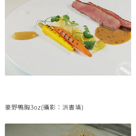
豪野鴨胸3oz(攝影：洪書瑱)