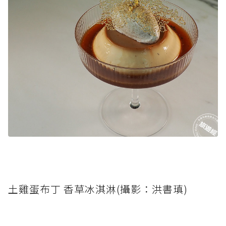
土雞蛋布丁 香草冰淇淋(攝影：洪書瑱)