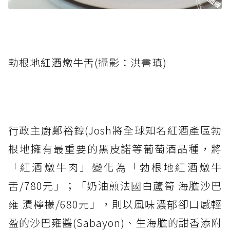
勃根地紅酒燉牛舌(攝影：洪書瑱)
行政主廚鄭裕錞(Josh將全球知名紅酒產區勃
根地擁有最重要的黑皮諾等葡萄酒品種，將
「紅酒燉牛肉」變化為「勃根地紅酒燉牛
舌/780元」；「奶油煎法國白蘆筍 海膽沙巴
雍 漬檸檬/680元」，則以風味濃郁卻口感輕
盈的沙巴雍醬(Sabayon)、生海膽的甜香添附