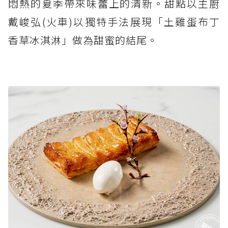
悶熱的夏季帶來味蕾上的清新。甜點以主廚
戴峻弘(火車)以獨特手法展現「土雞蛋布丁
香草冰淇淋」做為甜蜜的結尾。