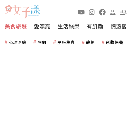
美食旅遊
愛漂亮
生活娛樂
有肌勵
情慾愛
心理測驗
陸劇
星座生肖
韓劇
彩妝保養