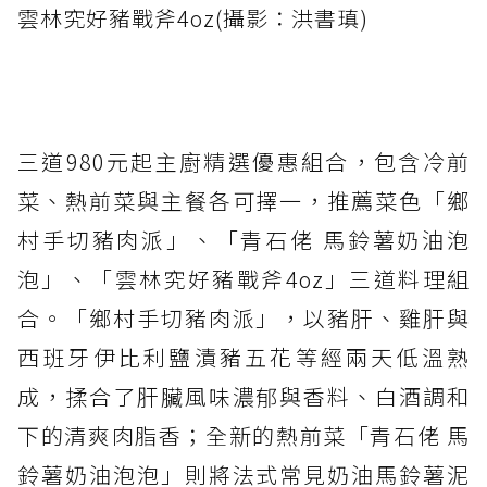
雲林究好豬戰斧4oz(攝影：洪書瑱)
三道980元起主廚精選優惠組合，包含冷前
菜、熱前菜與主餐各可擇一，推薦菜色「鄉
村手切豬肉派」、「青石佬 馬鈴薯奶油泡
泡」、「雲林究好豬戰斧4oz」三道料理組
合。「鄉村手切豬肉派」，以豬肝、雞肝與
西班牙伊比利鹽漬豬五花等經兩天低溫熟
成，揉合了肝臟風味濃郁與香料、白酒調和
下的清爽肉脂香；全新的熱前菜「青石佬 馬
鈴薯奶油泡泡」則將法式常見奶油馬鈴薯泥