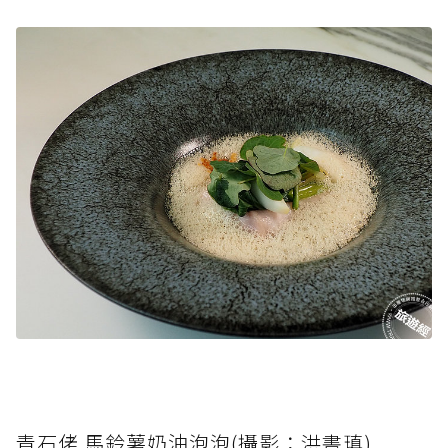
青石佬 馬鈴薯奶油泡泡(攝影：洪書瑱)