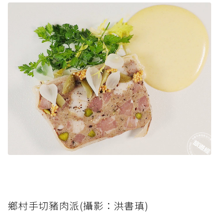
鄉村手切豬肉派(攝影：洪書瑱)