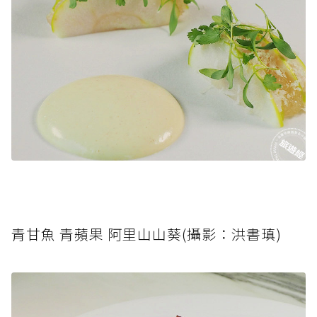
青甘魚 青蘋果 阿里山山葵(攝影：洪書瑱)