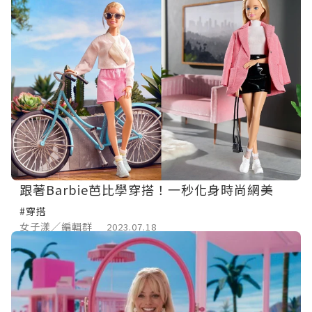
跟著Barbie芭比學穿搭！一秒化身時尚網美
#穿搭
女子漾／編輯群
2023.07.18