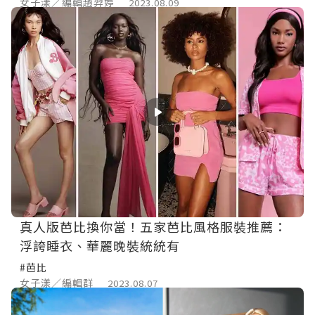
女子漾／編輯趙羿婷
2023.08.09
真人版芭比換你當！五家芭比風格服裝推薦：
浮誇睡衣、華麗晚裝統統有
#芭比
女子漾／編輯群
2023.08.07