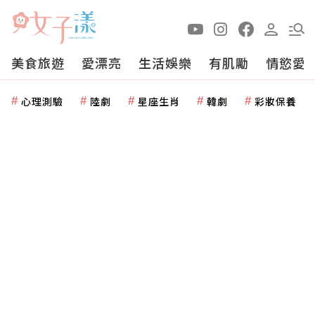
美食旅遊
愛漂亮
生活娛樂
有肌勵
情慾愛
心理測驗
陸劇
星座生肖
韓劇
彩妝保養