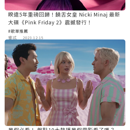
睽違5年重磅回歸！饒舌女皇 Nicki Minaj 最新
大碟《Pink Friday 2》震撼發行！
#歌單推薦
睿忒
2023.12.15
暑假必看！ 盤點10大熱播暑假電影看了嗎？