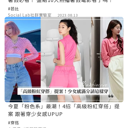
#芭比
Social Lab社群實驗室
2023.08.13
今夏「粉色系」最潮！4招「高級粉紅穿搭」提
案 跟著穿少女感UPUP
#穿搭