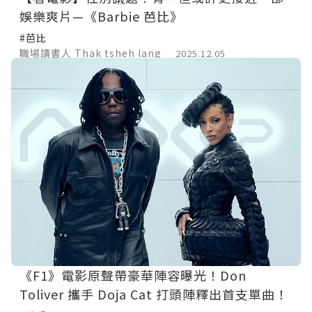
娛樂爽片—《Barbie 芭比》
#芭比
職場讀書人 Thak tsheh lang
2025.12.05
《F1》電影原聲帶豪華陣容曝光！Don
Toliver 攜手 Doja Cat 打頭陣釋出首支單曲！