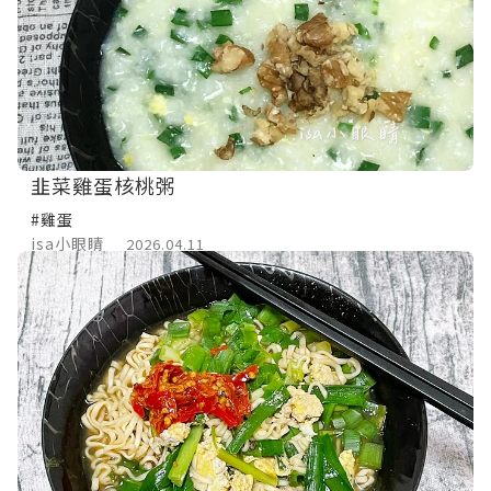
韭菜雞蛋核桃粥
#雞蛋
isa小眼睛
2026.04.11