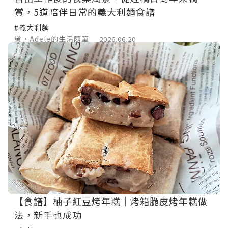
賞，5道陪伴日常的義大利麵食譜
#義大利麵
黛•Adele的生活隨筆
2026.06.20
【食譜】柚子紅豆烤年糕｜烤箱脆皮烤年糕做
法，新手也成功