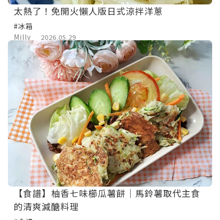
太熱了！免開火懶人版日式涼拌洋蔥
#冰箱
Milly
2026.05.29
【食譜】柚香七味櫛瓜薯餅｜馬鈴薯取代主食
的清爽減醣料理