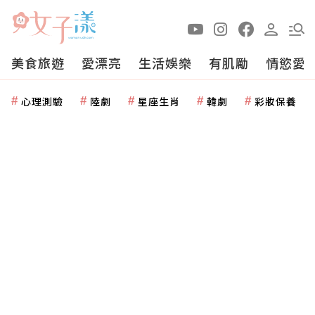
美食旅遊
愛漂亮
生活娛樂
有肌勵
情慾愛
心理測驗
陸劇
星座生肖
韓劇
彩妝保養