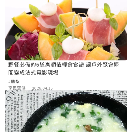
野餐必備的6道高顏值輕食食譜 讓戶外聚會瞬
間變成法式電影現場
#酪梨
享民頭條
2026.04.15