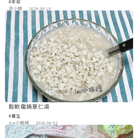
#年菜
梁小蝶
2026.06.19
鬆軟電鍋薏仁湯
#養生
isa小眼睛
2026.06.02