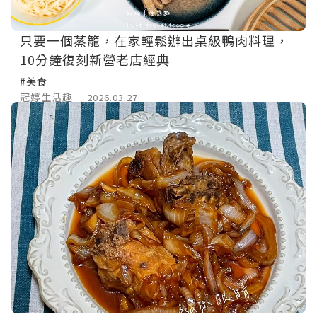
只要一個蒸籠，在家輕鬆辦出桌級鴨肉料理，
10分鐘復刻新營老店經典
#美食
冠婷生活趣
2026.03.27