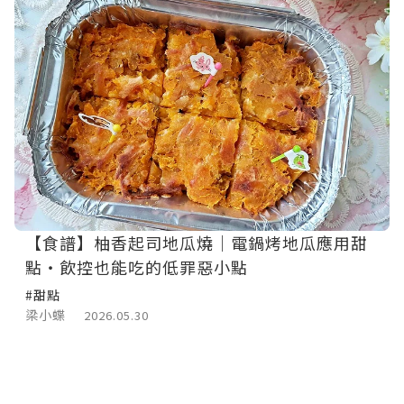
【食譜】柚香起司地瓜燒｜電鍋烤地瓜應用甜
點・飲控也能吃的低罪惡小點
#甜點
梁小蝶
2026.05.30