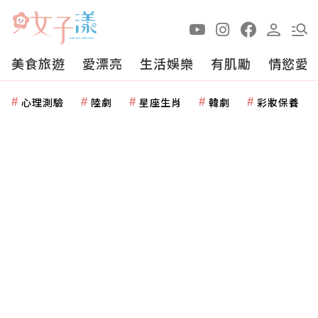
美食旅遊
愛漂亮
生活娛樂
有肌勵
情慾愛
心理測驗
陸劇
星座生肖
韓劇
彩妝保養