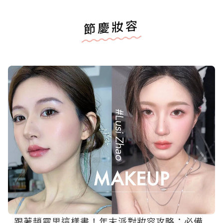
節慶妝容
跟著趙露思這樣畫！年末派對妝容攻略：必備