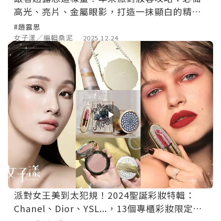
高光、亮片、金屬眼影，打造一抹顯白的精緻
感
#趙露思
女子漾／編輯桑泥
2025.12.24
派對女王美到太犯規！2024聖誕彩妝特輯：
Chanel、Dior、YSL...，13個專櫃彩妝限定系