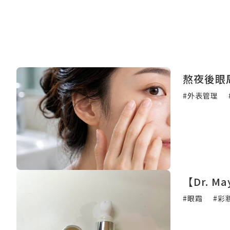
熬夜後眼
#外表管理
【Dr. 
#眼霜
#彩