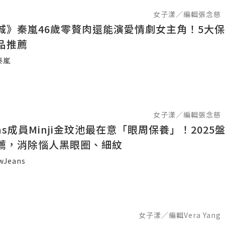
女子漾／編輯張念慈
城》秦嵐46歲零贅肉還能演愛情劇女主角！5大保
品推薦
秦嵐
女子漾／編輯張念慈
ans成員Minji金玟池最在意「眼周保養」！2025
薦，消除惱人黑眼圈、細紋
wJeans
女子漾／編輯Vera Yang