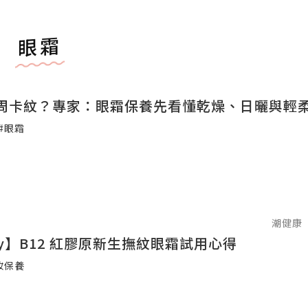
眼霜
周卡紋？專家：眼霜保養先看懂乾燥、日曬與輕
#眼霜
潮健康
May】B12 紅膠原新生撫紋眼霜試用心得
妝保養