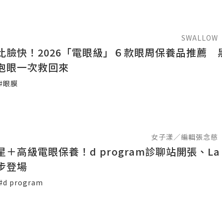
SWALLOW
比臉快！2026「電眼級」６款眼周保養品推薦 
泡眼一次救回來
#眼膜
女子漾／編輯張念慈
＋高級電眼保養！d program診聊站開張、La 
步登場
#d program