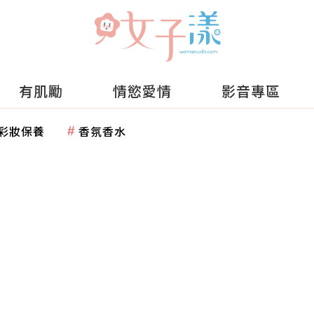
有肌勵
情慾愛情
影音專區
彩妝保養
香氛香水