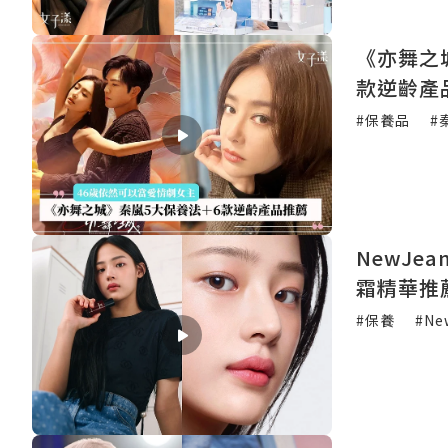
《亦舞之
款逆齡產
#保養品
#
NewJe
霜精華推
#保養
#Ne