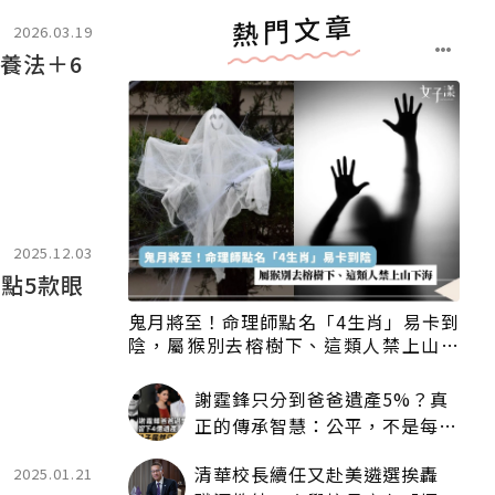
熱門文章
2026.03.19
養法＋6
2025.12.03
盤點5款眼
鬼月將至！命理師點名「4生肖」易卡到
陰，屬猴別去榕樹下、這類人禁上山下
海
謝霆鋒只分到爸爸遺產5%？真
正的傳承智慧：公平，不是每個
人拿一樣多
清華校長續任又赴美遴選挨轟
2025.01.21