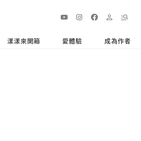
漾漾來開箱
愛體驗
成為作者