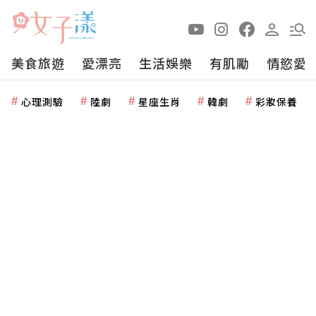
美食旅遊
愛漂亮
生活娛樂
有肌勵
情慾愛
心理測驗
陸劇
星座生肖
韓劇
彩妝保養