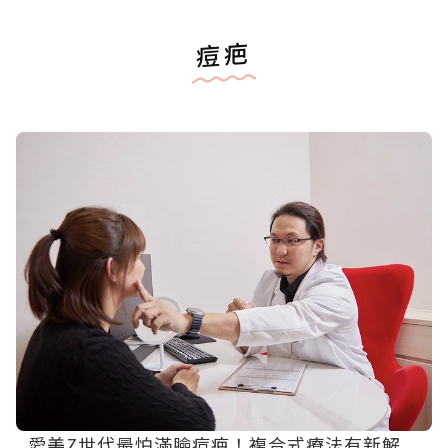
痘疤
愛美Z世代最怕滿臉痘疤！複合式療法有新解