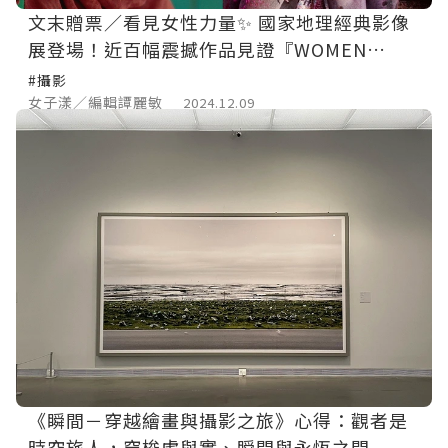
文末贈票／看見女性力量✨ 國家地理經典影像
展登場！近百幅震撼作品見證『WOMEN
BORN TO SHINE』
#攝影
女子漾／編輯譚麗敏
2024.12.09
《瞬間－穿越繪畫與攝影之旅》心得：觀者是
時空旅人，穿梭虛與實、瞬間與永恆之間