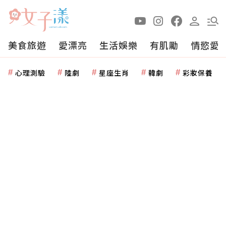
美食旅遊
愛漂亮
生活娛樂
有肌勵
情慾愛
心理測驗
陸劇
星座生肖
韓劇
彩妝保養