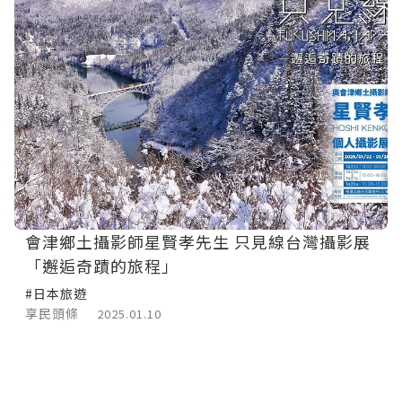
會津鄉土攝影師星賢孝先生 只見線台灣攝影展
「邂逅奇蹟的旅程」
#日本旅遊
享民頭條
2025.01.10