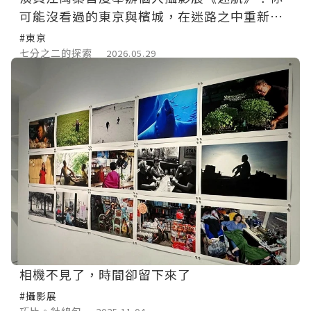
可能沒看過的東京與檳城，在迷路之中重新看
見世界
#東京
七分之二的探索
2026.05.29
相機不見了，時間卻留下來了
#攝影展
巧比。針線包