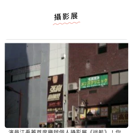
攝影展
演員江禹蓁首度舉辦個人攝影展《迷航》！你