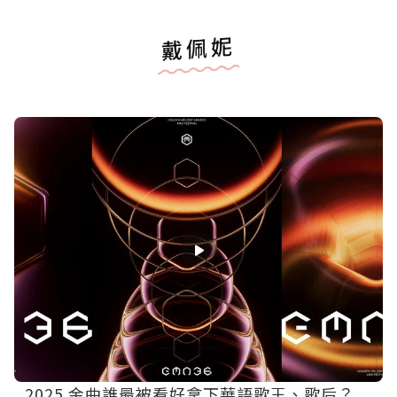
戴佩妮
2025 金曲誰最被看好拿下華語歌王、歌后？