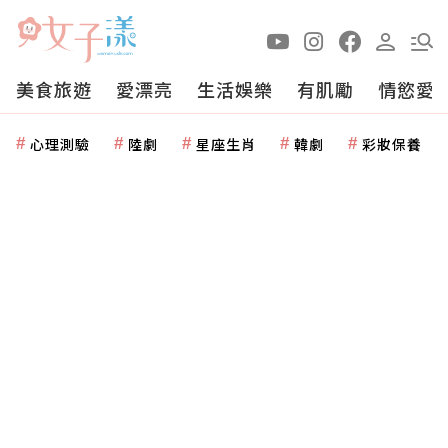
美食旅遊
愛漂亮
生活娛樂
有肌勵
情慾愛
心理測驗
陸劇
星座生肖
韓劇
彩妝保養