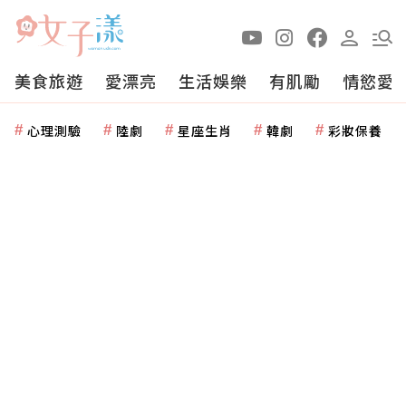
美食旅遊
愛漂亮
生活娛樂
有肌勵
情慾愛
心理測驗
陸劇
星座生肖
韓劇
彩妝保養