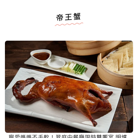
帝王蟹
寵愛媽媽不手軟！翠庭中餐廳限時雙饗宴 明爐