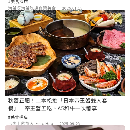
#美食探店
海帶呀海帶吃遍台灣美食
2026.01.15
秋蟹正肥！二本松推「日本帝王蟹雙人套
餐」 帝王蟹五吃、A5和牛一次奢享
#美食探店
舌尖上的旅人 Eric Hsu
2025.09.23