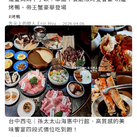
烤鴨、帝王蟹豪華登場
#烤鴨
舌尖上的旅人 Eric Hsu
2026.04.06
台中西屯｜孫太太山海惠中行館．高質感的美
味饗宴四段式價位吃到飽！