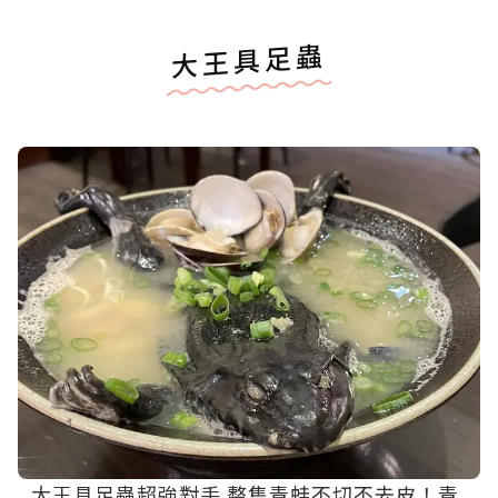
大王具足蟲
大王具足蟲超強對手 整隻青蛙不切不去皮！青