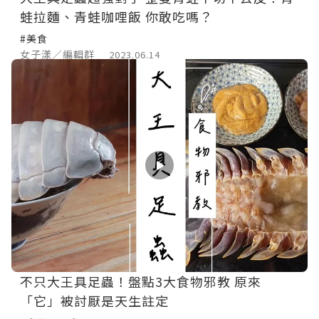
蛙拉麵、青蛙咖哩飯 你敢吃嗎？
#美食
女子漾／編輯群
2023.06.14
不只大王具足蟲！盤點3大食物邪教 原來
「它」被討厭是天生註定