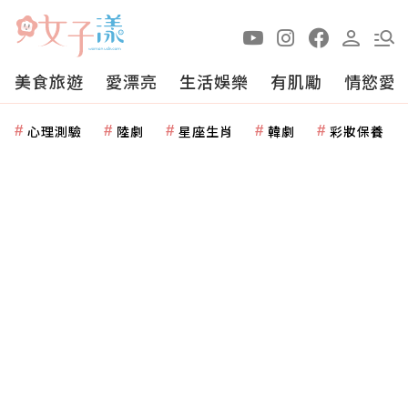
美食旅遊
愛漂亮
生活娛樂
有肌勵
情慾愛
心理測驗
陸劇
星座生肖
韓劇
彩妝保養