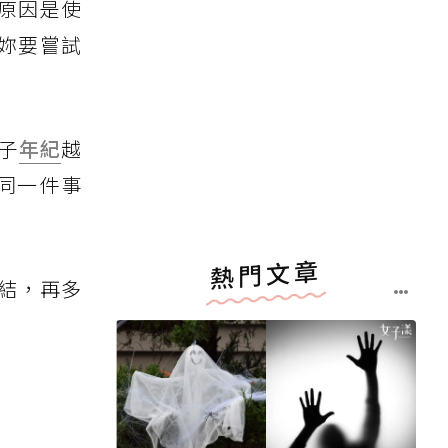
原因是使
妳要嘗試
子
年紀
越
同一件事
熱門文章
結，再多