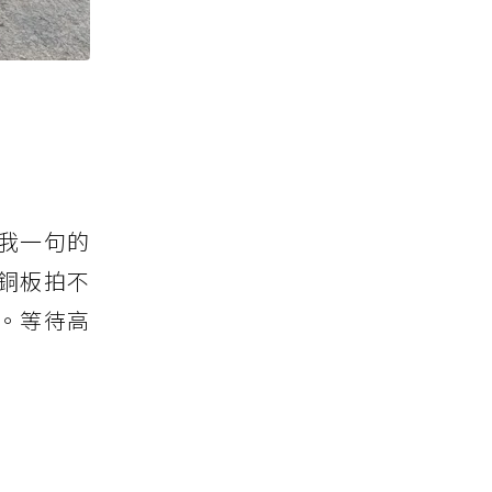
我一句的
銅板拍不
。等待高