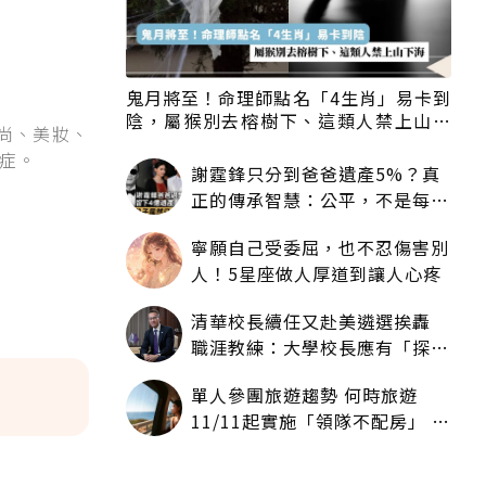
鬼月將至！命理師點名「4生肖」易卡到
陰，屬猴別去榕樹下、這類人禁上山下
尚、美妝、
海
症。
謝霆鋒只分到爸爸遺產5%？真
正的傳承智慧：公平，不是每個
人拿一樣多
寧願自己受委屈，也不忍傷害別
人！5星座做人厚道到讓人心疼
清華校長續任又赴美遴選挨轟
職涯教練：大學校長應有「探
索」職涯權利嗎？
單人參團旅遊趨勢 何時旅遊
11/11起實施「領隊不配房」 落
單更免收單房差