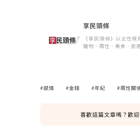
享民頭條
《享民頭條》以女性視
寵物、兩性、美食、旅
#感情
#金錢
#年紀
#兩性關
喜歡這篇文章嗎？歡迎