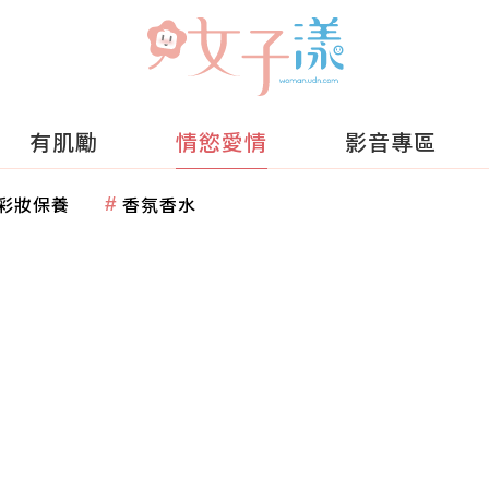
有肌勵
情慾愛情
影音專區
彩妝保養
香氛香水