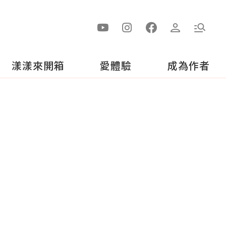
漾漾來開箱
愛體驗
成為作者