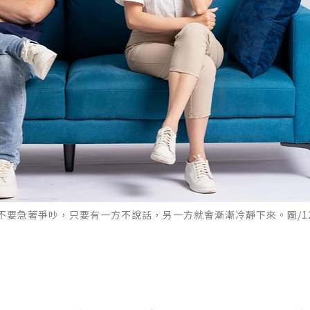
要急著爭吵，只要有一方不說話，另一方就會漸漸冷靜下來。圖/12