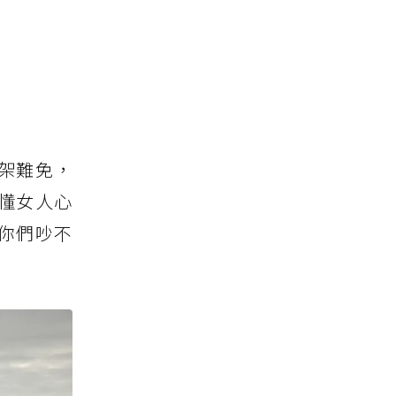
架難免，
懂女人心
你們吵不