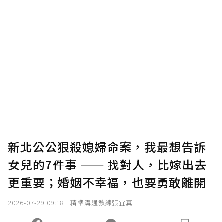
贊助說明
為了鼓勵作者持續創作更好的內容，會員可以
使用「贊助」功能實質回饋給喜愛的作者。可
將您認為適合的點數贈送給作者，一旦使用贊
助點數即不得撤銷，單筆贊助最低點數為30
點，最高點數沒有上限。
U 利點數 1 點 = NTD 1 元。
新北公公狠殺媳婦命案，我最想告訴
女兒的7件事 —— 找對人，比嫁出去
確認送出
更重要；婚姻不幸福，也要勇敢離開
我已詳閱贊助說明，且同意站方的使用條款。
2026-07-29 09:18
精準溝通教練張宜真
您當前剩餘 U 利點數：
0
點；前往
購買點數