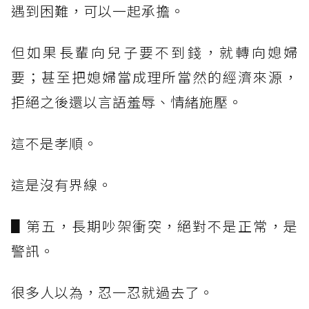
遇到困難，可以一起承擔。
但如果長輩向兒子要不到錢，就轉向媳婦
要；甚至把媳婦當成理所當然的經濟來源，
拒絕之後還以言語羞辱、情緒施壓。
這不是孝順。
這是沒有界線。
▋第五，長期吵架衝突，絕對不是正常，是
警訊。
很多人以為，忍一忍就過去了。