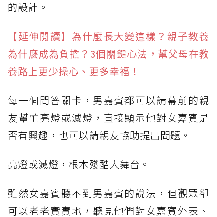
的設計。
【延伸閱讀】為什麼長大變這樣？親子教養
為什麼成為負擔？3個關鍵心法，幫父母在教
養路上更少操心、更多幸福！
每一個問答關卡，男嘉賓都可以請幕前的親
友幫忙亮燈或滅燈，直接顯示他對女嘉賓是
否有興趣，也可以請親友協助提出問題。
亮燈或滅燈，根本殘酷大舞台。
雖然女嘉賓聽不到男嘉賓的說法，但觀眾卻
可以老老實實地，聽見他們對女嘉賓外表、