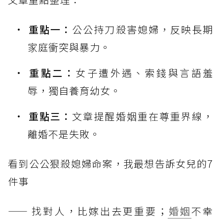
重點一：
公公持刀殺害媳婦，反映長期
家庭衝突與暴力。
重點二：
女子遭外遇、索錢與言語羞
辱，獨自養育幼女。
重點三：
文章提醒婚姻重在尊重界線，
離婚不是失敗。
看到公公狠殺媳婦命案，我最想告訴女兒的7
件事
—— 找對人，比嫁出去更重要；
婚姻
不幸