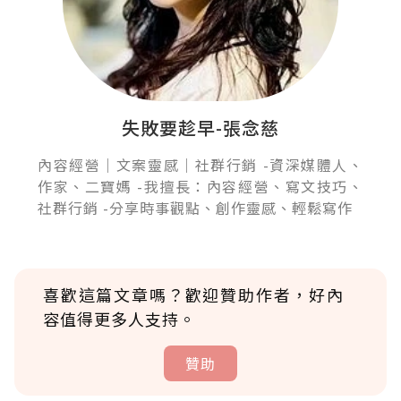
失敗要趁早-張念慈
內容經營｜文案靈感｜社群行銷 -資深媒體人、
作家、二寶媽 -我擅長：內容經營、寫文技巧、
社群行銷 -分享時事觀點、創作靈感、輕鬆寫作
喜歡這篇文章嗎？歡迎贊助作者，好內
容值得更多人支持。
贊助