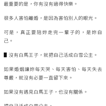
最重要的是，你有沒有過得快樂。
很多人害怕離婚，是因為害怕別人的眼光。
可是，真正要陪妳走完一輩子的，是妳自
己。
▋沒有白馬王子，就把自己活成白雪公主。
如果婚姻讓妳每天哭、每天害怕、每天失去
尊嚴，就沒有必要一直留下來。
如果沒有遇見白馬王子，也沒有關係。
把自己活成白雪公主。