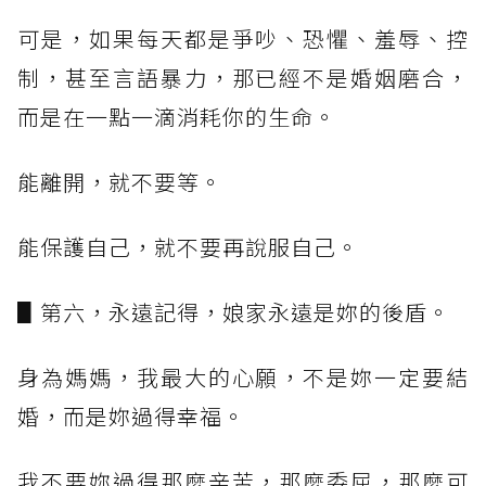
可是，如果每天都是爭吵、恐懼、羞辱、控
制，甚至言語暴力，那已經不是婚姻磨合，
而是在一點一滴消耗你的生命。
能離開，就不要等。
能保護自己，就不要再說服自己。
▋第六，永遠記得，娘家永遠是妳的後盾。
身為媽媽，我最大的心願，不是妳一定要結
婚，而是妳過得幸福。
我不要妳過得那麼辛苦，那麼委屈，那麼可