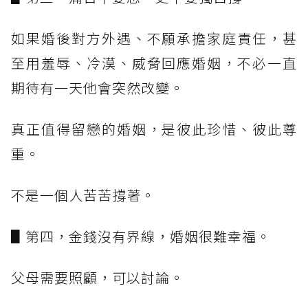
如果婚後對方外遇、不願承擔家庭責任，甚
至用羞辱、冷漠、威脅回應婚姻，不必一直
期待有一天他會突然改變。
真正值得留戀的婚姻，是彼此珍惜、彼此尊
重。
不是一個人苦苦撐著。
▋第四，金錢沒有界線，婚姻很難幸福。
父母需要照顧，可以討論。