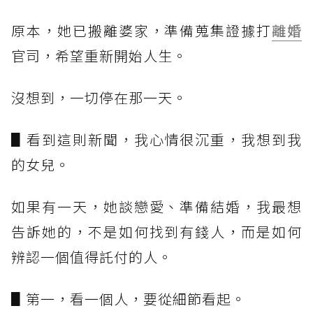
原本，她已搬離婆家，準備蒐集證據打
離婚
官司，希望重新開始人生。
沒想到，一切停在那一天。
▋看到這則新聞，我心情很沉重，我想到我
的女兒。
如果有一天，她談戀愛、準備結婚，我最想
告訴她的，不是如何找到有錢人，而是如何
辨認一個值得託付的人。
▋第一，看一個人，要從細節看起。