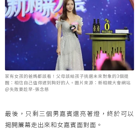
家有女孩的爸媽都該看！父母該給孩子挑選未來對象的3個提
醒：相信自己值得遇到夠好的人。圖片來源：新相親大會網站
@失敗要趁早-張念慈
最後，只剩三個男嘉賓還亮著燈，終於可以
揭開簾幕走出來和女嘉賓面對面。