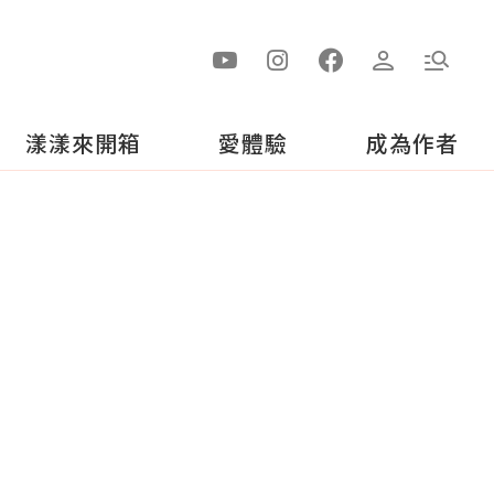
漾漾來開箱
愛體驗
成為作者