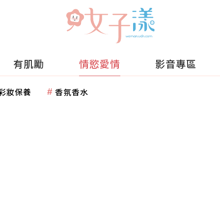
有肌勵
情慾愛情
影音專區
彩妝保養
香氛香水