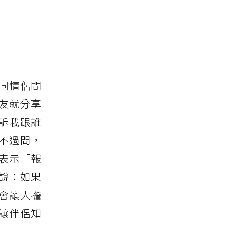
同情侶間
友就分享
訴我跟誰
不過問，
表示「報
說：如果
會讓人擔
讓伴侶知