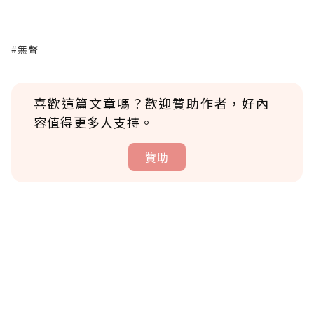
#無聲
喜歡這篇文章嗎？歡迎贊助作者，好內
容值得更多人支持。
贊助
贊助說明
為了鼓勵作者持續創作更好的內容，會員可以
使用「贊助」功能實質回饋給喜愛的作者。可
將您認為適合的點數贈送給作者，一旦使用贊