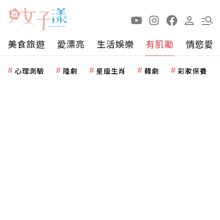
美食旅遊
愛漂亮
生活娛樂
有肌勵
情慾愛
心理測驗
陸劇
星座生肖
韓劇
彩妝保養