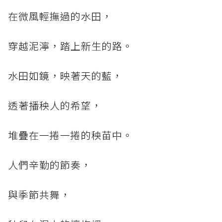
在微風輕撫過的水田，
穿越泥濘，踏上新生的路。
水田如鏡，映著天的藍，
透著播秧人的希望，
堆疊在一捲一捲的秧苗中。
人們辛勤的節奏，
與季節共舞，