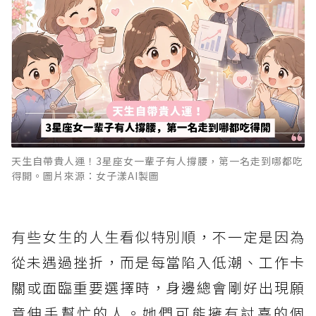
天生自帶貴人運！3星座女一輩子有人撐腰，第一名走到哪都吃
得開。圖片來源：女子漾AI製圖
有些女生的人生看似特別順，不一定是因為
從未遇過挫折，而是每當陷入低潮、工作卡
關或面臨重要選擇時，身邊總會剛好出現願
意伸手幫忙的人。她們可能擁有討喜的個