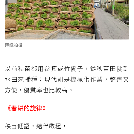
蒔緣拍攝
以前秧苗都用畚箕或竹簍子，從秧苗田挑到
水田來播種；現代則是機械化作業，整齊又
方便，優質率也比較高。
《春耕的旋律》
秧苗低語，結伴啟程，