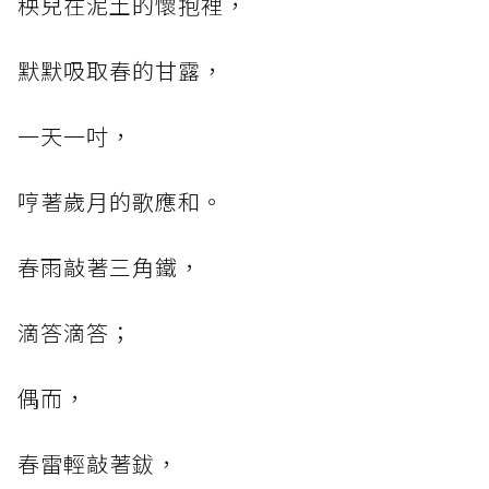
秧兒在泥土的懷抱裡，
默默吸取春的甘露，
一天一吋，
哼著歲月的歌應和。
春雨敲著三角鐵，
滴答滴答；
偶而，
春雷輕敲著鈸，