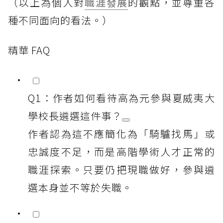
（以上為個人對
職涯發展
的觀點，並尊重各
種不同面向的看法。）
精華 FAQ
Q1：作者如何看待高為元參與夏威夷大
學校長遴選這件事？
作者認為這不應簡化為「騎驢找馬」或
忠誠度不足，而是高階學術人才正常的
職涯探索。只要仍把現職做好，參與遴
選本身並不等於失職。