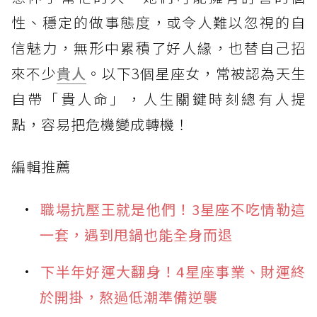
性、穩定的做事態度，或令人難以忽視的自
信魅力，無形中累積了好人緣，也替自己招
來不少
貴人
。以下3個星座女，常被認為天生
自帶「貴人命」，人生關鍵時刻總有人提
點，容易把危機變成轉機！
編輯推薦
職場抗壓王就是他們！3星座不吃情勒這
一套，遇到甩鍋也能全身而退
下半年好運大翻身！4星座事業、財運終
於開掛，熬過低潮準備逆襲