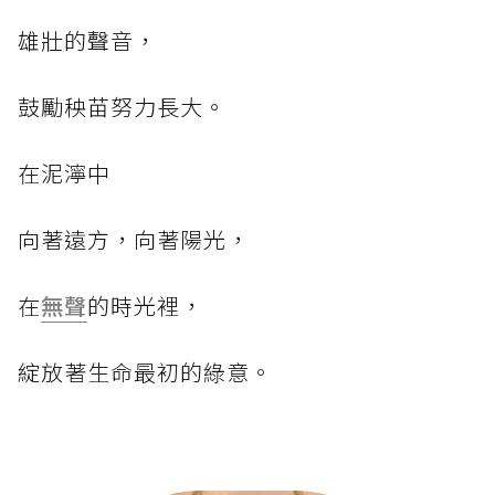
雄壯的聲音，
鼓勵秧苗努力長大。
在泥濘中
向著遠方，向著陽光，
在
無聲
的時光裡，
綻放著生命最初的綠意。