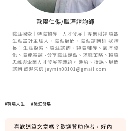
歐陽仁傑/職涯諮詢師
職涯探索｜轉職輔導｜人才發展｜專業測評 職嚮
生涯設計主理人、職涯顧問、職涯諮詢師 我擅
長：生涯探索、職涯諮詢、轉職輔導、履歷優
化、職能轉譯 -分享職涯觀點、求職策略、轉職
思維與企業人才發展等議題。 邀約、授課、顧問
諮詢 歡迎來信 jaymin08101@gmail.com
#職場人生
#職涯發展
喜歡這篇文章嗎？歡迎贊助作者，好內