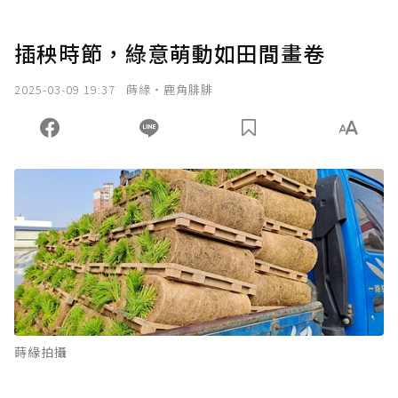
插秧時節，綠意萌動如田間畫卷
2025-03-09 19:37
蒔緣‧鹿角腓腓
蒔緣拍攝