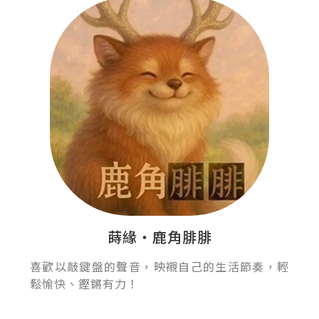
蒔緣‧鹿角腓腓
喜歡以敲鍵盤的聲音，映襯自己的生活節奏，輕
鬆愉快、鏗鏘有力！