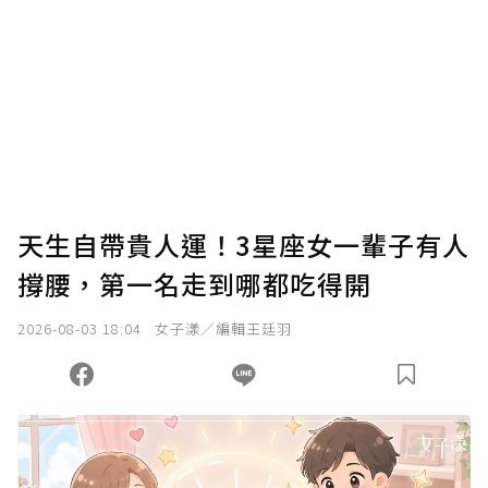
我已詳閱贊助說明，且同意站方的使用條款。
您當前剩餘 U 利點數：
0
點；前往
購買點數
天生自帶貴人運！3星座女一輩子有人
撐腰，第一名走到哪都吃得開
2026-08-03 18:04
女子漾／編輯王廷羽