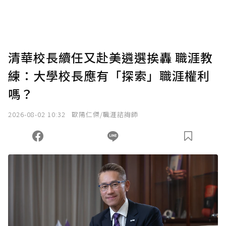
助點數即不得撤銷，單筆贊助最低點數為30
點，最高點數沒有上限。
U 利點數 1 點 = NTD 1 元。
清華校長續任又赴美遴選挨轟 職涯教
練：大學校長應有「探索」職涯權利
確認送出
嗎？
我已詳閱贊助說明，且同意站方的使用條款。
2026-08-02 10:32
歐陽仁傑/職涯諮詢師
您當前剩餘 U 利點數：
0
點；前往
購買點數