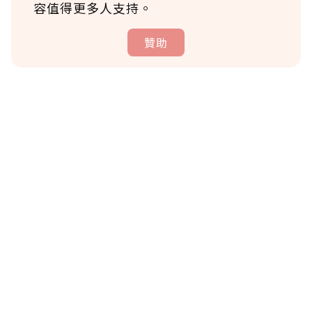
容值得更多人支持。
贊助
贊助說明
為了鼓勵作者持續創作更好的內容，會員可以
使用「贊助」功能實質回饋給喜愛的作者。可
將您認為適合的點數贈送給作者，一旦使用贊
助點數即不得撤銷，單筆贊助最低點數為30
點，最高點數沒有上限。
U 利點數 1 點 = NTD 1 元。
確認送出