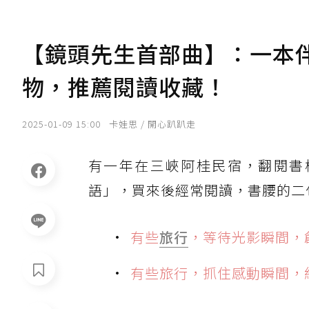
【鏡頭先生首部曲】：一本
物，推薦閱讀收藏！
2025-01-09 15:00
卡娃思 / 開心趴趴走
有一年在三峽阿桂民宿，翻閱書
語」，買來後經常閱讀，書腰的二
有些
旅行
，等待光影瞬間，
有些旅行，抓住感動瞬間，