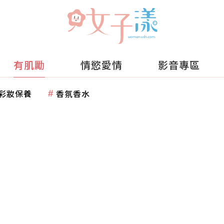
有肌勵
情慾愛情
影音專區
彩妝保養
香氛香水