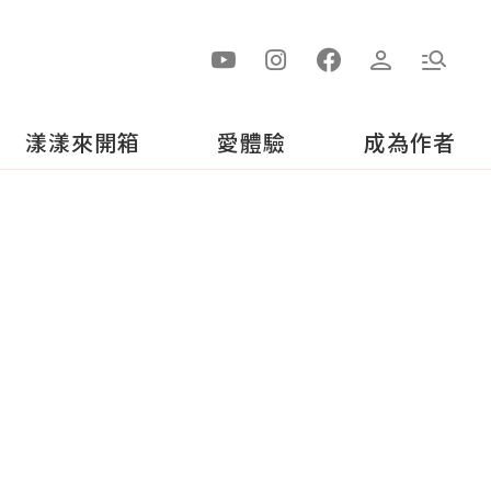
漾漾來開箱
愛體驗
成為作者