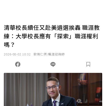
將您認為適合的點數贈送給作者，一旦使用贊
助點數即不得撤銷，單筆贊助最低點數為30
點，最高點數沒有上限。
U 利點數 1 點 = NTD 1 元。
清華校長續任又赴美遴選挨轟 職涯教
練：大學校長應有「探索」職涯權利
確認送出
嗎？
我已詳閱贊助說明，且同意站方的使用條款。
2026-08-02 10:32
歐陽仁傑/職涯諮詢師
您當前剩餘 U 利點數：
0
點；前往
購買點數