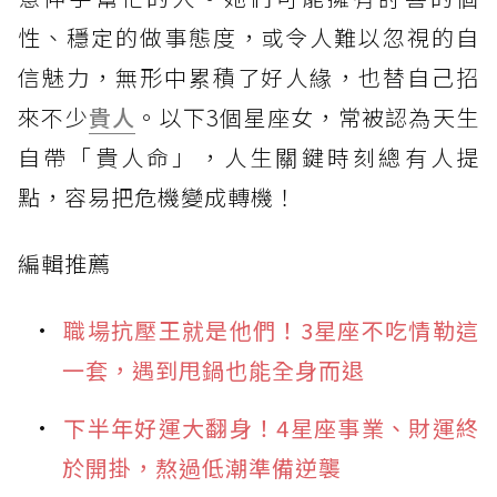
性、穩定的做事態度，或令人難以忽視的自
信魅力，無形中累積了好人緣，也替自己招
來不少
貴人
。以下3個星座女，常被認為天生
自帶「貴人命」，人生關鍵時刻總有人提
點，容易把危機變成轉機！
編輯推薦
職場抗壓王就是他們！3星座不吃情勒這
一套，遇到甩鍋也能全身而退
下半年好運大翻身！4星座事業、財運終
於開掛，熬過低潮準備逆襲