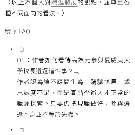
（以上為個人對
職涯發展
的觀點，並尊重各
種不同面向的看法。）
精華 FAQ
Q1：作者如何看待高為元參與夏威夷大
學校長遴選這件事？
作者認為這不應簡化為「騎驢找馬」或
忠誠度不足，而是高階學術人才正常的
職涯探索。只要仍把現職做好，參與遴
選本身並不等於失職。