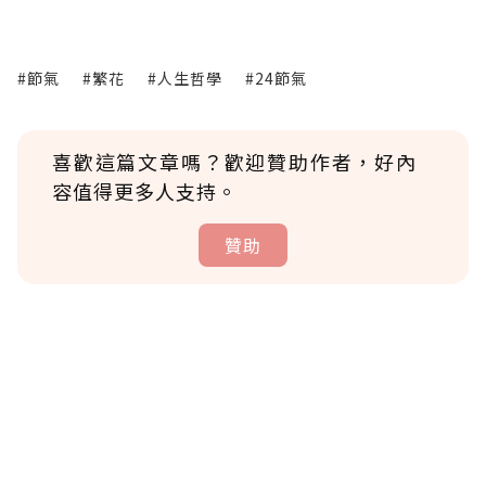
#節氣
#繁花
#人生哲學
#24節氣
喜歡這篇文章嗎？歡迎贊助作者，好內
容值得更多人支持。
贊助
贊助說明
為了鼓勵作者持續創作更好的內容，會員可以
使用「贊助」功能實質回饋給喜愛的作者。可