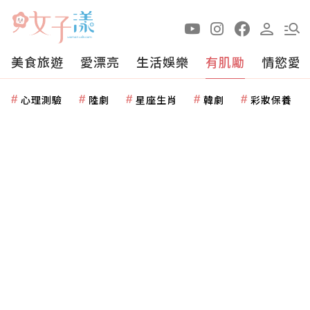
美食旅遊
愛漂亮
生活娛樂
有肌勵
情慾愛
心理測驗
陸劇
星座生肖
韓劇
彩妝保養