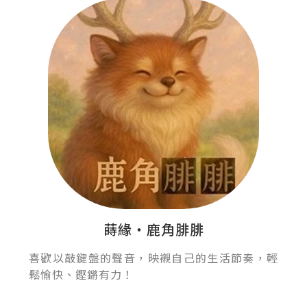
蒔緣‧鹿角腓腓
喜歡以敲鍵盤的聲音，映襯自己的生活節奏，輕
鬆愉快、鏗鏘有力！