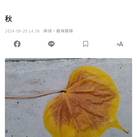
秋
2024-09-29 14:36
蒔緣‧鹿角腓腓