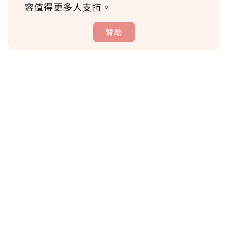
容值得更多人支持。
贊助
贊助說明
為了鼓勵作者持續創作更好的內容，會員可以
使用「贊助」功能實質回饋給喜愛的作者。可
將您認為適合的點數贈送給作者，一旦使用贊
助點數即不得撤銷，單筆贊助最低點數為30
點，最高點數沒有上限。
U 利點數 1 點 = NTD 1 元。
確認送出