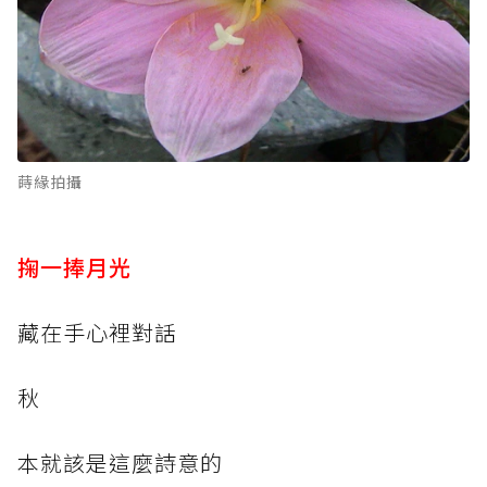
蒔緣拍攝
掬一捧月光
藏在手心裡對話
秋
本就該是這麼詩意的