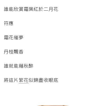
誰能欣賞霜葉紅於二月花
符應
霜花催夢
丹桂飄香
誰就能藉秋醉
將這片
繁花
似錦盡收眼底