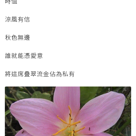
時值
涼風有信
秋色無邊
誰就能憑愛意
將這席叠翠流金佔為私有