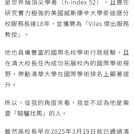
是世界級頂尖學者（h-index 52），且曾在
研究實力極強的美國威斯康辛大學麥迪遜分
校服務長達18年，並獲聘為「Vilas 傑出服務
教授」。
他也具備豐富的國際名校學術行政經驗，且
在清大校長任內成功拓展校內的國際學術視
野，帶動清華大學在國際學術排名上顯著提
升。
所以，從我的角度來看，我並不認為他是需
要「騎驢找馬」的人。
雖然高校長早在2025年3月19日就已通過清