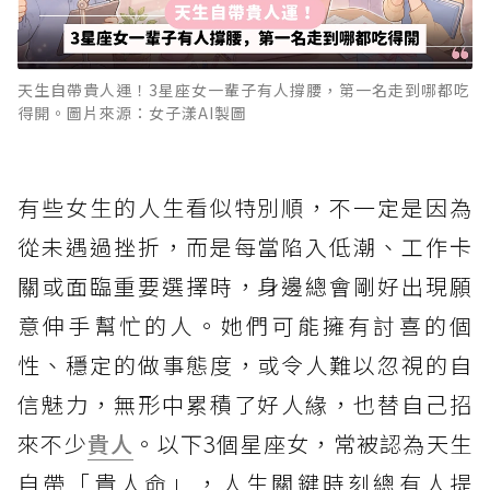
天生自帶貴人運！3星座女一輩子有人撐腰，第一名走到哪都吃
得開。圖片來源：女子漾AI製圖
有些女生的人生看似特別順，不一定是因為
從未遇過挫折，而是每當陷入低潮、工作卡
關或面臨重要選擇時，身邊總會剛好出現願
意伸手幫忙的人。她們可能擁有討喜的個
性、穩定的做事態度，或令人難以忽視的自
信魅力，無形中累積了好人緣，也替自己招
來不少
貴人
。以下3個星座女，常被認為天生
自帶「貴人命」，人生關鍵時刻總有人提