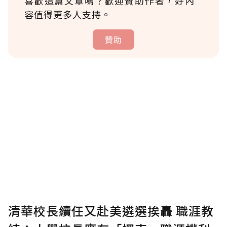
喜歡這篇文章嗎？歡迎贊助作者，好內
容值得更多人支持。
贊助
贊助說明
為了鼓勵作者持續創作更好的內容，會員可以
使用「贊助」功能實質回饋給喜愛的作者。可
將您認為適合的點數贈送給作者，一旦使用贊
助點數即不得撤銷，單筆贊助最低點數為30
點，最高點數沒有上限。
U 利點數 1 點 = NTD 1 元。
清華校長續任又赴美遴選挨轟 職涯教