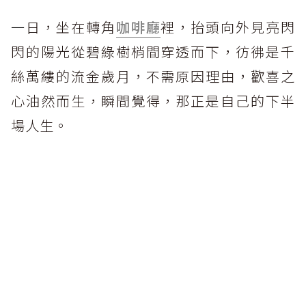
一
日，坐在轉角
咖啡廳
裡，抬頭向外見亮閃
閃的陽光從碧綠樹梢間穿透而下，彷彿是千
絲萬縷的流金歲月，不需原因理由，歡喜之
心油然而生，瞬間覺得，那正是自己的下半
場人生。