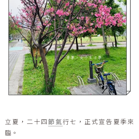
立夏，二十四
節氣
行七，正式宣告夏季來
臨。