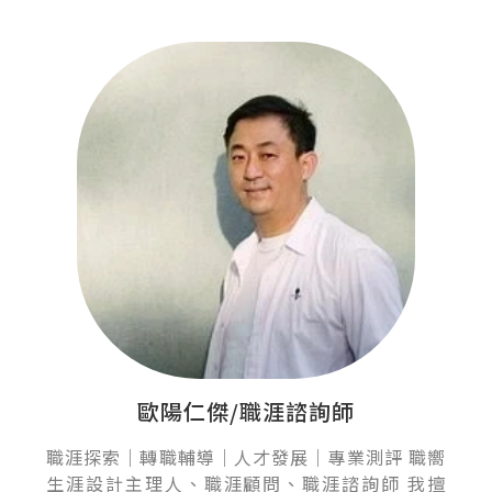
歐陽仁傑/職涯諮詢師
職涯探索｜轉職輔導｜人才發展｜專業測評 職嚮
生涯設計主理人、職涯顧問、職涯諮詢師 我擅