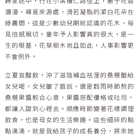
歸家途中，
行在小葉欖仁路徑上，梔子花香
瀰漫，尋覓來源處，滑若凝脂的潔白花朵在
綠叢間，這是少數幼兒期就認識的花木，每
見倍感親切。童年予人影響真的很大，是一
生的根基，花草樹木尚且如此，人事影響更
不會例外。
立夏宜酸飲，
沖了滋陰補血祛溼的桑椹醋給
女兒喝，女兒皺了眉說，還是穀雨時節熬的
桑椹果醬較合心意，果醬搭配優格或吐司，
都讓人甜到心裡去。順應時節變著花樣調理
飲食，也是母女的生活樂趣。這些細碎的點
點滴滴，就是我給孩子的成長養分，將來她