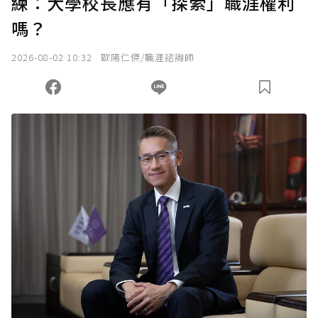
練：大學校長應有「探索」職涯權利
確認送出
嗎？
我已詳閱贊助說明，且同意站方的使用條款。
2026-08-02 10:32
歐陽仁傑/職涯諮詢師
您當前剩餘 U 利點數：
0
點；前往
購買點數