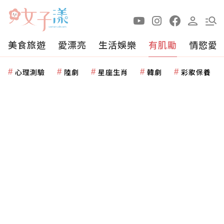
美食旅遊
愛漂亮
生活娛樂
有肌勵
情慾愛
心理測驗
陸劇
星座生肖
韓劇
彩妝保養