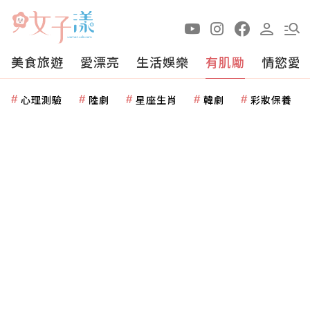
美食旅遊
愛漂亮
生活娛樂
有肌勵
情慾愛
心理測驗
陸劇
星座生肖
韓劇
彩妝保養