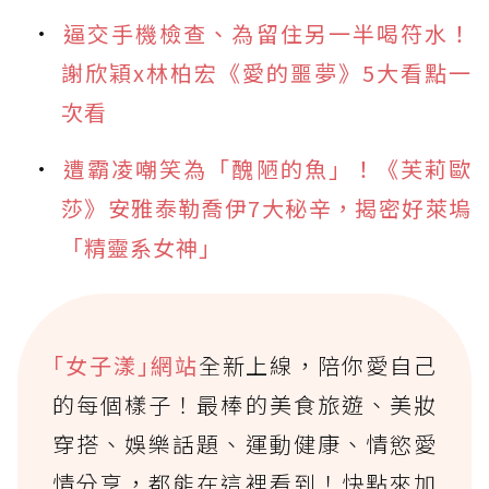
逼交手機檢查、為留住另一半喝符水！
謝欣穎x林柏宏《愛的噩夢》5大看點一
次看
遭霸凌嘲笑為「醜陋的魚」！《芙莉歐
莎》安雅泰勒喬伊7大秘辛，揭密好萊塢
「精靈系女神」
｢女子漾｣網站
全新上線，陪你愛自己
的每個樣子！最棒的美食旅遊、美妝
穿搭、娛樂話題、運動健康、情慾愛
情分享，都能在這裡看到！快點來加