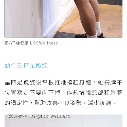
圖/YT練健康 LKK Wellness
動作三 四足跪姿
呈四足跪姿後掌根推地撐起身體，維持脖子
位置穩定不要向下掉。能夠增強頸部和肩膀
的穩定性，幫助改善不良姿勢，減少痠痛。