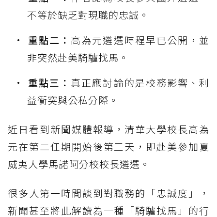
不等於缺乏對現職的忠誠。
重點二：
高為元遴選時程早已公開，並
非突然赴美騎驢找馬。
重點三：
真正應討論的是校務影響、利
益衝突與公私分際。
近日看到新聞媒體報導，清華大學校長高為
元在第二任期開始後第三天，即赴美參加夏
威夷大學馬諾阿分校校長遴選。
很多人第一時間談到對職務的「忠誠度」，
新聞甚至將此解讀為一種「騎驢找馬」的行