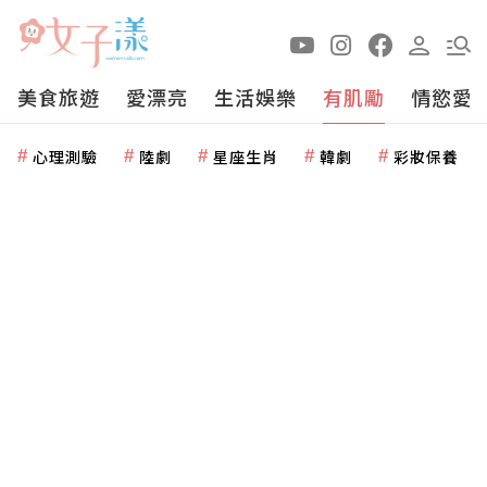
美食旅遊
愛漂亮
生活娛樂
有肌勵
情慾愛
心理測驗
陸劇
星座生肖
韓劇
彩妝保養