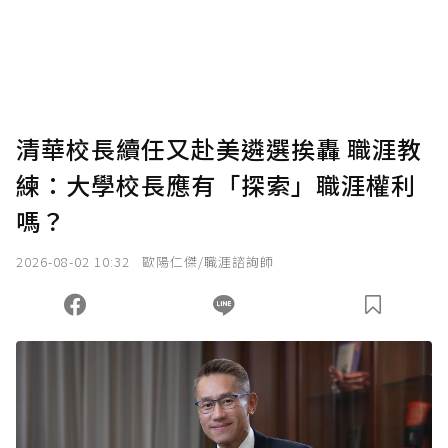
使用「贊助」功能實質回饋給喜愛的作者。可
將您認為適合的點數贈送給作者，一旦使用贊
助點數即不得撤銷，單筆贊助最低點數為30
點，最高點數沒有上限。
U 利點數 1 點 = NTD 1 元。
清華校長續任又赴美遴選挨轟 職涯教
練：大學校長應有「探索」職涯權利
確認送出
嗎？
我已詳閱贊助說明，且同意站方的使用條款。
2026-08-02 10:32
歐陽仁傑/職涯諮詢師
您當前剩餘 U 利點數：
0
點；前往
購買點數