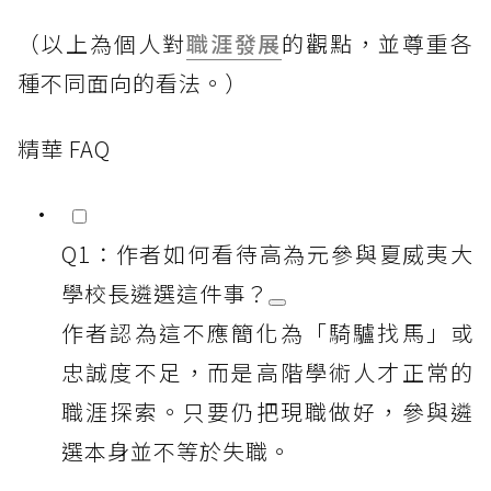
（以上為個人對
職涯發展
的觀點，並尊重各
種不同面向的看法。）
精華 FAQ
Q1：作者如何看待高為元參與夏威夷大
學校長遴選這件事？
作者認為這不應簡化為「騎驢找馬」或
忠誠度不足，而是高階學術人才正常的
職涯探索。只要仍把現職做好，參與遴
選本身並不等於失職。