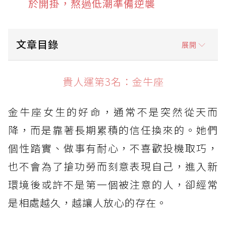
於開掛，熬過低潮準備逆襲
文章目錄
展開
貴人運第3名：金牛座
貴人運第3名：金牛座
貴人運第2名：獅子座
金牛座女生的好命，通常不是突然從天而
貴人運第1名：天秤座
降，而是靠著長期累積的信任換來的。她們
個性踏實、做事有耐心，不喜歡投機取巧，
也不會為了搶功勞而刻意表現自己，進入新
環境後或許不是第一個被注意的人，卻經常
是相處越久，越讓人放心的存在。