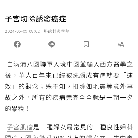
子宮切除誘發癌症
2024-05-09 08:02
斛說針灸學塾
自滿清八國聯軍入境中國並輸入西方醫學之
後，華人百年來已經被洗腦成有病就要「速
效」的觀念；殊不知，扣除如地震等意外事
故之外，所有的疾病完完全全就是一朝一夕
的累積！
子宮肌瘤
是一種婦女最常見的一種良性婦科
腫瘤，國內幾乎30%以上的婦女在一生中會