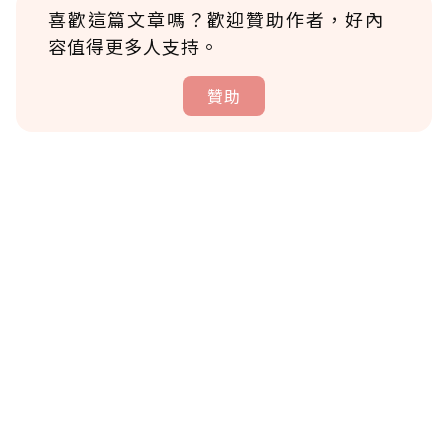
喜歡這篇文章嗎？歡迎贊助作者，好內
容值得更多人支持。
贊助
贊助說明
為了鼓勵作者持續創作更好的內容，會員可以
使用「贊助」功能實質回饋給喜愛的作者。可
將您認為適合的點數贈送給作者，一旦使用贊
助點數即不得撤銷，單筆贊助最低點數為30
點，最高點數沒有上限。
U 利點數 1 點 = NTD 1 元。