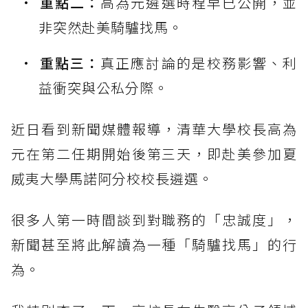
重點二：
高為元遴選時程早已公開，並
非突然赴美騎驢找馬。
重點三：
真正應討論的是校務影響、利
益衝突與公私分際。
近日看到新聞媒體報導，清華大學校長高為
元在第二任期開始後第三天，即赴美參加夏
威夷大學馬諾阿分校校長遴選。
很多人第一時間談到對職務的「忠誠度」，
新聞甚至將此解讀為一種「騎驢找馬」的行
為。