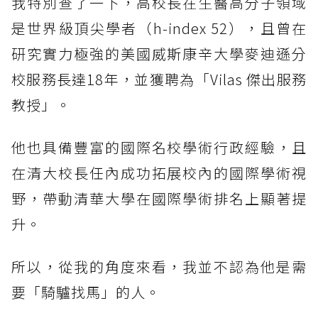
我特別查了一下，高校長在生醫高分子領域
是世界級頂尖學者（h-index 52），且曾在
研究實力極強的美國威斯康辛大學麥迪遜分
校服務長達18年，並獲聘為「Vilas 傑出服務
教授」。
他也具備豐富的國際名校學術行政經驗，且
在清大校長任內成功拓展校內的國際學術視
野，帶動清華大學在國際學術排名上顯著提
升。
所以，從我的角度來看，我並不認為他是需
要「騎驢找馬」的人。