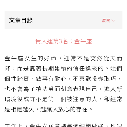
文章目錄
展開
貴人運第3名：金牛座
貴人運第3名：金牛座
貴人運第2名：獅子座
金牛座女生的好命，通常不是突然從天而
貴人運第1名：天秤座
降，而是靠著長期累積的信任換來的。她們
個性踏實、做事有耐心，不喜歡投機取巧，
也不會為了搶功勞而刻意表現自己，進入新
環境後或許不是第一個被注意的人，卻經常
是相處越久，越讓人放心的存在。
工作上，金牛女願意把每個細節做好，也很