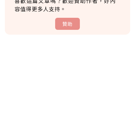
喜歡這篇文章嗎？歡迎贊助作者，好內
容值得更多人支持。
贊助
贊助說明
為了鼓勵作者持續創作更好的內容，會員可以
使用「贊助」功能實質回饋給喜愛的作者。可
將您認為適合的點數贈送給作者，一旦使用贊
助點數即不得撤銷，單筆贊助最低點數為30
點，最高點數沒有上限。
U 利點數 1 點 = NTD 1 元。