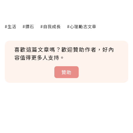
#生活
#鑽石
#自我成長
#心理勵志文章
喜歡這篇文章嗎？歡迎贊助作者，好內
容值得更多人支持。
贊助
贊助說明
為了鼓勵作者持續創作更好的內容，會員可以
使用「贊助」功能實質回饋給喜愛的作者。可