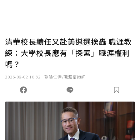
將您認為適合的點數贈送給作者，一旦使用贊
助點數即不得撤銷，單筆贊助最低點數為30
點，最高點數沒有上限。
U 利點數 1 點 = NTD 1 元。
清華校長續任又赴美遴選挨轟 職涯教
練：大學校長應有「探索」職涯權利
確認送出
嗎？
我已詳閱贊助說明，且同意站方的使用條款。
2026-08-02 10:32
歐陽仁傑/職涯諮詢師
您當前剩餘 U 利點數：
0
點；前往
購買點數