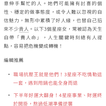
意伸手幫忙的人。她們可能擁有討喜的個
性、穩定的做事態度，或令人難以忽視的自
信魅力，無形中累積了好人緣，也替自己招
來不少
貴人
。以下3個星座女，常被認為天生
自帶「貴人命」，人生關鍵時刻總有人提
點，容易把危機變成轉機！
編輯推薦
職場抗壓王就是他們！3星座不吃情勒這
一套，遇到甩鍋也能全身而退
下半年好運大翻身！4星座事業、財運終
於開掛，熬過低潮準備逆襲