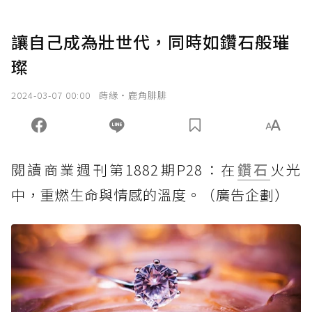
讓自己成為壯世代，同時如鑽石般璀
璨
2024-03-07 00:00
蒔緣‧鹿角腓腓
閱讀商業週刊第1882期P28：在
鑽石
火光
中，重燃生命與情感的溫度。（廣告企劃）