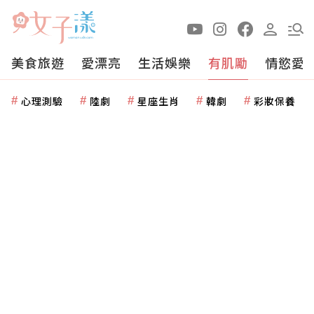
美食旅遊
愛漂亮
生活娛樂
有肌勵
情慾愛
心理測驗
陸劇
星座生肖
韓劇
彩妝保養