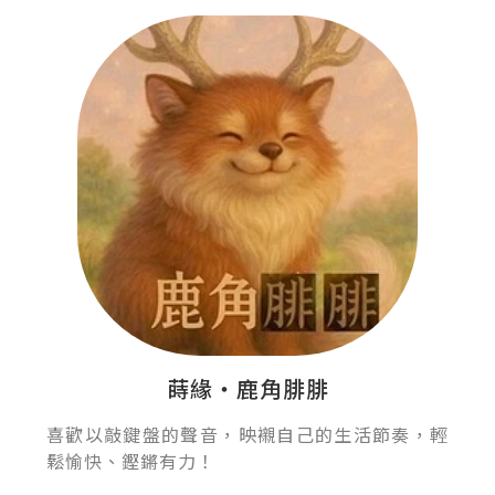
蒔緣‧鹿角腓腓
喜歡以敲鍵盤的聲音，映襯自己的生活節奏，輕
鬆愉快、鏗鏘有力！