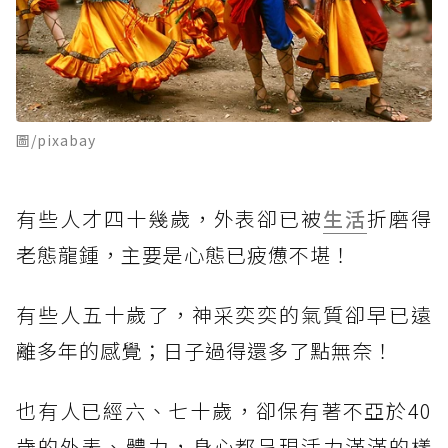
圖/pixabay
有些人才四十幾歲，外表卻已被
生活
折磨得
老態龍鍾，主要是心態已疲憊不堪！
有些人五十歲了，神采奕奕的氣質卻早已遠
離多年的感覺；日子過得還多了點無奈！
也有人已經六、七十歲，卻保有著不亞於40
歲的外表、體力，身心都呈現活力滿滿的樣