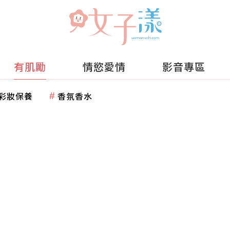
有肌勵
情慾愛情
影音專區
彩妝保養
香氛香水