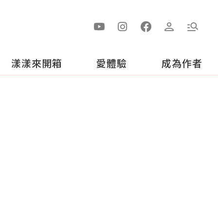
漾漾來開箱
愛體驗
成為作者