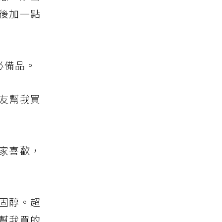
後加一點
必備品。
友幫我買
全家喜歡，
固醇。超
幫我買的