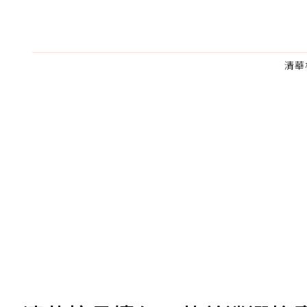
清華
為了鼓勵作者持續創作更好的內容，
的點數贈送給作者，一旦使用贊助點數
U 利點數 1 點 = NTD 1 元。
我已詳閱贊助說明，且同意站方的使用
您當前剩餘 U 利點數：
0
點；前往
購買