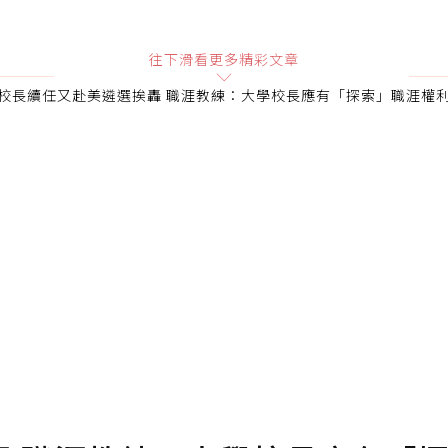
贊助說明
往下滑看更多精彩文章
校長續任又赴美遴選挨轟 職涯教練：大學校長應有「探索」職涯權
會員可以使用「贊助」功能實質回饋給喜愛的作者。可將您認
即不得撤銷，單筆贊助最低點數為30點，最高點數沒有上限
確認送出
條款。
點數