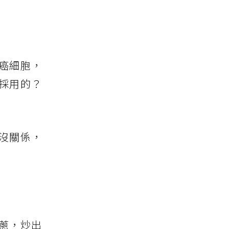
癌細胞，
採用的？
沒關係，
蔥，炒出