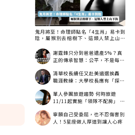
鬼月將至！命理師點名「4生肖」易卡到
陰，屬猴別去榕樹下、這類人禁上山下
海
謝霆鋒只分到爸爸遺產5%？真
正的傳承智慧：公平，不是每個
人拿一樣多
清華校長續任又赴美遴選挨轟
職涯教練：大學校長應有「探
索」職涯權利嗎？
單人參團旅遊趨勢 何時旅遊
11/11起實施「領隊不配房」 落
單更免收單房差
寧願自己受委屈，也不忍傷害別
人！5星座做人厚道到讓人心疼