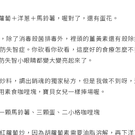
蘿蔔＋洋蔥＋馬鈴薯，喔對了，還有蛋花。
，除了消毒殺菌排毒外，裡頭的薑黃素還有殺除
防失智症。你砍看你砍看，這麼好的食療怎麼不
防失智小眼睛都變大變亮起來了。
炒料，調出銷魂的獨家秘方，但是我做不到呀，
用素食咖哩塊，寶貝女兒一樣捧場喔。
一顆馬鈴薯、三顆蛋、二小格咖哩塊
紅蘿蔔炒，因為胡蘿蔔素需要油脂溶解，再下洋