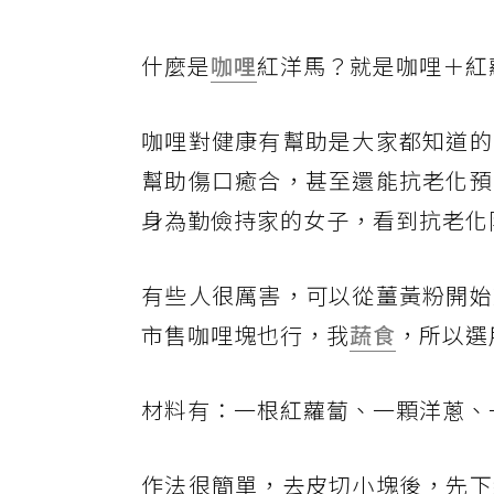
什麼是
咖哩
紅洋馬？就是咖哩＋紅
咖哩對健康有幫助是大家都知道的
幫助傷口癒合，甚至還能抗老化預
身為勤儉持家的女子，看到抗老化
有些人很厲害，可以從薑黃粉開始
市售咖哩塊也行，我
蔬食
，所以選
材料有：一根紅蘿蔔、一顆洋蔥、
作法很簡單，去皮切小塊後，先下