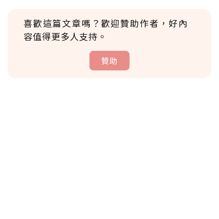
喜歡這篇文章嗎？歡迎贊助作者，好內
容值得更多人支持。
贊助
贊助說明
為了鼓勵作者持續創作更好的內容，會員可以
使用「贊助」功能實質回饋給喜愛的作者。可
將您認為適合的點數贈送給作者，一旦使用贊
助點數即不得撤銷，單筆贊助最低點數為30
點，最高點數沒有上限。
U 利點數 1 點 = NTD 1 元。