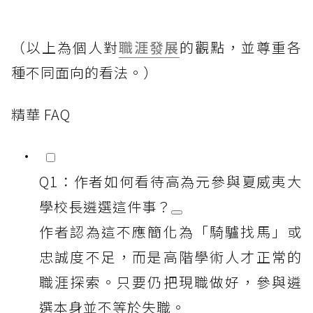
（以上為個人對
職涯發展
的觀點，並尊重各
種不同面向的看法。）
精華 FAQ
Q1：作者如何看待高為元參與夏威夷大
學校長遴選這件事？
作者認為這不應簡化為「騎驢找馬」或
忠誠度不足，而是高階學術人才正常的
職涯探索。只要仍把現職做好，參與遴
選本身並不等於失職。