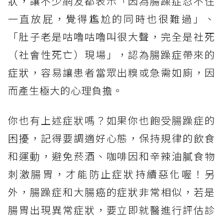
狀，讓不少網友都表示「因為腸躁症忍不住
一直放屁，覺得尷尬的同時也很難過」、
「肚子老是咕嚕咕嚕叫很大聲，完全是社死
（社會性死亡）現場」，認為腸躁症帶來的
症狀，容易讓患者當眾出糗或急需如廁，因
而產生極大的心理負擔。
你也有上述症狀嗎？如果你也飽受腸躁症的
困擾，記得要調適好心態，保持規律的飲食
和運動，避免菸酒、咖啡因和辛辣油膩食物
刺激腸胃，才能防止症狀持續惡化喔！另
外，腸躁症和大腸癌的症狀非常相似，若是
腸胃出現異常症狀，要立即就醫進行評估診