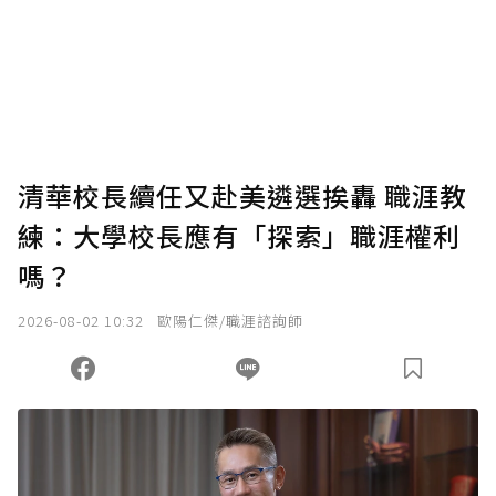
清華校長續任又赴美遴選挨轟 職涯教
練：大學校長應有「探索」職涯權利
嗎？
2026-08-02 10:32
歐陽仁傑/職涯諮詢師