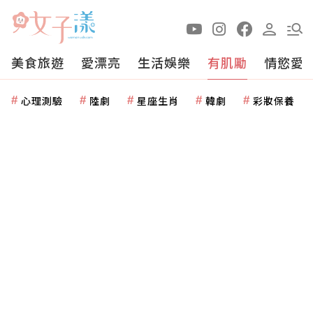
美食旅遊
愛漂亮
生活娛樂
有肌勵
情慾愛
心理測驗
陸劇
星座生肖
韓劇
彩妝保養