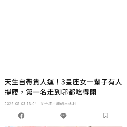
確認送出
我已詳閱贊助說明，且同意站方的使用條款。
您當前剩餘 U 利點數：
0
點；前往
購買點數
天生自帶貴人運！3星座女一輩子有人
撐腰，第一名走到哪都吃得開
2026-08-03 18:04
女子漾／編輯王廷羽