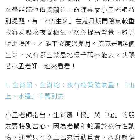
玄學話題也備受關注！命理專家小孟老師特
別提醒，有「4個生肖」在鬼月期間陰氣較重
或容易吸收夜間穢氣，務必提高警覺、避開
特定場所，才能平安度過鬼月。究竟是哪4個
生肖？又有哪些禁忌地標千萬不能去？快跟
著小孟老師一起來看看！
1. 生肖鼠、生肖蛇：夜行特質陰氣重！「山
上、水邊」千萬別去
小孟老師指出，生肖屬「鼠」與「蛇」的朋
友要特別當心。因為老鼠和蛇屬於夜行性動
物，通常只在晚上出來活動覓食，本身就偏