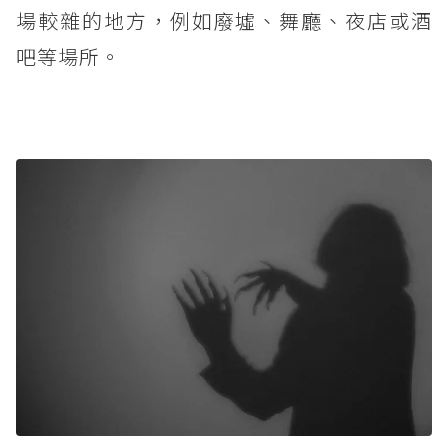
場較雜的地方，例如廢墟、舞廳、夜店或酒
吧等場所。