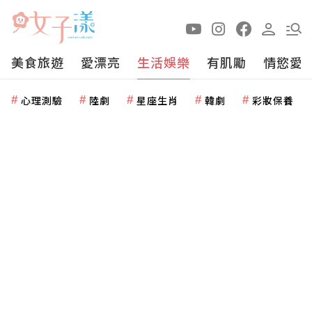
美食旅遊
愛漂亮
生活娛樂
有肌勵
情慾愛
心理測驗
陸劇
星座生肖
韓劇
彩妝保養