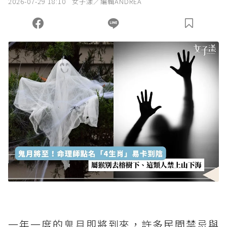
2026-07-29 18:10
女子漾／編輯ANDREA
您當前剩餘 U 利點數：
0
點；前往
購買點數
一年一度的
鬼月
即將到來，許多民間禁忌與