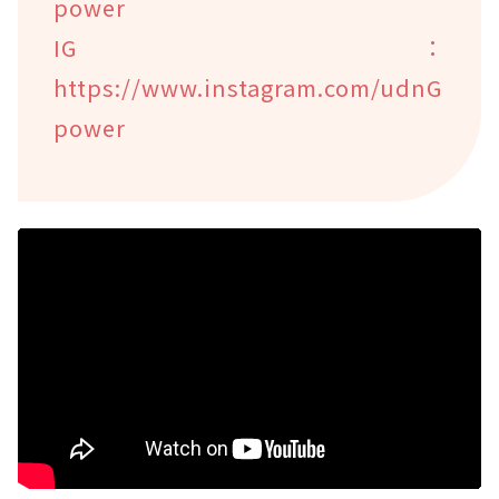
power
IG：
https://www.instagram.com/udnG
power