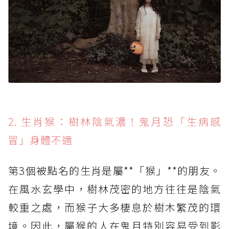
2. 生肖猴：樹林陰氣濃！鬼月恐「生病感
冒」身體不適
第3個被點名的生肖是屬**「猴」**的朋友。
在風水玄學中，樹林茂密的地方往往是陰氣
較重之處，而猴子大多棲息於樹木繁茂的環
境。因此，屬猴的人在鬼月特別容易受到影