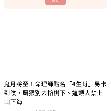
贊助
贊助說明
為了鼓勵作者持續創作更好的內容，會員可以
使用「贊助」功能實質回饋給喜愛的作者。可
將您認為適合的點數贈送給作者，一旦使用贊
助點數即不得撤銷，單筆贊助最低點數為30
點，最高點數沒有上限。
U 利點數 1 點 = NTD 1 元。
鬼月將至！命理師點名「4生肖」易卡
到陰，屬猴別去榕樹下、這類人禁上
確認送出
山下海
我已詳閱贊助說明，且同意站方的使用條款。