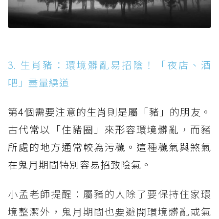
3. 生肖豬：環境髒亂易招陰！「夜店、酒
吧」盡量繞道
第4個需要注意的生肖則是屬「豬」的朋友。
古代常以「住豬圈」來形容環境髒亂，而豬
所處的地方通常較為污穢。這種穢氣與煞氣
在鬼月期間特別容易招致陰氣。
小孟老師提醒：屬豬的人除了要保持住家環
境整潔外，鬼月期間也要避開環境髒亂或氣