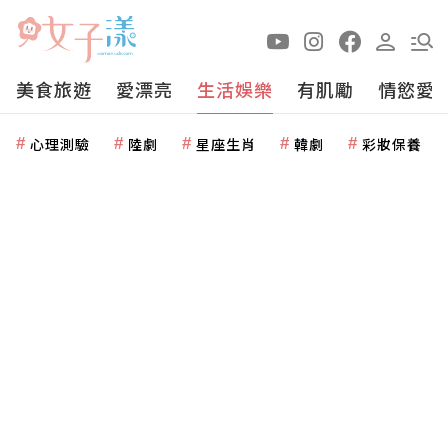
美食旅遊
愛漂亮
生活娛樂
有肌勵
情慾愛
心理測驗
陸劇
星座生肖
韓劇
彩妝保養