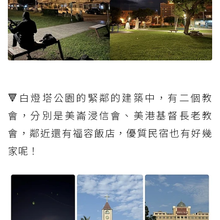
🔻白燈塔公園的緊鄰的建築中，有二個教
會，分別是美崙浸信會、美港基督長老教
會，鄰近還有福容飯店，優質民宿也有好幾
家呢！