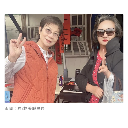
🔺圖：右/林美靜里長