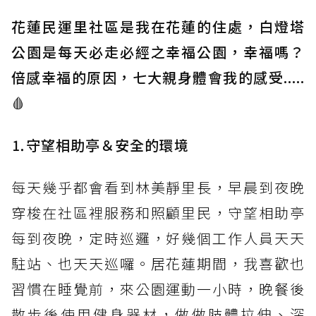
花蓮民運里社區是我在花蓮的住處，白燈塔
公園是每天必走必經之幸福公園，幸福嗎？
倍感幸福的原因，七大親身體會我的感受.....
🩸
⒈守望相助亭＆安全的環境
每天幾乎都會看到林美靜里長，早晨到夜晚
穿梭在社區裡服務和照顧里民，
守望相助亭
每到夜晚，定時
巡邏，
好幾個工作人員天天
駐站、也天天巡囉。居花蓮期間，我喜歡也
習慣在睡覺前，來公園運動一小時，晚餐後
散步後使用健身器材，做做肢體拉伸、深