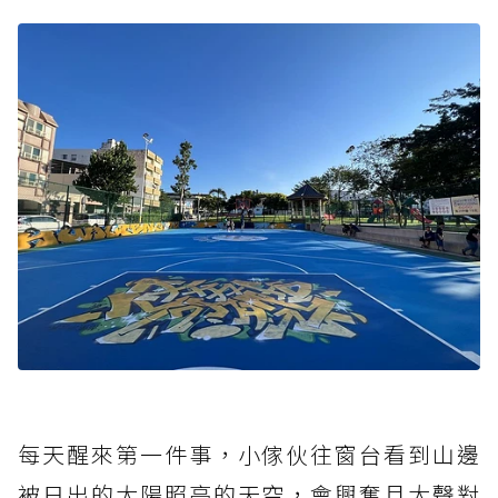
每天醒來第一件事，小傢伙往窗台看到山邊
被日出的太陽照亮的天空，會興奮且大聲對