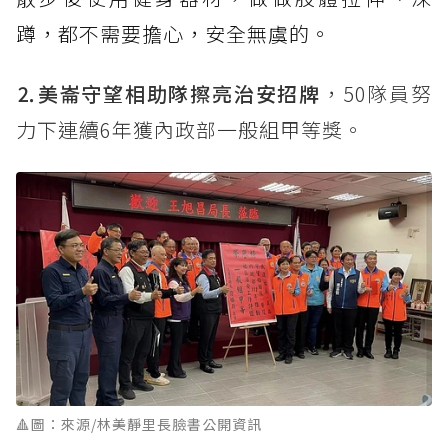
蹲，都不需要擔心，安全無虞的。
⒉美崙守望相助隊擦亮治安招牌
，50隊員努
力下連續6年獲內政部一般組甲等獎。
🔺圖：來源/林美靜里長臉書公開資訊