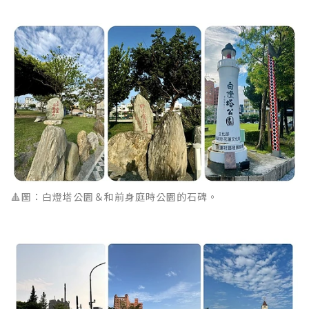
🔺圖：白燈塔公園＆和前身庭時公園的石碑。