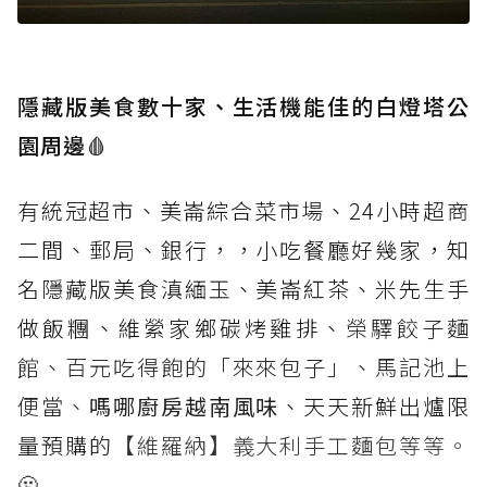
隱藏版美食數十家、生活機能佳的白燈塔公
園周邊🩸
有統冠超市、美崙綜合菜市場、24小時超商
二間、郵局、銀行，，小吃餐廳好幾家，知
名隱藏版美食滇緬玉、美崙紅茶、米先生手
做飯糰、維縈家鄉碳烤雞排、
榮驛餃子麵
館、百元吃得飽的「來來包子」、馬記池上
便當、
嗎哪廚房越南風味
、天天新鮮出爐限
量預購的
【維羅納】義大利手工麵包等等。
🫠