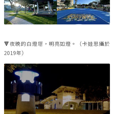
🔻夜晚的白燈塔，明亮如燈。（卡娃思攝於
2019年）