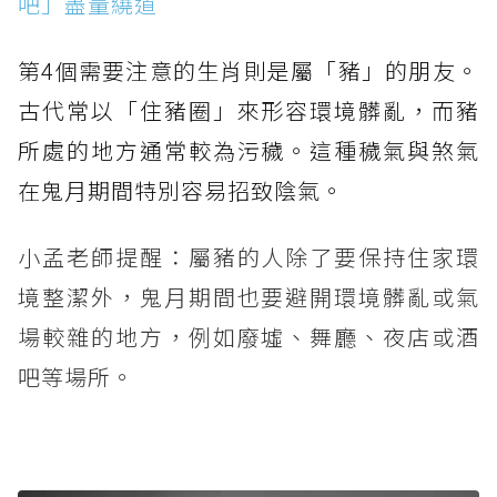
吧」盡量繞道
第4個需要注意的生肖則是屬「豬」的朋友。
古代常以「住豬圈」來形容環境髒亂，而豬
所處的地方通常較為污穢。這種穢氣與煞氣
在鬼月期間特別容易招致陰氣。
小孟老師提醒：屬豬的人除了要保持住家環
境整潔外，鬼月期間也要避開環境髒亂或氣
場較雜的地方，例如廢墟、舞廳、夜店或酒
吧等場所。