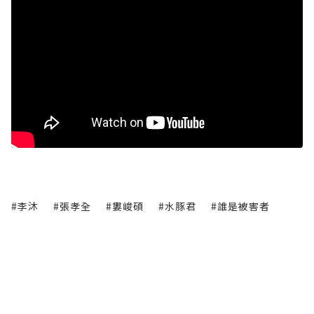
#李沐
#張孝全
#婁峻碩
#水豚君
#誰是被害者