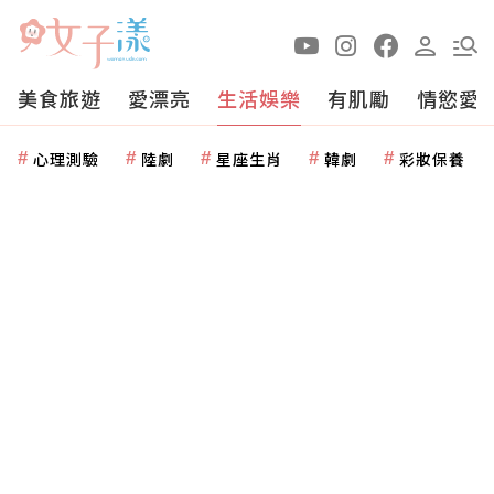
美食旅遊
愛漂亮
生活娛樂
有肌勵
情慾愛
心理測驗
陸劇
星座生肖
韓劇
彩妝保養