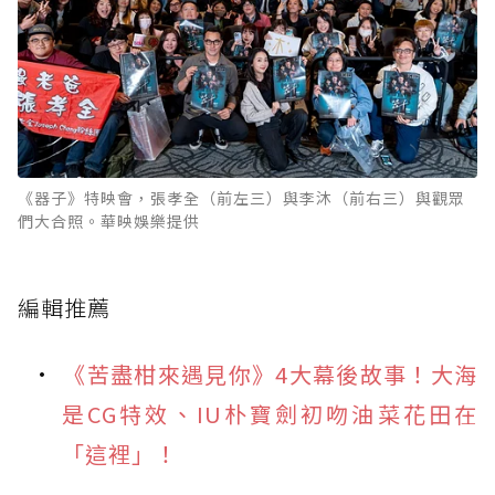
《器子》特映會，張孝全（前左三）與李沐（前右三）與觀眾
們大合照。華映娛樂提供
編輯推薦
《苦盡柑來遇見你》4大幕後故事！大海
是CG特效、IU朴寶劍初吻油菜花田在
「這裡」！