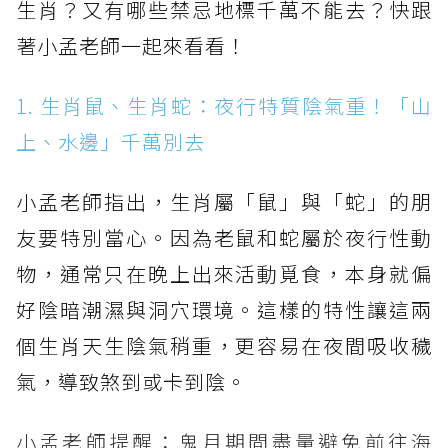
生肖？又有哪些禁忌地標千萬不能去？快跟
著小孟老師一起來看看！
1. 生肖鼠、生肖蛇：夜行特質陰氣重！「山
上、水邊」千萬別去
小孟老師指出，生肖屬「鼠」與「蛇」的朋
友要特別當心。因為老鼠和蛇屬於夜行性動
物，通常只在晚上出來活動覓食，本身就偏
好陰暗潮濕與洞穴環境。這樣的特性讓這兩
個生肖天生陰氣稍重，更容易在夜間吸收穢
氣，導致煞到或卡到陰。
小孟老師提醒：鬼月期間盡量避免前往海