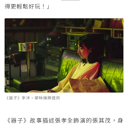
得更輕鬆好玩！」
《器子》李沐。華映娛樂提供
《器子》故事描述張孝全飾演的張其茂，身