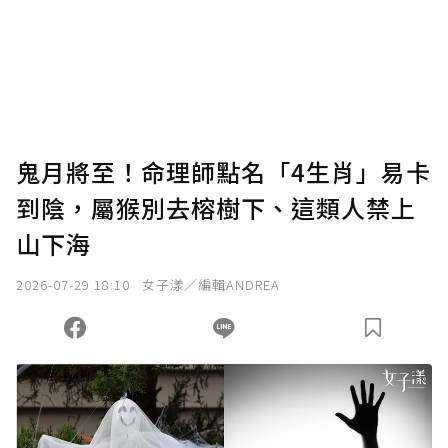
鬼月將至！命理師點名「4生肖」易卡
到陰，屬猴別去榕樹下、這類人禁上
山下海
2026-07-29 18:10
女子漾／編輯ANDREA