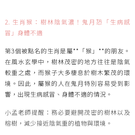
2. 生肖猴：樹林陰氣濃！鬼月恐「生病感
冒」身體不適
第3個被點名的生肖是屬**「猴」**的朋友。
在風水玄學中，樹林茂密的地方往往是陰氣
較重之處，而猴子大多棲息於樹木繁茂的環
境。因此，屬猴的人在鬼月特別容易受到影
響，出現生病感冒、身體不適的情況。
小孟老師提醒：務必要避開茂密的樹林以及
榕樹，減少接近陰氣重的植物與環境。