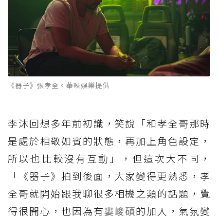
《器子》張孝全。華映娛樂提供
李沐回想多年前初識，笑說「和孝全哥那時
是處於相敬如賓的狀態，再加上角色設定，
所以也比較沒有互動」，但這次大不同，
「《器子》拍到後面，大家變得更熟悉，孝
全哥就開始跟我聊很多相機之類的話題，覺
得很開心，也因為有
婁峻碩
的加入，氣氛變