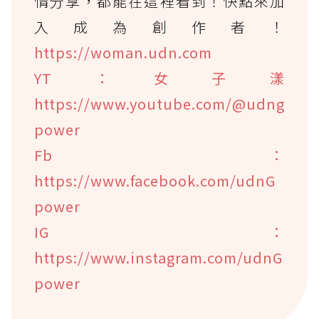
情分享，都能在這裡看到！快點來加
入成為創作者！
https://woman.udn.com
YT：女子漾
https://www.youtube.com/@udng
power
Fb：
https://www.facebook.com/udnG
power
IG：
https://www.instagram.com/udnG
power