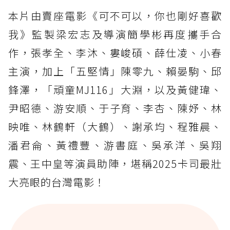
本片由賣座電影《可不可以，你也剛好喜歡
我》監製梁宏志及導演簡學彬再度攜手合
作，張孝全、李沐、婁峻碩、薛仕凌、小春
主演，加上「五堅情」陳零九、賴晏駒、邱
鋒澤，「頑童MJ116」大淵，以及黃健瑋、
尹昭德、游安順、于子育、李杏、陳妤、林
映唯、林鶴軒（大鶴）、謝承均、程雅晨、
潘君侖、黃禮豐、游書庭、吳承洋、吳翔
震、王中皇等演員助陣，堪稱2025卡司最壯
大亮眼的台灣電影！