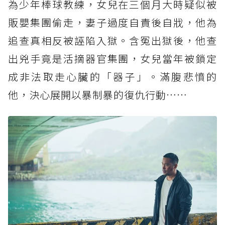
為少年棒球教練，女兒在三個月大時疑似被
販嬰集團偷走，妻子過度自責後自戕，他為
追查真相反被誣陷入獄。含冤出獄後，他查
出兇手竟是活摘器官集團，女兒當年被鎖定
成非法取走心臟的「器子」。滿腹悲憤的
他，決心展開以暴制暴的復仇行動……