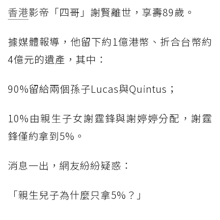
香港
影帝「四哥」謝賢離世，享壽89歲。
據媒體報導，他留下約1億港幣、折合台幣約
4億元的遺產，其中：
90%留給兩個孫子Lucas與Quintus；
10%由親生子女謝霆鋒與謝婷婷分配，謝霆
鋒僅約拿到5%。
消息一出，網友紛紛疑惑：
「親生兒子為什麼只拿5%？」