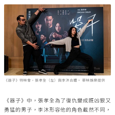
《器子》特映會，張孝全（左）與李沐合體。 華映娛樂提供
《器子》中，張孝全為了復仇變成既凶狠又
勇猛的男子，李沐形容他的角色截然不同，