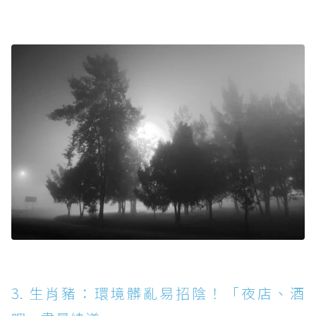
3. 生肖豬：環境髒亂易招陰！「夜店、酒