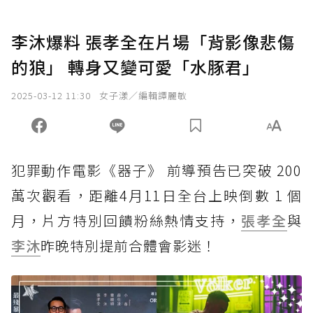
李沐爆料 張孝全在片場「背影像悲傷
的狼」 轉身又變可愛「水豚君」
2025-03-12 11:30
女子漾／編輯譚麗敏
犯罪動作電影《器子》 前導預告已突破 200
萬次觀看，距離4月11日全台上映倒數 1 個
月，片方特別回饋粉絲熱情支持，
張孝全
與
李沐
昨晚特別提前合體會影迷！