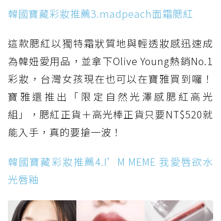
韓國寶藏彩妝推薦3.madpeach面霜腮紅
這款腮紅以獨特霜狀質地與輕透妝感迅速成
為韓妞愛用品，並拿下Olive Young熱銷No.1
彩妝，台灣女孩現在也可以在寶雅買到囉！
寶雅還推出「限定自然光澤感腮紅高光
組」，腮紅正貨＋高光棒正貨只要NT$520就
能入手，真的要搶一波！
韓國寶藏彩妝推薦4.I’M MEME 我愛唇欲水
光唇釉