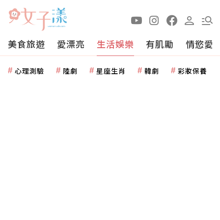
美食旅遊
愛漂亮
生活娛樂
有肌勵
情慾愛
心理測驗
陸劇
星座生肖
韓劇
彩妝保養