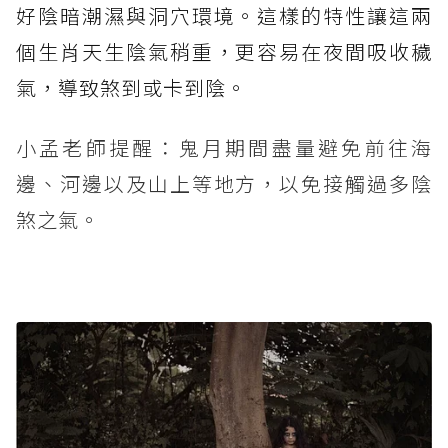
好陰暗潮濕與洞穴環境。這樣的特性讓這兩
個生肖天生陰氣稍重，更容易在夜間吸收穢
氣，導致煞到或卡到陰。
小孟老師提醒：鬼月期間盡量避免前往海
邊、河邊以及山上等地方，以免接觸過多陰
煞之氣。