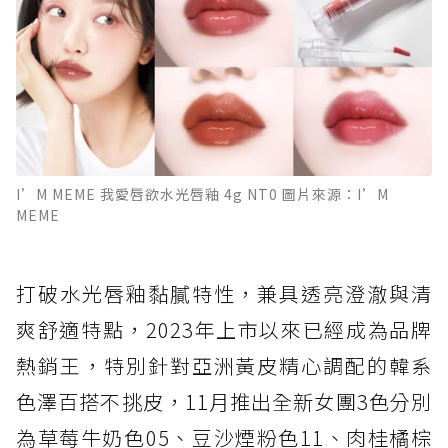
I’M MEME 我愛唇欲水光唇釉 4g NT0 圖片來源：I’M
MEME
打破水光唇釉黏膩特性，兼具透亮澄澈與清
爽舒適特點，2023年上市以來已經成為品牌
熱銷王，特別針對亞洲黃皮精心調配的韓系
色澤百搭不挑皮，11月推出全新女團3色分別
為草莓牛奶色05、豆沙煙粉色11、肉桂橘棕