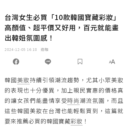
台灣女生必買「10款韓國寶藏彩妝」
高顏值、超平價又好用，百元就能畫
出韓妞氛圍感！
2024-12-05 16:18
造咖
韓國
美妝
持續引領潮流趨勢，尤其小眾美妝
的表現也十分優異，加上親民實惠的價格真
的讓女孩們能盡情享受
時尚
潮流氛圍，而且
這些韓國美妝在台灣也能輕鬆買到，這篇就
要來推薦必買的韓國寶藏
彩妝
！