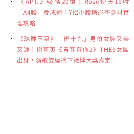
《APT.》吸睛20億！Rosé逆天19吋
「A4腰」養成術：7招小腰精必學身材管
理攻略
《珠簾玉幕》「崔十九」男扮女裝又美
又帥！謝可寅《青春有你2》THE9女團
出身，演歌雙棲摘下微博大獎肯定！