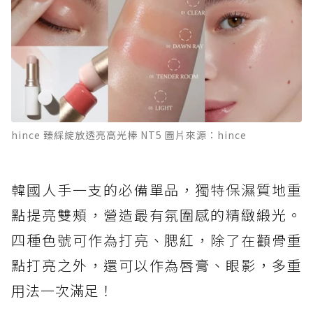
hince 臻綵綻放透亮高光棒 NT5 圖片來源：hince
韓國人手一支的必備單品，獨特保濕質地重
點提亮雙頰，營造最有氛圍感的精緻緞光。
四種色號可作為打亮、腮紅，除了在顴骨重
點打亮之外，還可以作為唇膏、眼影，多重
用法一次滿足！