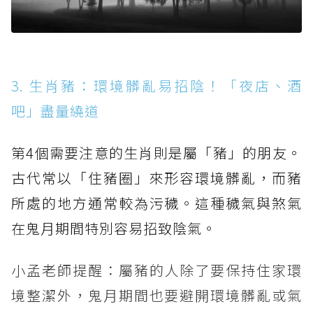
3. 生肖豬：環境髒亂易招陰！「夜店、酒
吧」盡量繞道
第4個需要注意的生肖則是屬「豬」的朋友。
古代常以「住豬圈」來形容環境髒亂，而豬
所處的地方通常較為污穢。這種穢氣與煞氣
在鬼月期間特別容易招致陰氣。
小孟老師提醒：屬豬的人除了要保持住家環
境整潔外，鬼月期間也要避開環境髒亂或氣