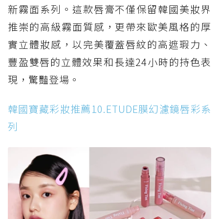
新霧面系列。這款唇膏不僅保留韓國美妝界
推崇的高級霧面質感，更帶來歐美風格的厚
實立體妝感，以完美覆蓋唇紋的高遮瑕力、
豐盈雙唇的立體效果和長達24小時的持色表
現，驚豔登場。
韓國寶藏彩妝推薦10.ETUDE膜幻濾鏡唇彩系
列