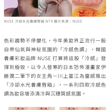
NUSE 冷卻水光養膚唇釉 NT9 圖片來源：NUSE
色彩趨勢不停變化，今年美妝界正流行一股
自帶仙氣與神秘氛圍的「冷感色調」，韓國
養膚彩妝品牌 NUSE 打算將這股「冷感」發
揮到極致，以令人發寒的日本恐怖漫畫家伊
藤潤二筆下的女主角－川上富江為靈感推出
「冷卻水光養膚唇釉」，一系列四款冷感色
調為妝容增添清冷與沉穩質感氛圍。