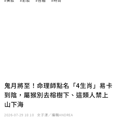
#美妝
#彩妝
#唇釉
#時尚
鬼月將至！命理師點名「4生肖」易卡
到陰，屬猴別去榕樹下、這類人禁上
山下海
2026-07-29 18:10
女子漾／編輯ANDREA