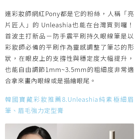
連彩妝師網紅Pony都是它的粉絲，人稱「亮
片匠人」的 Unleashia也能在台灣買到囉！
首波主打新品－防手震平刷持久眼線筆是以
彩妝師必備的平刷作為靈感調整了筆芯的形
狀，在眼皮上的支撐性與穩定度大幅提升，
也能自由調節1mm~3.5mm的粗細度非常適
合拿來畫內眼線或是描繪眼尾。
韓國寶藏彩妝推薦8.Unleashia純素極細眉
筆、眉毛強力定型膏