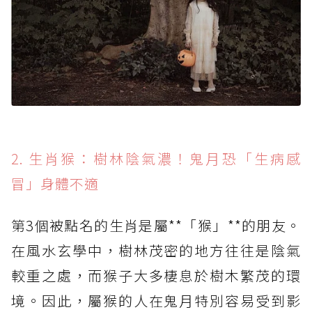
2. 生肖猴：樹林陰氣濃！鬼月恐「生病感
冒」身體不適
第3個被點名的生肖是屬**「猴」**的朋友。
在風水玄學中，樹林茂密的地方往往是陰氣
較重之處，而猴子大多棲息於樹木繁茂的環
境。因此，屬猴的人在鬼月特別容易受到影