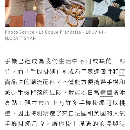
Photo Source / La Coque Francaise、LOUVINI、
M.CRAFTSMAN
手機已經成為我們
生活
中不可或缺的一部
分，而「手機掛繩」則成為了表達個性和
時
尚
品味的潮流配件。不僅能方便攜帶手機和
減少手機掉落的風險，還能為日常
造型
增添
亮點！現在市面上有許多手機掛繩可以挑
選，因此特別精選了來自法國和英國的人氣
手機掛繩品牌，讓你掛上滿滿的浪漫與
時