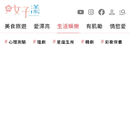
美食旅遊
愛漂亮
生活娛樂
有肌勵
情慾愛
心理測驗
陸劇
星座生肖
韓劇
彩妝保養