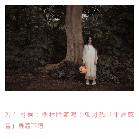
2. 生肖猴：樹林陰氣濃！鬼月恐「生病感
冒」身體不適