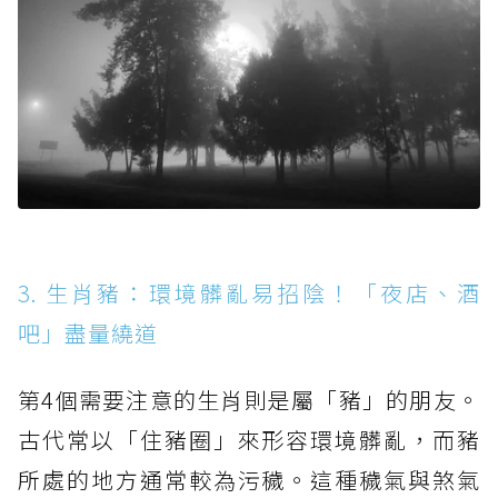
3. 生肖豬：環境髒亂易招陰！「夜店、酒
吧」盡量繞道
第4個需要注意的生肖則是屬「豬」的朋友。
古代常以「住豬圈」來形容環境髒亂，而豬
所處的地方通常較為污穢。這種穢氣與煞氣