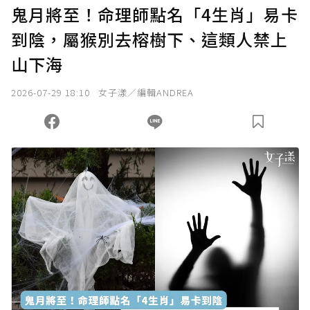
鬼月將至！命理師點名「4生肖」易卡
到陰，屬猴別去榕樹下、這類人禁上
山下海
2026-07-29 18:10
女子漾／編輯ANDREA