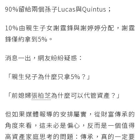
90%留給兩個孫子Lucas與Quintus；
10%由親生子女謝霆鋒與謝婷婷分配，謝霆
鋒僅約拿到5%。
消息一出，網友紛紛疑惑：
「親生兒子為什麼只拿5%？」
「前媳婦
張柏芝
為什麼可以代管資產？」
但如果媒體報導的安排屬實，從財富傳承的
角度來看，這未必是偏心，反而是一個值得
高資產家庭思考的問題：傳承，真的一定要