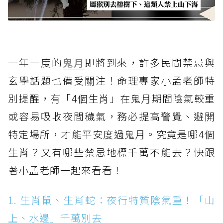
一年一度的
鬼月
即將到來，許多民間禁忌與
玄學話題也備受關注！命理專家小孟老師特
別提醒，有「4個生肖」在鬼月期間陰氣較重
或容易吸收夜間穢氣，務必提高警覺、避開
特定場所，才能平安度過鬼月。究竟是哪4個
生肖？又有哪些禁忌地標千萬不能去？快跟
著小孟老師一起來看看！
1. 生肖鼠、生肖蛇：夜行特質陰氣重！「山
上、水邊」千萬別去