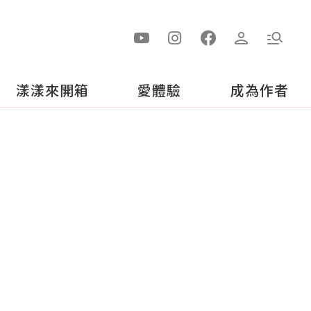
漾漾來開箱
愛體驗
成為作者