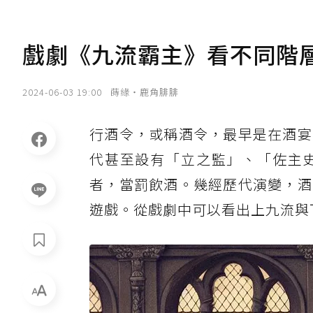
戲劇《九流霸主》看不同階
2024-06-03 19:00
蒔緣‧鹿角腓腓
行酒令，或稱酒令，最早是在酒宴
代甚至設有「立之監」、「佐主
者，當罰飲酒。幾經歷代演變，酒
遊戲。從戲劇中可以看出上九流與