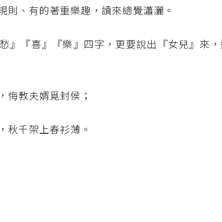
規則、有的著重樂趣，讀來總覺瀟灑。
愁』『喜』『樂』四字，更要說出『女兒』來，
，悔教夫婿覓封侯；
，秋千架上春衫薄。