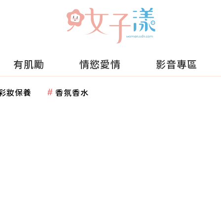
有肌勵
情慾愛情
影音專區
彩妝保養
香氛香水