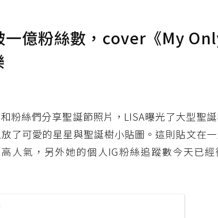
突破一億粉絲數，cover《My Onl
樂
G紛紛和粉絲們分享聖誕節照片，LISA曝光了大型聖
上放了可愛的星星與聖誕樹小貼圖。這則貼文在一
的超高人氣，另外她的個人IG粉絲追蹤數今天已