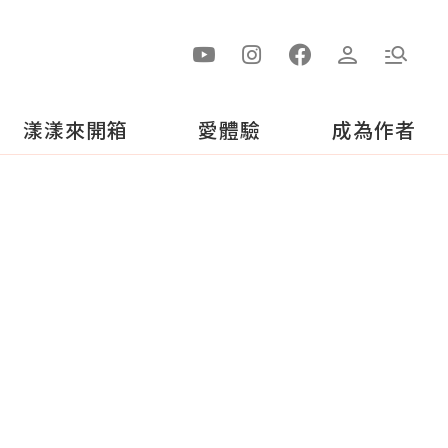
漾漾來開箱
愛體驗
成為作者