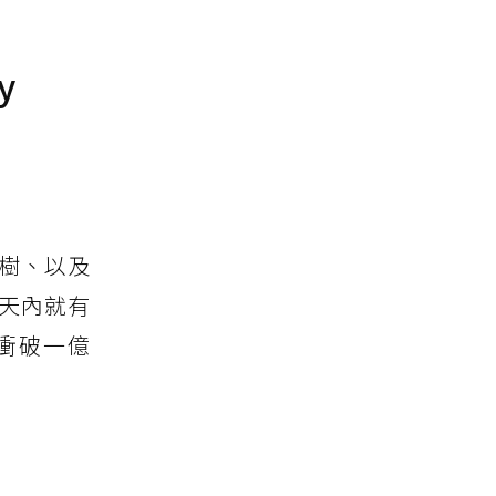
y
誕樹、以及
天內就有
經衝破一億