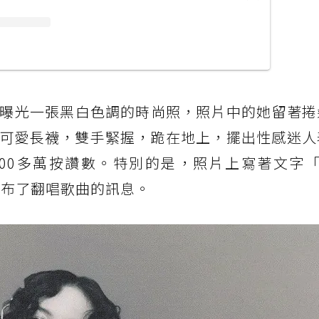
，她曝光一張黑白色調的時尚照，照片中的她留著
可愛長襪，雙手緊握，跪在地上，擺出性感迷人
0多萬按讚數。特別的是，照片上寫著文字「My
透露她發布了翻唱歌曲的訊息。