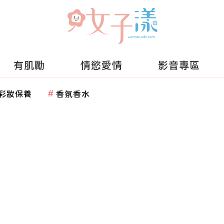
有肌勵
情慾愛情
影音專區
彩妝保養
香氛香水