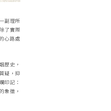
一副理所
除了實際
的心路處
姻歷史，
質疑，抑
斕印記：
的象徵，