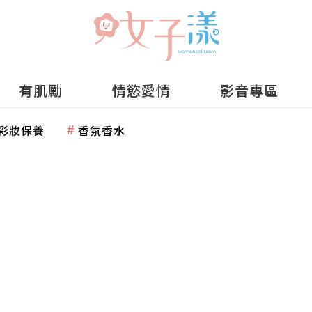
有肌勵
情慾愛情
影音專區
彩妝保養
香氛香水