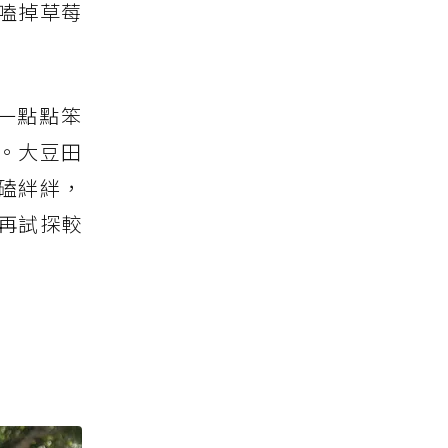
嗑掉草莓
一點點笨
。大豆田
磕絆絆，
再試探較