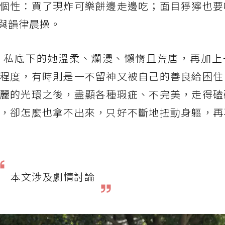
個性：買了現炸可樂餅邊走邊吃；面目猙獰也要
與韻律晨操。
，私底下的她溫柔、爛漫、懶惰且荒唐，再加上
程度，有時則是一不留神又被自己的善良給困住
麗的光環之後，盡顯各種瑕疵、不完美，走得磕
，卻怎麼也拿不出來，只好不斷地扭動身軀，再
本文涉及劇情討論