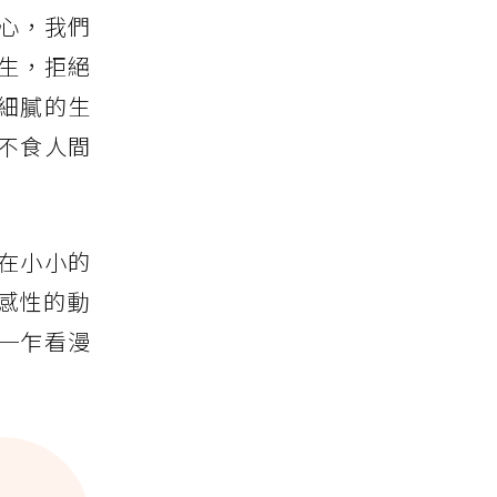
心，我們
生，拒絕
細膩的生
不食人間
在小小的
感性的動
─乍看漫