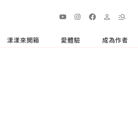
漾漾來開箱
愛體驗
成為作者