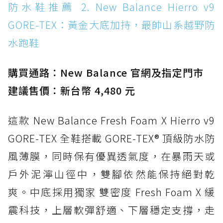
防水鞋推薦 14. SKECHERS BADGER
防水鞋推薦 2. New Balance Hierro v9
WATERPROOF：一踩即穿懶人神器！搭載固特
GORE-TEX：黃金大底加持，最帥山系越野防
異大底與全防水厚底健走鞋
水跑鞋
防水鞋推薦 15. Brooks Cascadia 19 GTX：注
入氮氣中底與 GORE-TEX 的全地形碳中和神鞋
購買通路：New Balance 官網及指定門市
建議售價：新台幣 4,480 元
這款 New Balance Fresh Foam X Hierro v9
GORE-TEX 全鞋搭載 GORE-TEX® 頂級防水防
風薄膜，同時保有優異透氣度，在暴雨天或
戶外泥濘山徑中，雙腳依然能保持絕對乾
爽。中底採用獨家 雙密度 Fresh Foam X 緩
震科技，上層軟彈舒適、下層穩定支撐，走