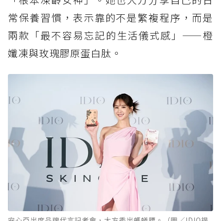
常保養習慣，表示靠的不是繁複程序，而是
兩款「最不容易忘記的生活儀式感」——橙
孅凍與玫瑰膠原蛋白肽。
安心亞出席品牌代言記者會，大方秀出螞蟻腰。（圖／IDIO提