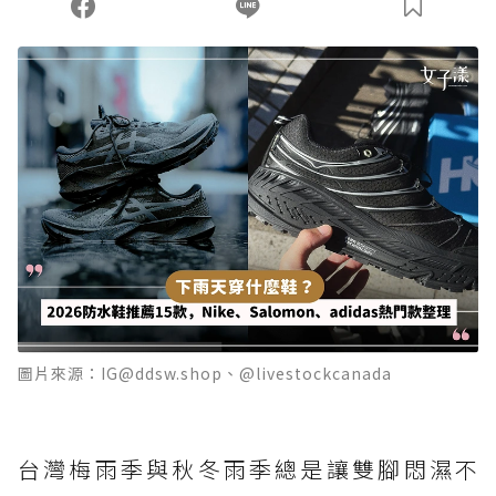
圖片來源：IG@ddsw.shop、@livestockcanada
台灣梅雨季與秋冬雨季總是讓雙腳悶濕不