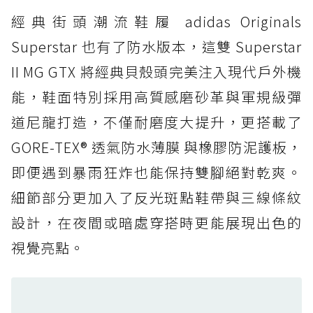
經典街頭潮流鞋履 adidas Originals
防水鞋推薦 4. ASICS TRABUCO 14 GTX：搭
載 GORE-TEX 隱形貼合科技，全方位防水神鞋
Superstar 也有了防水版本，這雙 Superstar
防水鞋推薦 5. Salomon XT-6 GORE-TEX：潮
II MG GTX 將經典貝殼頭完美注入現代戶外機
人必備山系鞋王！防滑、防水與街頭顏值一次攻
能，鞋面特別採用高質感磨砂革與軍規級彈
頂
道尼龍打造，不僅耐磨度大提升，更搭載了
防水鞋推薦 6. HOKA Stinson Evo GTX：越野
復刻厚底，GORE-TEX 防水與增高神器一次滿
GORE-TEX® 透氣防水薄膜 與橡膠防泥護板，
足
即便遇到暴雨狂炸也能保持雙腳絕對乾爽。
防水鞋推薦 7. Timberland Motion Access：
細節部分更加入了反光斑點鞋帶與三線條紋
黃靴同級頂級防水，輕量化工裝健走鞋雨天必備
設計，在夜間或暗處穿搭時更能展現出色的
防水鞋推薦 7. Timberland Motion Access：
視覺亮點。
黃靴同級頂級防水，輕量化工裝健走鞋雨天必備
防水鞋推薦 8. Mizuno WAVE MUJIN LS
GTX：搭載 Vibram 黃金大底與 GORE-TEX 的
日系街頭潮鞋