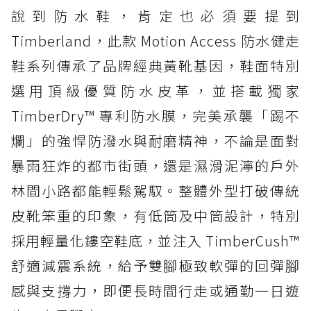
說到防水鞋，肯定也必須要提到
Timberland，此款 Motion Access 防水健走
鞋系列傳承了品牌經典黃靴基因，鞋面特別
選用頂級優質防水皮革，並搭載獨家
TimberDry™ 專利防水膜，完美承襲「踢不
爛」的強悍防潑水與耐磨精神，不論是面對
暴雨狂炸的都市街頭，還是濕滑泥濘的戶外
林間小路都能輕鬆駕馭。整體外型打破傳統
皮靴笨重的印象，有低筒及中筒設計，特別
採用輕量化鏤空鞋底，並注入 TimberCush™
舒適減震系統，給予雙腳極致軟彈的回彈腳
感與支撐力，即便長時間行走或通勤一日遊