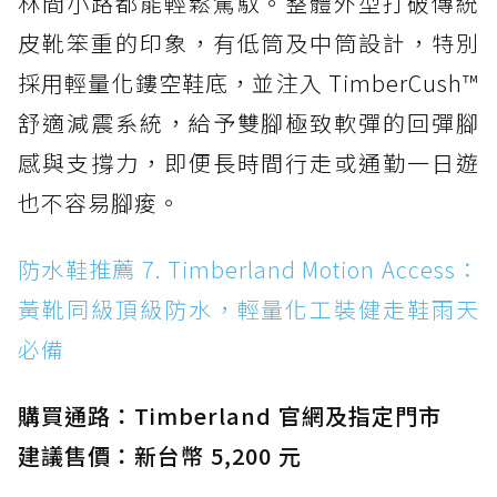
林間小路都能輕鬆駕馭。整體外型打破傳統
皮靴笨重的印象，有低筒及中筒設計，特別
採用輕量化鏤空鞋底，並注入 TimberCush™
舒適減震系統，給予雙腳極致軟彈的回彈腳
感與支撐力，即便長時間行走或通勤一日遊
也不容易腳痠。
防水鞋推薦 7. Timberland Motion Access：
黃靴同級頂級防水，輕量化工裝健走鞋雨天
必備
購買通路：Timberland 官網及指定門市
建議售價：新台幣 5,200 元