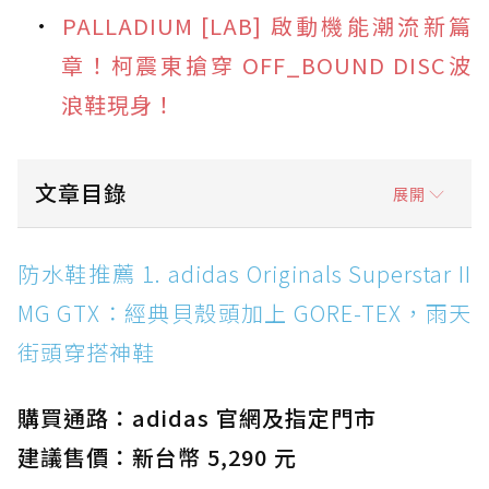
PALLADIUM [LAB] 啟動機能潮流新篇
章！柯震東搶穿 OFF_BOUND DISC波
浪鞋現身！
文章目錄
展開
防水鞋推薦 1. adidas Originals Superstar II
防水鞋推薦 1. adidas Originals Superstar II
MG GTX：經典貝殼頭加上 GORE-TEX，雨天街
MG GTX：經典貝殼頭加上 GORE-TEX，雨天
頭穿搭神鞋
街頭穿搭神鞋
防水鞋推薦 2. New Balance Hierro v9 GORE-
TEX：黃金大底加持，最帥山系越野防水跑鞋
購買通路：adidas 官網及指定門市
防水鞋推薦 3. Nike Dunk Low GORE-TEX：
經典 Dunk 輪廓加上防水科技，雨天穿搭帥度不
建議售價：新台幣 5,290 元
打折