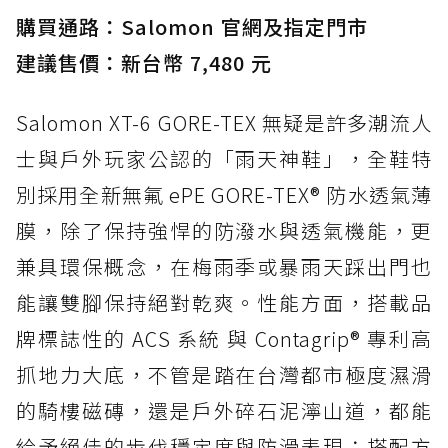
購買通路：Salomon 官網及指定門市
建議售價：新台幣 7,480 元
Salomon XT-6 GORE-TEX 無疑是許多潮流人
士與戶外玩家公認的「雨天神鞋」，全鞋特
別採用全新無氟 ePE GORE-TEX® 防水透氣薄
膜，除了保持強悍的防潑水與透氣機能，更
兼具環保概念，在梅雨季或暴雨天踩出門也
能讓雙腳保持絕對乾爽。性能方面，搭載品
牌標誌性的 ACS 系統 與 Contagrip® 專利高
抓地力大底，不管是踏在台灣都市極度濕滑
的騎樓磁磚，還是戶外碎石泥濘山道，都能
給予絕佳的步伐穩定度與防滑表現；搭配方