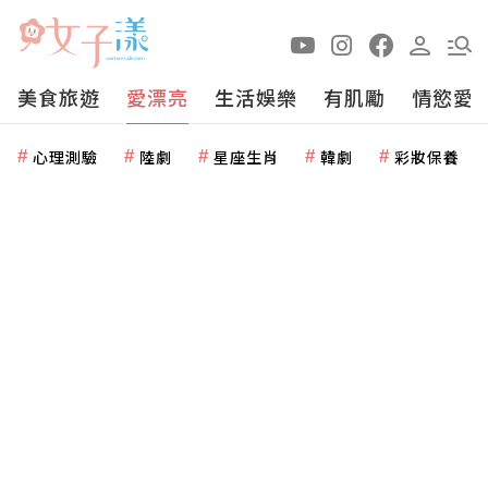
美食旅遊
愛漂亮
生活娛樂
有肌勵
情慾愛
心理測驗
陸劇
星座生肖
韓劇
彩妝保養