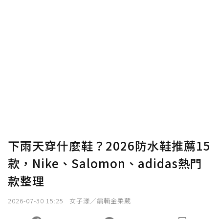
贊助說明
為了鼓勵作者持續創作更好的內容，會員可以
使用「贊助」功能實質回饋給喜愛的作者。可
將您認為適合的點數贈送給作者，一旦使用贊
助點數即不得撤銷，單筆贊助最低點數為30
點，最高點數沒有上限。
U 利點數 1 點 = NTD 1 元。
下雨天穿什麼鞋？2026防水鞋推薦15
款，Nike、Salomon、adidas熱門
確認送出
款整理
我已詳閱贊助說明，且同意站方的使用條款。
2026-07-30 15:25
女子漾／編輯金柔葳
您當前剩餘 U 利點數：
0
點；前往
購買點數