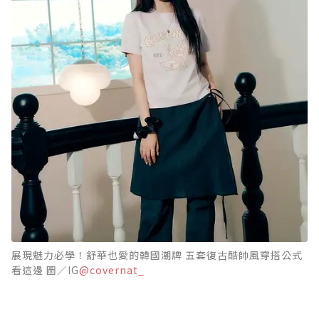
展現魅力必學！舒華也愛的韓國潮牌 五套復古酷帥風穿搭公式
看這邊 圖／IG
@covernat_