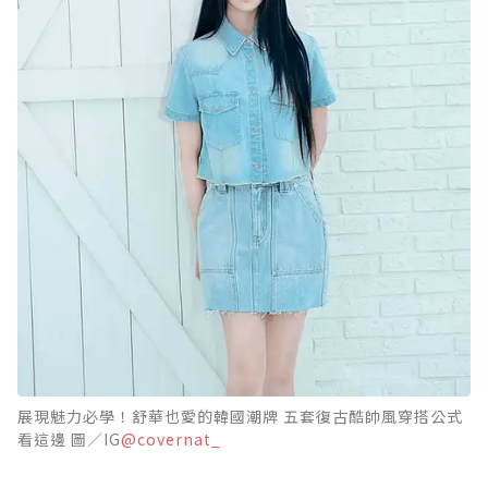
展現魅力必學！舒華也愛的韓國潮牌 五套復古酷帥風穿搭公式
看這邊 圖／IG
@covernat_