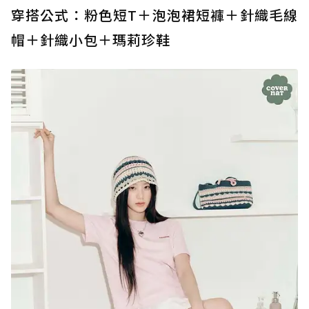
穿搭公式：粉色短T＋泡泡裙短褲＋針織毛線
帽＋針織小包＋瑪莉珍鞋