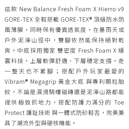
這款 New Balance Fresh Foam X Hierro v9
GORE-TEX 全鞋搭載 GORE-TEX® 頂級防水防
風薄膜，同時保有優異透氣度，在暴雨天或
戶外泥濘山徑中，雙腳依然能保持絕對乾
爽。中底採用獨家 雙密度 Fresh Foam X 緩
震科技，上層軟彈舒適、下層穩定支撐，走
一整天也不累腳；搭配戶外玩家最愛的
Vibram® Megagrip 黃金大底 與專利顆粒胎
紋，不論是濕滑騎樓磁磚還是泥濘山路都能
提供極致抓地力，搭配防護力滿分的 Toe
Protect 護趾技術 與一體式防砂鞋舌，完美兼
具了潮流外型與硬核機能。