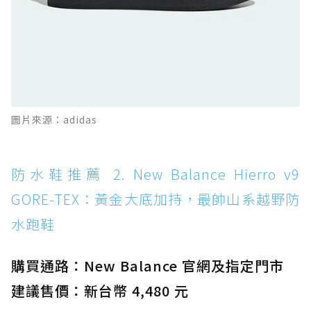
防水鞋推薦 11. On Cloudhorizon 2 WP：腳
感軟彈、搭載 Missiongrip™ 的防水輕越野鞋
防水鞋推薦 12. Vans Crosspath XC GORE-
TEX：搭載 Vibram 大底與 GORE-TEX，顛覆
滑板印象的防水鞋
防水鞋推薦 13. Dr. Martens 1460 Rain
圖片來源：adidas
Boot：馬汀首款雨靴登場，經典八孔加上全防
水 PVC
防水鞋推薦 14. SKECHERS BADGER
防水鞋推薦 2. New Balance Hierro v9
WATERPROOF：一踩即穿懶人神器！搭載固特
GORE-TEX：黃金大底加持，最帥山系越野防
異大底與全防水厚底健走鞋
水跑鞋
防水鞋推薦 15. Brooks Cascadia 19 GTX：注
入氮氣中底與 GORE-TEX 的全地形碳中和神鞋
購買通路：New Balance 官網及指定門市
建議售價：新台幣 4,480 元