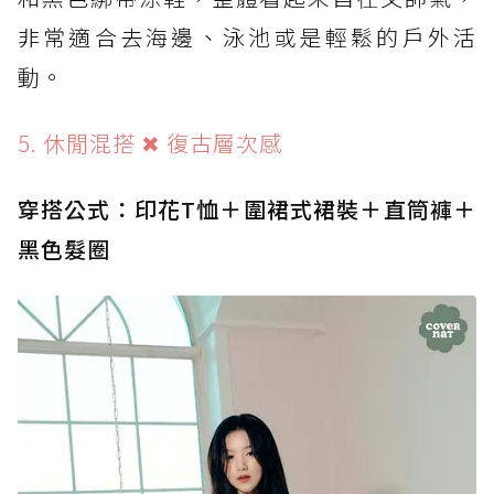
非常適合去海邊、泳池或是輕鬆的戶外活
動。
5. 休閒混搭 ✖ 復古層次感
穿搭公式：印花T恤＋圍裙式裙裝＋直筒褲＋
黑色髮圈