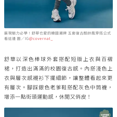
展現魅力必學！舒華也愛的韓國潮牌 五套復古酷帥風穿搭公式
看這邊 圖／IG
@covernat_
舒華以深色棒球外套搭配短版上衣與百褶
裙，打造出滿滿的校園復古感。內搭淺色上
衣與層次感襯衫下擺細節，讓整體看起來更
有層次。腳踩銀色老爹鞋搭配灰色中筒襪，
增添一點街頭運動感，休閒又俏皮！