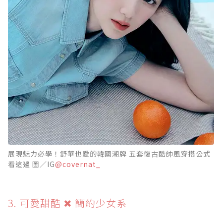
展現魅力必學！舒華也愛的韓國潮牌 五套復古酷帥風穿搭公式
看這邊 圖／IG
@covernat_
3. 可愛甜酷 ✖ 簡約少女系