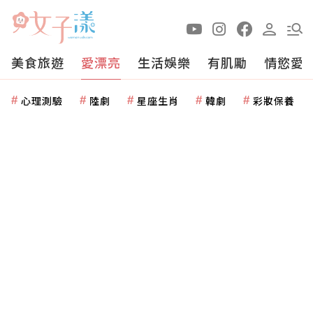
美食旅遊
愛漂亮
生活娛樂
有肌勵
情慾愛
心理測驗
陸劇
星座生肖
韓劇
彩妝保養