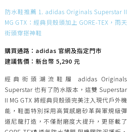
防水鞋推薦 1. adidas Originals Superstar II
防水鞋推薦 1. adidas Originals Superstar II
MG GTX：經典貝殼頭加上 GORE-TEX，雨天街
MG GTX：經典貝殼頭加上 GORE-TEX，雨天
頭穿搭神鞋
街頭穿搭神鞋
防水鞋推薦 2. New Balance Hierro v9 GORE-
TEX：黃金大底加持，最帥山系越野防水跑鞋
購買通路：adidas 官網及指定門市
防水鞋推薦 3. Nike Dunk Low GORE-TEX：
經典 Dunk 輪廓加上防水科技，雨天穿搭帥度不
建議售價：新台幣 5,290 元
打折
經典街頭潮流鞋履 adidas Originals
防水鞋推薦 4. ASICS TRABUCO 14 GTX：搭
載 GORE-TEX 隱形貼合科技，全方位防水神鞋
Superstar 也有了防水版本，這雙 Superstar
防水鞋推薦 5. Salomon XT-6 GORE-TEX：潮
II MG GTX 將經典貝殼頭完美注入現代戶外機
人必備山系鞋王！防滑、防水與街頭顏值一次攻
能，鞋面特別採用高質感磨砂革與軍規級彈
頂
道尼龍打造，不僅耐磨度大提升，更搭載了
防水鞋推薦 6. HOKA Stinson Evo GTX：越野
復刻厚底，GORE-TEX 防水與增高神器一次滿
GORE-TEX® 透氣防水薄膜 與橡膠防泥護板，