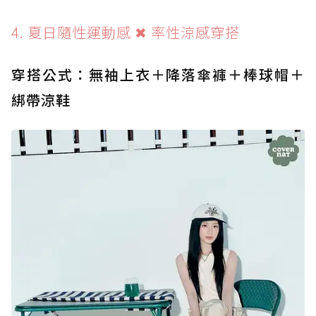
4. 夏日隨性運動感 ✖ 率性涼感穿搭
穿搭公式：無袖上衣＋降落傘褲＋棒球帽＋
綁帶涼鞋