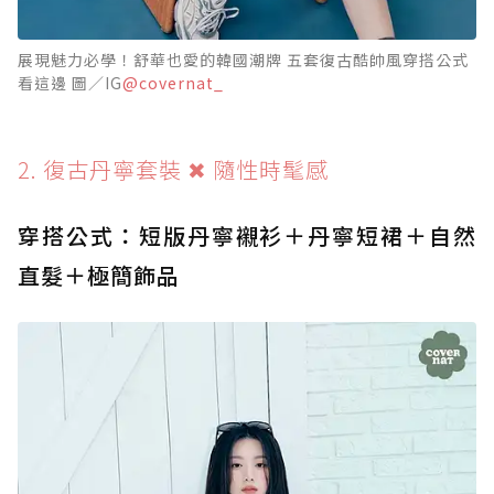
展現魅力必學！舒華也愛的韓國潮牌 五套復古酷帥風穿搭公式
看這邊 圖／IG
@covernat_
2. 復古丹寧套裝 ✖ 隨性時髦感
穿搭公式：短版丹寧襯衫＋丹寧短裙＋自然
直髮＋極簡飾品