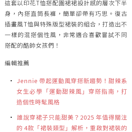
這套以印花T恤搭配圍裙裙設計感的層次下半
身，內搭直筒長褲，簡單卻帶有巧思。復古
插畫風T恤與特殊版型裙裝的組合，打造出不
一樣的混搭個性風，非常適合喜歡嘗試不同
搭配的酷帥女孩們！
編輯推薦
Jennie 帶起運動風穿搭新趨勢！甜辣系
女生必學「運動甜辣風」穿搭指南，打
造個性時髦風格
誰說穿裙子只能甜美？2025 年值得關注
的 4款「裙裝類型」解析，重啟對裙裝的