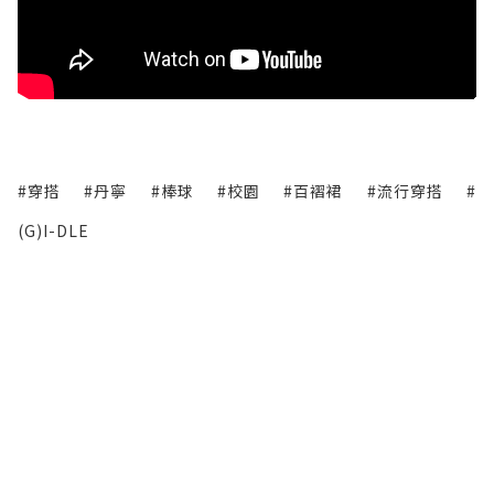
#穿搭
#丹寧
#棒球
#校園
#百褶裙
#流行穿搭
#
(G)I-DLE