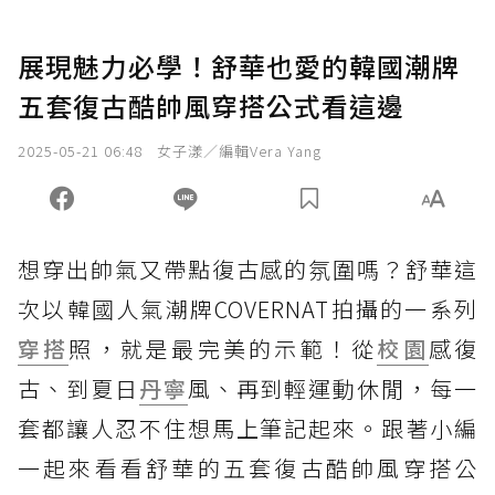
展現魅力必學！舒華也愛的韓國潮牌
五套復古酷帥風穿搭公式看這邊
2025-05-21 06:48
女子漾／編輯Vera Yang
想穿出帥氣又帶點復古感的氛圍嗎？舒華這
次以韓國人氣潮牌COVERNAT拍攝的一系列
穿搭
照，就是最完美的示範！從
校園
感復
古、到夏日
丹寧
風、再到輕運動休閒，每一
套都讓人忍不住想馬上筆記起來。跟著小編
一起來看看舒華的五套復古酷帥風穿搭公