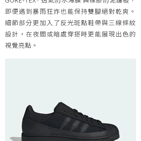
足
即便遇到暴雨狂炸也能保持雙腳絕對乾爽。
防水鞋推薦 7. Timberland Motion Access：
細節部分更加入了反光斑點鞋帶與三線條紋
黃靴同級頂級防水，輕量化工裝健走鞋雨天必備
設計，在夜間或暗處穿搭時更能展現出色的
防水鞋推薦 7. Timberland Motion Access：
視覺亮點。
黃靴同級頂級防水，輕量化工裝健走鞋雨天必備
防水鞋推薦 8. Mizuno WAVE MUJIN LS
GTX：搭載 Vibram 黃金大底與 GORE-TEX 的
日系街頭潮鞋
防水鞋推薦 9. PALLADIUM OFF_BOUND
DISC WP+：首度導入旋鈕快穿，橘標防水加持
的城市波浪神鞋
防水鞋推薦 10. PUMA Voyage NITRO™ 4
GORE-TEX：氮氣中底注入，回彈與防滑兼具的
全天候越野跑鞋