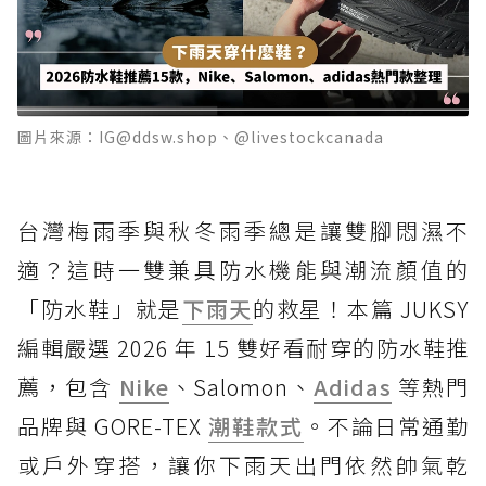
圖片來源：IG@ddsw.shop、@livestockcanada
台灣梅雨季與秋冬雨季總是讓雙腳悶濕不
適？這時一雙兼具防水機能與潮流顏值的
「防水鞋」就是
下雨天
的救星！本篇 JUKSY
編輯嚴選 2026 年 15 雙好看耐穿的防水鞋推
薦，包含
Nike
、Salomon、
Adidas
等熱門
品牌與 GORE-TEX
潮鞋款式
。不論日常通勤
或戶外穿搭，讓你下雨天出門依然帥氣乾