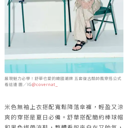
展現魅力必學！舒華也愛的韓國潮牌 五套復古酷帥風穿搭公式
看這邊 圖／IG
@covernat_
米色無袖上衣搭配寬鬆降落傘褲，輕盈又涼
爽的穿搭是夏日必備。舒華搭配簡約棒球帽
和黑色綁帶涼鞋，整體看起來自在又帥氣，