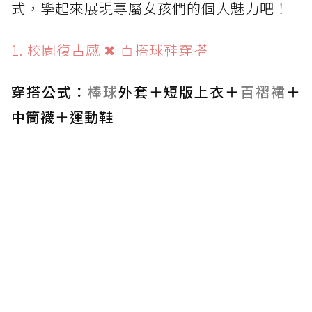
式，學起來展現專屬女孩們的個人魅力吧！
1. 校園復古感 ✖ 百搭球鞋穿搭
穿搭公式：
棒球
外套＋短版上衣＋
百褶裙
＋
中筒襪＋運動鞋