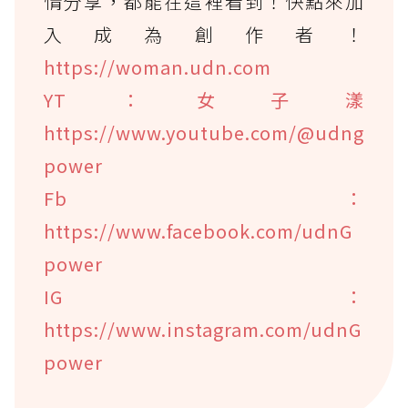
情分享，都能在這裡看到！快點來加
入成為創作者！
https://woman.udn.com
YT：女子漾
https://www.youtube.com/@udng
power
Fb：
https://www.facebook.com/udnG
power
IG：
https://www.instagram.com/udnG
power