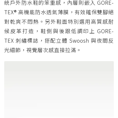
統戶外防水鞋的笨重感，內層則嵌入 GORE-
TEX® 高機能防水透氣薄膜，有效確保雙腳絕
對乾爽不悶熱。另外鞋面特別選用高質感耐
候皮革打造，鞋側與後跟低調印上 GORE-
TEX 刺繡標誌，搭配立體 Swoosh 與夜間反
光細節，視覺層次感直接拉滿。