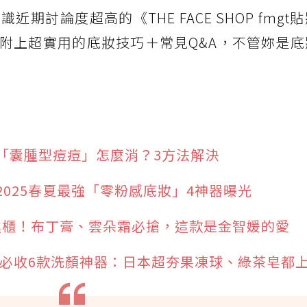
討論度超高的《THE FACE SHOP fmgt
附上超實用的底妝技巧＋常見Q&A，不管妳是底
「囊腫型痘痘」怎麼消？3方法解決
025春夏最強「零粉感底妝」4神器曝光
妝進櫃！布丁膏、雲朵霜必搶，這款是金智媛的愛
5必收6款洗顏神器：日本超夯果凍球、綠茶皂都