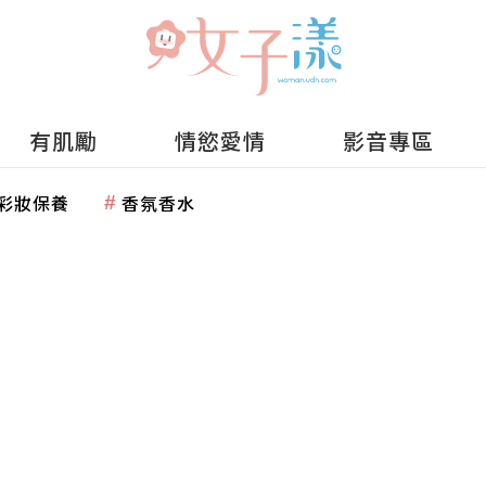
有肌勵
情慾愛情
影音專區
彩妝保養
香氛香水