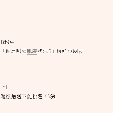
FB粉專
：「你是哪種
肌膚
狀況 ?」tag1位朋友
！
】*1
(隨機贈送不能挑選！)💟