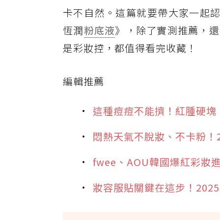
卡不自然。這篇就要帶大家一起認識近期
恆潤
粉底液
》，除了實測推薦，還
是彩妝控，都值得看完收藏！
編輯推薦
這種痘痘不能擠！紅腫硬塊
悶熱天氣不脫妝、不卡粉！2
fwee、AOU韓國爆紅彩
妝容服貼關鍵在這步！202