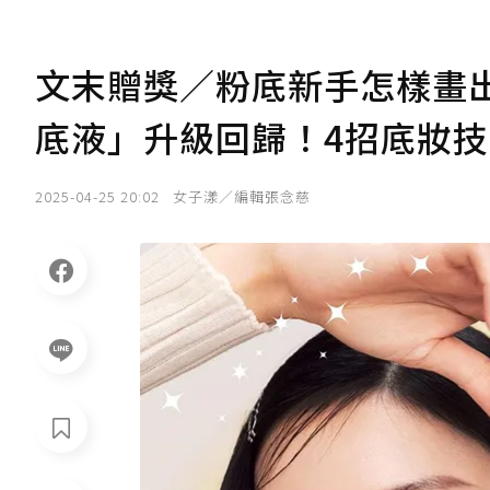
文末贈獎／粉底新手怎樣畫
底液」升級回歸！4招底妝
2025-04-25 20:02
女子漾／編輯張念慈