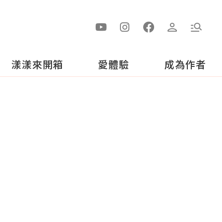
漾漾來開箱
愛體驗
成為作者