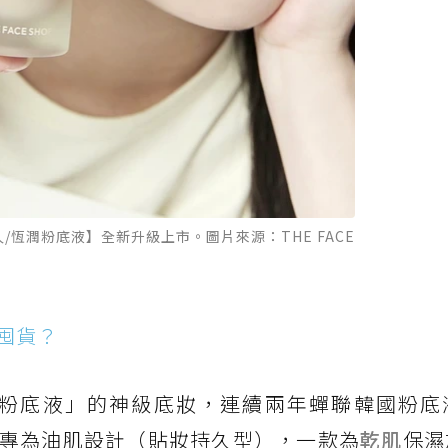
/恆潤粉底液】全新升級上市。圖片來源：THE FACE
囤貨？
稱為「人生粉底液」的神級底妝，連續兩年蟬聯韓國粉
專為油肌設計（貼妝持久型），一款為
乾肌
保濕