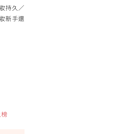
貼妝持久／
妝新手還
上榜