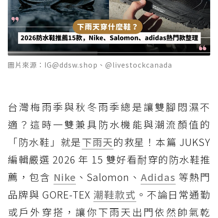
圖片來源：IG@ddsw.shop、@livestockcanada
台灣梅雨季與秋冬雨季總是讓雙腳悶濕不
適？這時一雙兼具防水機能與潮流顏值的
「防水鞋」就是
下雨天
的救星！本篇 JUKSY
編輯嚴選 2026 年 15 雙好看耐穿的防水鞋推
薦，包含
Nike
、Salomon、
Adidas
等熱門
品牌與 GORE-TEX
潮鞋款式
。不論日常通勤
或戶外穿搭，讓你下雨天出門依然帥氣乾