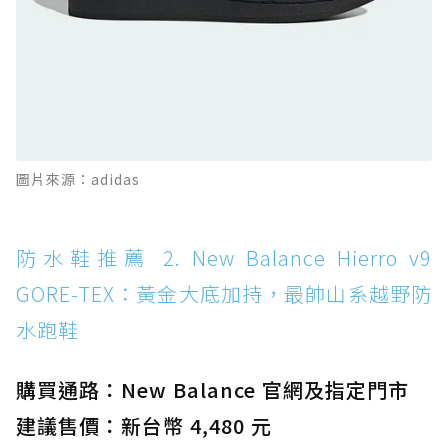
防水鞋推薦 11. On Cloudhorizon 2 WP：腳
感軟彈、搭載 Missiongrip™ 的防水輕越野鞋
防水鞋推薦 12. Vans Crosspath XC GORE-
TEX：搭載 Vibram 大底與 GORE-TEX，顛覆
滑板印象的防水鞋
防水鞋推薦 13. Dr. Martens 1460 Rain
圖片來源：adidas
Boot：馬汀首款雨靴登場，經典八孔加上全防
水 PVC
防水鞋推薦 14. SKECHERS BADGER
防水鞋推薦 2. New Balance Hierro v9
WATERPROOF：一踩即穿懶人神器！搭載固特
GORE-TEX：黃金大底加持，最帥山系越野防
異大底與全防水厚底健走鞋
水跑鞋
防水鞋推薦 15. Brooks Cascadia 19 GTX：注
入氮氣中底與 GORE-TEX 的全地形碳中和神鞋
購買通路：New Balance 官網及指定門市
建議售價：新台幣 4,480 元