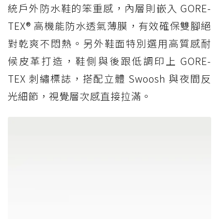
統戶外防水鞋的笨重感，內層則嵌入 GORE-
TEX® 高機能防水透氣薄膜，有效確保雙腳絕
對乾爽不悶熱。另外鞋面特別選用高質感耐
候皮革打造，鞋側與後跟低調印上 GORE-
TEX 刺繡標誌，搭配立體 Swoosh 與夜間反
光細節，視覺層次感直接拉滿。