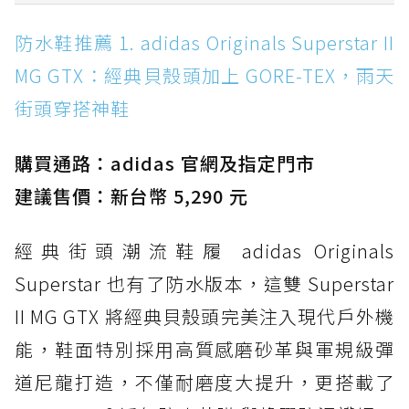
防水鞋推薦 1. adidas Originals Superstar II
防水鞋推薦 1. adidas Originals Superstar II
MG GTX：經典貝殼頭加上 GORE-TEX，雨天街
MG GTX：經典貝殼頭加上 GORE-TEX，雨天
頭穿搭神鞋
街頭穿搭神鞋
防水鞋推薦 2. New Balance Hierro v9 GORE-
TEX：黃金大底加持，最帥山系越野防水跑鞋
購買通路：adidas 官網及指定門市
防水鞋推薦 3. Nike Dunk Low GORE-TEX：
經典 Dunk 輪廓加上防水科技，雨天穿搭帥度不
建議售價：新台幣 5,290 元
打折
經典街頭潮流鞋履 adidas Originals
防水鞋推薦 4. ASICS TRABUCO 14 GTX：搭
載 GORE-TEX 隱形貼合科技，全方位防水神鞋
Superstar 也有了防水版本，這雙 Superstar
防水鞋推薦 5. Salomon XT-6 GORE-TEX：潮
II MG GTX 將經典貝殼頭完美注入現代戶外機
人必備山系鞋王！防滑、防水與街頭顏值一次攻
能，鞋面特別採用高質感磨砂革與軍規級彈
頂
道尼龍打造，不僅耐磨度大提升，更搭載了
防水鞋推薦 6. HOKA Stinson Evo GTX：越野