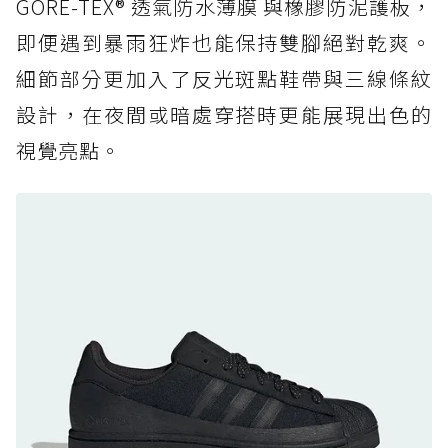
復刻厚底，GORE-TEX 防水與增高神器一次滿
GORE-TEX® 透氣防水薄膜 與橡膠防泥護板，
足
即便遇到暴雨狂炸也能保持雙腳絕對乾爽。
防水鞋推薦 7. Timberland Motion Access：
細節部分更加入了反光斑點鞋帶與三線條紋
黃靴同級頂級防水，輕量化工裝健走鞋雨天必備
設計，在夜間或暗處穿搭時更能展現出色的
防水鞋推薦 7. Timberland Motion Access：
視覺亮點。
黃靴同級頂級防水，輕量化工裝健走鞋雨天必備
防水鞋推薦 8. Mizuno WAVE MUJIN LS
GTX：搭載 Vibram 黃金大底與 GORE-TEX 的
日系街頭潮鞋
防水鞋推薦 9. PALLADIUM OFF_BOUND
DISC WP+：首度導入旋鈕快穿，橘標防水加持
的城市波浪神鞋
防水鞋推薦 10. PUMA Voyage NITRO™ 4
GORE-TEX：氮氣中底注入，回彈與防滑兼具的
全天候越野跑鞋