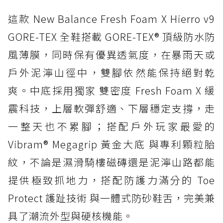
這款 New Balance Fresh Foam X Hierro v9
GORE-TEX 全鞋搭載 GORE-TEX® 頂級防水防
風薄膜，同時保有優異透氣度，在暴雨天或
戶外泥濘山徑中，雙腳依然能保持絕對乾
爽。中底採用獨家 雙密度 Fresh Foam X 緩
震科技，上層軟彈舒適、下層穩定支撐，走
一整天也不累腳；搭配戶外玩家最愛的
Vibram® Megagrip 黃金大底 與專利顆粒胎
紋，不論是濕滑騎樓磁磚還是泥濘山路都能
提供極致抓地力，搭配防護力滿分的 Toe
Protect 護趾技術 與一體式防砂鞋舌，完美兼
具了潮流外型與硬核機能。