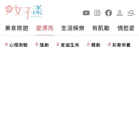
美食旅遊
愛漂亮
生活娛樂
有肌勵
情慾愛
心理測驗
陸劇
星座生肖
韓劇
彩妝保養