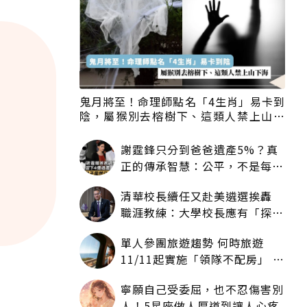
鬼月將至！命理師點名「4生肖」易卡到
陰，屬猴別去榕樹下、這類人禁上山下
海
謝霆鋒只分到爸爸遺產5%？真
正的傳承智慧：公平，不是每個
人拿一樣多
清華校長續任又赴美遴選挨轟
職涯教練：大學校長應有「探
索」職涯權利嗎？
單人參團旅遊趨勢 何時旅遊
11/11起實施「領隊不配房」 落
單更免收單房差
寧願自己受委屈，也不忍傷害別
人！5星座做人厚道到讓人心疼