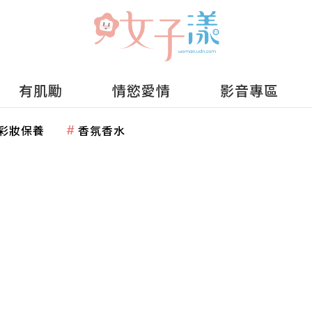
有肌勵
情慾愛情
影音專區
彩妝保養
香氛香水