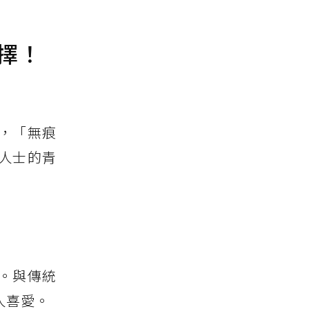
擇！
，「無痕
人士的青
。與傳統
人喜愛。