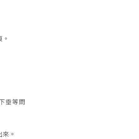
痕。
下垂等問
出來。