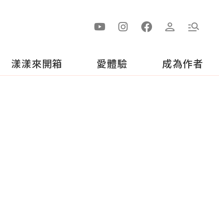
漾漾來開箱
愛體驗
成為作者