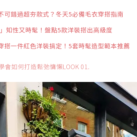
不可錯過超夯款式？冬天5必備毛衣穿搭指南
斯」知性又時髦！盤點5款洋裝搭出高級度
穿搭一件紅色洋裝搞定！5套時髦造型範本推薦
會如何打造鬆弛慵懶LOOK 01.