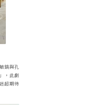
敏鎬與孔
」，此劇
迷超期待