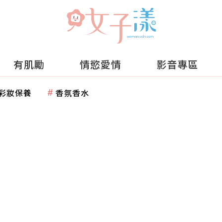
有肌勵
情慾愛情
影音專區
彩妝保養
香氛香水