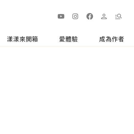
漾漾來開箱
愛體驗
成為作者