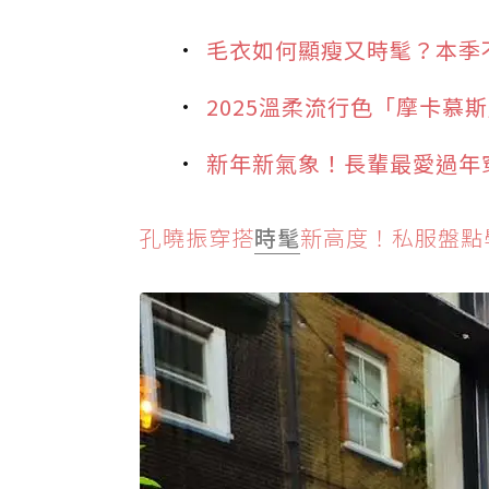
毛衣如何顯瘦又時髦？本季
2025溫柔流行色「摩卡慕
新年新氣象！長輩最愛過年
孔曉振穿搭
時髦
新高度！私服盤點學