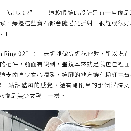
“Glitz 02”：「這款眼鏡的設計是有一些像
候，旁邊這些寶石都會隨著光折射，很耀眼很好
。」
 Ring 02”：「最近剛做完近視雷射，所以現
的配件，前面有說到，墨鏡本來就是我包包裡面
這支簡直少女心噴發，鏡腳的地方鑲有粉紅色寶
帶一點甜酷風的感覺，還有剛剛拿的那個浮誇又
來像是美少女戰士一樣。」