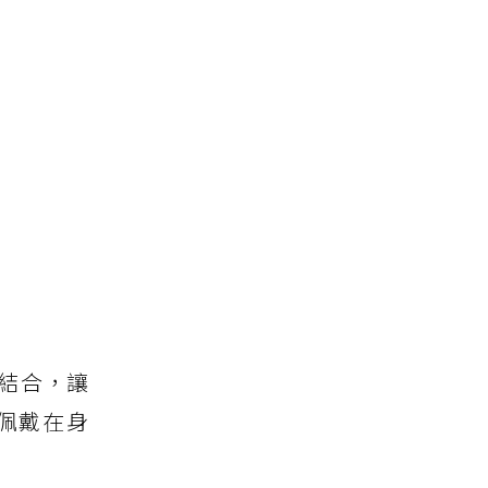
鏡的結合，讓
佩戴在身