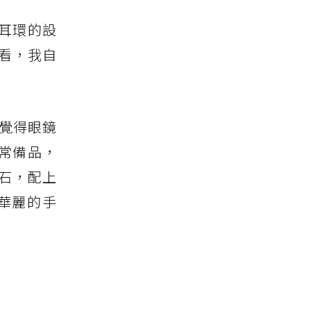
是耳環的設
看，我自
在覺得眼鏡
常備品，
石，配上
華麗的手