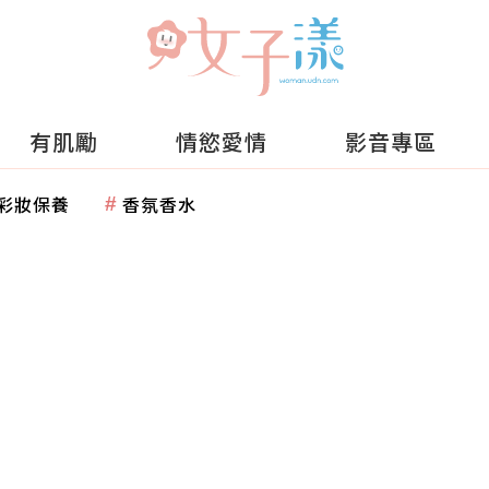
有肌勵
情慾愛情
影音專區
彩妝保養
香氛香水