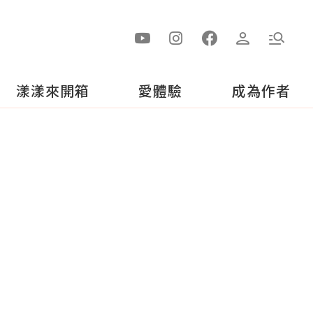
漾漾來開箱
愛體驗
成為作者