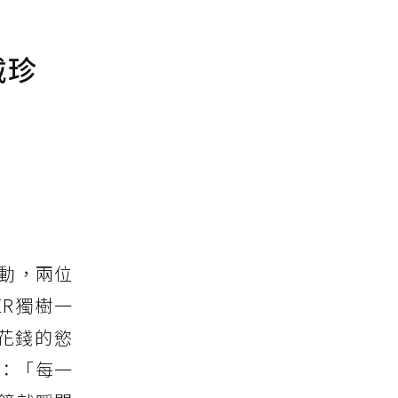
戴珍
品活動，兩位
ER獨樹一
花錢的慾
R：「每一