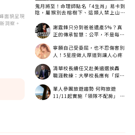
鬼月將至！命理師點名「4生肖」易卡到
陰，屬猴別去榕樹下、這類人禁上山下
層峰面貌呈現
海
新洞察。
謝霆鋒只分到爸爸遺產5%？真
正的傳承智慧：公平，不是每個
人拿一樣多
寧願自己受委屈，也不忍傷害別
人！5星座做人厚道到讓人心疼
清華校長續任又赴美遴選挨轟
職涯教練：大學校長應有「探
索」職涯權利嗎？
單人參團旅遊趨勢 何時旅遊
11/11起實施「領隊不配房」 落
單更免收單房差