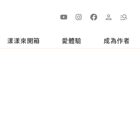
漾漾來開箱
愛體驗
成為作者