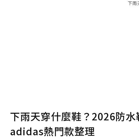
下雨天
為了鼓勵作者持續創作更好的內容，
的點數贈送給作者，一旦使用贊助點數
U 利點數 1 點 = NTD 1 元。
我已詳閱贊助說明，且同意站方的使用
您當前剩餘 U 利點數：
0
點；前往
購買
下雨天穿什麼鞋？2026防水鞋
adidas熱門款整理