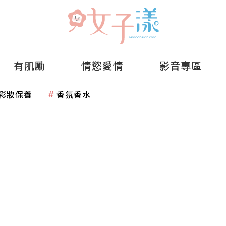
有肌勵
情慾愛情
影音專區
彩妝保養
香氛香水