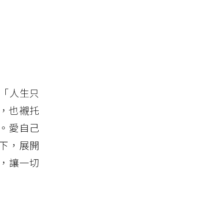
度，「人生只
，也襯托
」。愛自己
下，展開
，讓一切