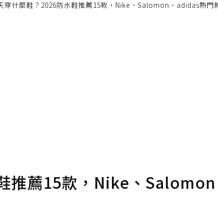
穿什麼鞋？2026防水鞋推薦15款，Nike、Salomon、adidas熱
會員可以使用「贊助」功能實質回饋給喜愛的作者。可將您認
即不得撤銷，單筆贊助最低點數為30點，最高點數沒有上限
確認送出
條款。
點數
推薦15款，Nike、Salomo