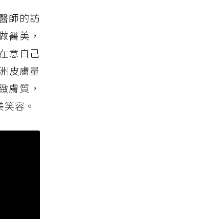
醫師的訪
做醫美，
當在意自己
洲皮膚量
緊緻膚質，
美笑容。