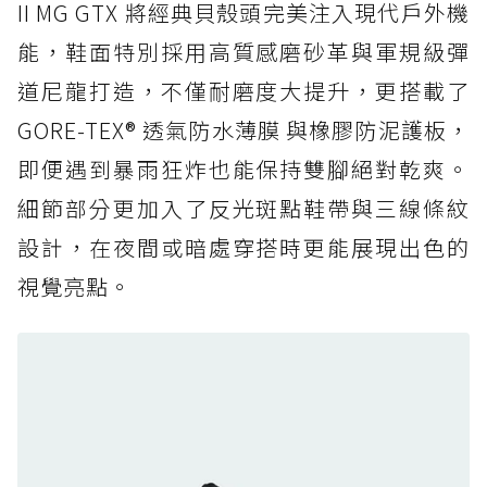
防水鞋推薦 5. Salomon XT-6 GORE-TEX：潮
II MG GTX 將經典貝殼頭完美注入現代戶外機
人必備山系鞋王！防滑、防水與街頭顏值一次攻
能，鞋面特別採用高質感磨砂革與軍規級彈
頂
道尼龍打造，不僅耐磨度大提升，更搭載了
防水鞋推薦 6. HOKA Stinson Evo GTX：越野
復刻厚底，GORE-TEX 防水與增高神器一次滿
GORE-TEX® 透氣防水薄膜 與橡膠防泥護板，
足
即便遇到暴雨狂炸也能保持雙腳絕對乾爽。
防水鞋推薦 7. Timberland Motion Access：
細節部分更加入了反光斑點鞋帶與三線條紋
黃靴同級頂級防水，輕量化工裝健走鞋雨天必備
設計，在夜間或暗處穿搭時更能展現出色的
防水鞋推薦 7. Timberland Motion Access：
視覺亮點。
黃靴同級頂級防水，輕量化工裝健走鞋雨天必備
防水鞋推薦 8. Mizuno WAVE MUJIN LS
GTX：搭載 Vibram 黃金大底與 GORE-TEX 的
日系街頭潮鞋
防水鞋推薦 9. PALLADIUM OFF_BOUND
DISC WP+：首度導入旋鈕快穿，橘標防水加持
的城市波浪神鞋