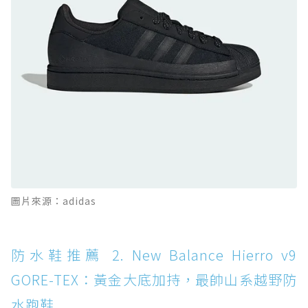
防水鞋推薦 10. PUMA Voyage NITRO™ 4
GORE-TEX：氮氣中底注入，回彈與防滑兼具的
全天候越野跑鞋
防水鞋推薦 11. On Cloudhorizon 2 WP：腳
感軟彈、搭載 Missiongrip™ 的防水輕越野鞋
防水鞋推薦 12. Vans Crosspath XC GORE-
TEX：搭載 Vibram 大底與 GORE-TEX，顛覆
滑板印象的防水鞋
防水鞋推薦 13. Dr. Martens 1460 Rain
圖片來源：adidas
Boot：馬汀首款雨靴登場，經典八孔加上全防
水 PVC
防水鞋推薦 14. SKECHERS BADGER
防水鞋推薦 2. New Balance Hierro v9
WATERPROOF：一踩即穿懶人神器！搭載固特
GORE-TEX：黃金大底加持，最帥山系越野防
異大底與全防水厚底健走鞋
水跑鞋