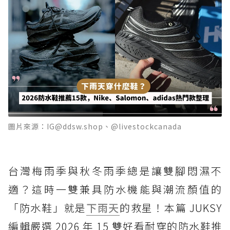
圖片來源：IG@ddsw.shop、@livestockcanada
台灣梅雨季與秋冬雨季總是讓雙腳悶濕不
適？這時一雙兼具防水機能與潮流顏值的
「防水鞋」就是
下雨天
的救星！本篇 JUKSY
編輯嚴選 2026 年 15 雙好看耐穿的防水鞋推