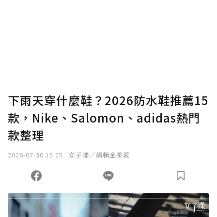
為了鼓勵作者持續創作更好的內容，會員可以
使用「贊助」功能實質回饋給喜愛的作者。可
將您認為適合的點數贈送給作者，一旦使用贊
助點數即不得撤銷，單筆贊助最低點數為30
點，最高點數沒有上限。
U 利點數 1 點 = NTD 1 元。
下雨天穿什麼鞋？2026防水鞋推薦15
款，Nike、Salomon、adidas熱門
確認送出
款整理
我已詳閱贊助說明，且同意站方的使用條款。
2026-07-30 15:25
女子漾／編輯金柔葳
您當前剩餘 U 利點數：
0
點；前往
購買點數