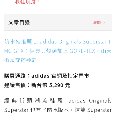
浪鞋現身！
文章目錄
展開
防水鞋推薦 1. adidas Originals Superstar II
防水鞋推薦 1. adidas Originals Superstar II
MG GTX：經典貝殼頭加上 GORE-TEX，雨天街
MG GTX：經典貝殼頭加上 GORE-TEX，雨天
頭穿搭神鞋
街頭穿搭神鞋
防水鞋推薦 2. New Balance Hierro v9 GORE-
TEX：黃金大底加持，最帥山系越野防水跑鞋
購買通路：adidas 官網及指定門市
防水鞋推薦 3. Nike Dunk Low GORE-TEX：
經典 Dunk 輪廓加上防水科技，雨天穿搭帥度不
建議售價：新台幣 5,290 元
打折
經典街頭潮流鞋履 adidas Originals
防水鞋推薦 4. ASICS TRABUCO 14 GTX：搭
載 GORE-TEX 隱形貼合科技，全方位防水神鞋
Superstar 也有了防水版本，這雙 Superstar