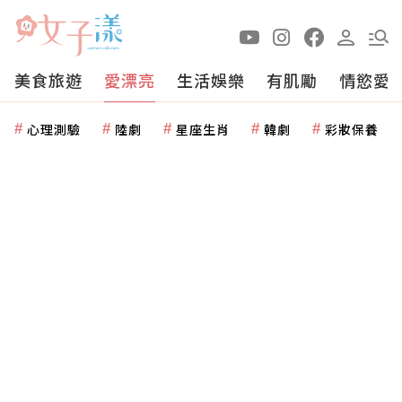
美食旅遊
愛漂亮
生活娛樂
有肌勵
情慾愛
心理測驗
陸劇
星座生肖
韓劇
彩妝保養