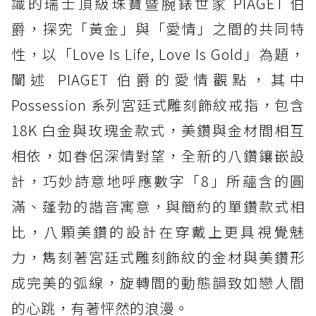
識的瑞士頂級珠寶暨腕錶世家 PIAGET 伯
爵，探究「黃金」與「愛情」之間的共同特
性，以「Love Is Life, Love Is Gold」為題，
闡述 PIAGET 伯爵的愛情觀點，其中
Possession 系列宮廷式雕刻飾紋戒指，包含
18K 白金與玫瑰金款式，美鑽與金材間相互
相依，如眷侶深情對望，全新的八鑽鑲嵌設
計，巧妙詩意地呼應數字「8」所蘊含的圓
滿、蓬勃的諧音寓意，與簡約的單鑽款式相
比，八顆美鑽的設計在穿戴上更具視覺魅
力，雋刻著宮廷式雕刻飾紋的金材與美鑽形
成完美的弧線，旋轉間的動態韻致如戀人間
的心跳，有著怦然的浪漫。