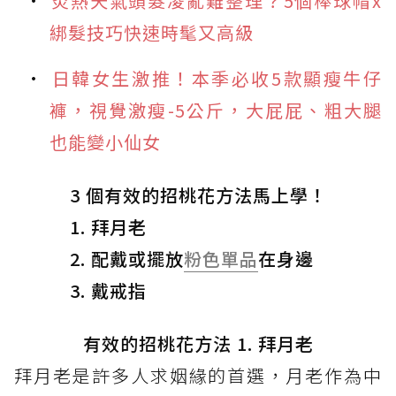
炎熱天氣頭髮凌亂難整理？5個棒球帽x
綁髮技巧快速時髦又高級
日韓女生激推！本季必收5款顯瘦牛仔
褲，視覺激瘦-5公斤，大屁屁、粗大腿
也能變小仙女
3 個有效的招桃花方法馬上學！
1. 拜月老
2. 配戴或擺放
粉色單品
在身邊
3. 戴戒指
有效的招桃花方法 1. 拜月老
拜月老是許多人求姻緣的首選，月老作為中