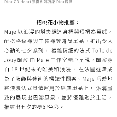
Dior CD Heart膠囊系列項鍊 Dior提供
招桃花小物推薦：
Maje 以浪漫的塔夫綢連身裙與短裙為靈感，
配搭格紋褲與工裝褲等時尚單品，推出令人
心動的七夕系列， 複雜精細的法式 Toile de
Jouy圖案 由 Maje 工作室精心呈現，圖案源
自 18 世紀末的唯美和浪漫， 在法國逐漸成
為了裝飾與藝術的標誌性圖案。Maje 巧妙地
將浪漫法式風情運用於經典單品上， 淋漓盡
致的展現出巴黎風景，並將優雅融於生活，
描繪出七夕的夢幻色彩。