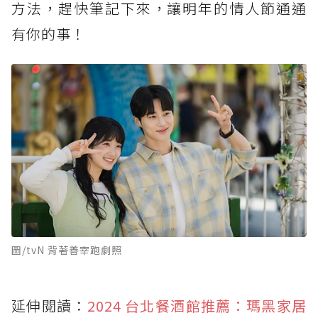
方法，趕快筆記下來，讓明年的情人節通通
有你的事！
圖/tvN 背著善宰跑劇照
延伸閱讀：
2024 台北餐酒館推薦：瑪黑家居