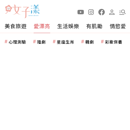
美食旅遊
愛漂亮
生活娛樂
有肌勵
情慾愛
心理測驗
陸劇
星座生肖
韓劇
彩妝保養