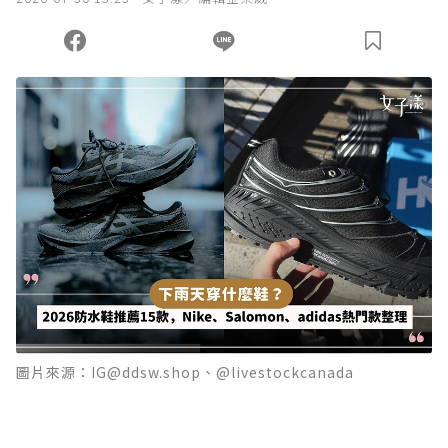
您當前剩餘 U 利點數：
0
點；前往
購買點數
圖片來源：IG@ddsw.shop、@livestockcanada