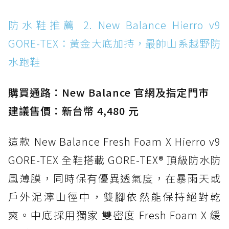
防水鞋推薦 14. SKECHERS BADGER
防水鞋推薦 2. New Balance Hierro v9
WATERPROOF：一踩即穿懶人神器！搭載固特
GORE-TEX：黃金大底加持，最帥山系越野防
異大底與全防水厚底健走鞋
水跑鞋
防水鞋推薦 15. Brooks Cascadia 19 GTX：注
入氮氣中底與 GORE-TEX 的全地形碳中和神鞋
購買通路：New Balance 官網及指定門市
建議售價：新台幣 4,480 元
這款 New Balance Fresh Foam X Hierro v9
GORE-TEX 全鞋搭載 GORE-TEX® 頂級防水防
風薄膜，同時保有優異透氣度，在暴雨天或
戶外泥濘山徑中，雙腳依然能保持絕對乾
爽。中底採用獨家 雙密度 Fresh Foam X 緩