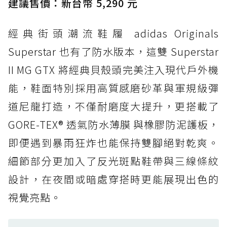
建議售價：新台幣 5,290 元
打折
經典街頭潮流鞋履 adidas Originals
防水鞋推薦 4. ASICS TRABUCO 14 GTX：搭
載 GORE-TEX 隱形貼合科技，全方位防水神鞋
Superstar 也有了防水版本，這雙 Superstar
防水鞋推薦 5. Salomon XT-6 GORE-TEX：潮
II MG GTX 將經典貝殼頭完美注入現代戶外機
人必備山系鞋王！防滑、防水與街頭顏值一次攻
能，鞋面特別採用高質感磨砂革與軍規級彈
頂
道尼龍打造，不僅耐磨度大提升，更搭載了
防水鞋推薦 6. HOKA Stinson Evo GTX：越野
復刻厚底，GORE-TEX 防水與增高神器一次滿
GORE-TEX® 透氣防水薄膜 與橡膠防泥護板，
足
即便遇到暴雨狂炸也能保持雙腳絕對乾爽。
防水鞋推薦 7. Timberland Motion Access：
細節部分更加入了反光斑點鞋帶與三線條紋
黃靴同級頂級防水，輕量化工裝健走鞋雨天必備
設計，在夜間或暗處穿搭時更能展現出色的
防水鞋推薦 7. Timberland Motion Access：
視覺亮點。
黃靴同級頂級防水，輕量化工裝健走鞋雨天必備
防水鞋推薦 8. Mizuno WAVE MUJIN LS