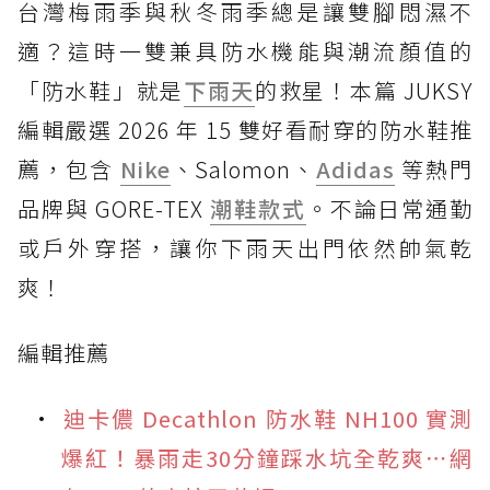
台灣梅雨季與秋冬雨季總是讓雙腳悶濕不
適？這時一雙兼具防水機能與潮流顏值的
「防水鞋」就是
下雨天
的救星！本篇 JUKSY
編輯嚴選 2026 年 15 雙好看耐穿的防水鞋推
薦，包含
Nike
、Salomon、
Adidas
等熱門
品牌與 GORE-TEX
潮鞋款式
。不論日常通勤
或戶外穿搭，讓你下雨天出門依然帥氣乾
爽！
編輯推薦
迪卡儂 Decathlon 防水鞋 NH100 實測
爆紅！暴雨走30分鐘踩水坑全乾爽⋯網