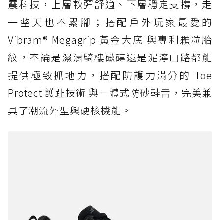
震科技，上層軟彈舒適、下層穩定支撐，走
一整天也不累腳；搭配戶外玩家最愛的
Vibram® Megagrip 黃金大底 與專利顆粒胎
紋，不論是濕滑騎樓磁磚還是泥濘山路都能
提供極致抓地力，搭配防護力滿分的 Toe
Protect 護趾技術 與一體式防砂鞋舌，完美兼
具了潮流外型與硬核機能。