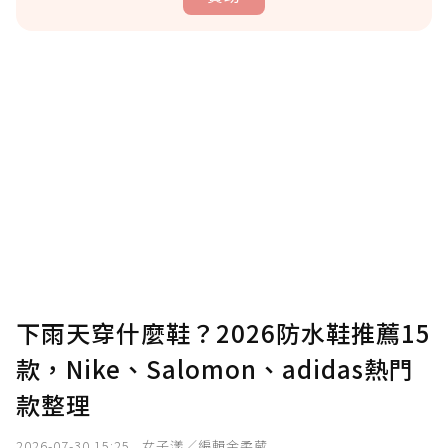
贊助說明
為了鼓勵作者持續創作更好的內容，會員可以
使用「贊助」功能實質回饋給喜愛的作者。可
將您認為適合的點數贈送給作者，一旦使用贊
助點數即不得撤銷，單筆贊助最低點數為30
點，最高點數沒有上限。
U 利點數 1 點 = NTD 1 元。
下雨天穿什麼鞋？2026防水鞋推薦15
款，Nike、Salomon、adidas熱門
確認送出
款整理
我已詳閱贊助說明，且同意站方的使用條款。
2026-07-30 15:25
女子漾／編輯金柔葳