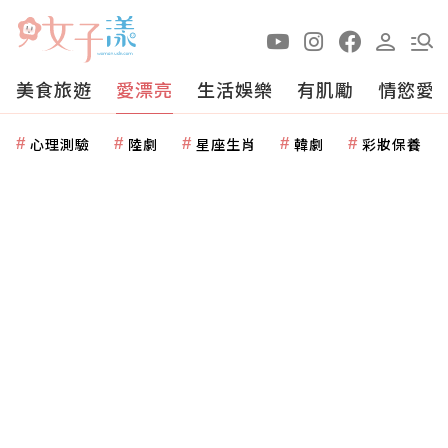
美食旅遊
愛漂亮
生活娛樂
有肌勵
情慾愛
心理測驗
陸劇
星座生肖
韓劇
彩妝保養