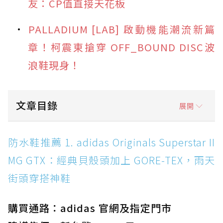
友：CP值直接天花板
PALLADIUM [LAB] 啟動機能潮流新篇
章！柯震東搶穿 OFF_BOUND DISC波
浪鞋現身！
文章目錄
展開
防水鞋推薦 1. adidas Originals Superstar II
防水鞋推薦 1. adidas Originals Superstar II
MG GTX：經典貝殼頭加上 GORE-TEX，雨天街
MG GTX：經典貝殼頭加上 GORE-TEX，雨天
頭穿搭神鞋
街頭穿搭神鞋
防水鞋推薦 2. New Balance Hierro v9 GORE-
TEX：黃金大底加持，最帥山系越野防水跑鞋
購買通路：adidas 官網及指定門市
防水鞋推薦 3. Nike Dunk Low GORE-TEX：
經典 Dunk 輪廓加上防水科技，雨天穿搭帥度不