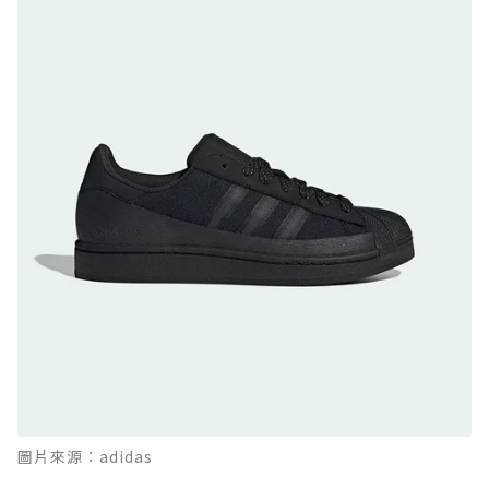
GTX：搭載 Vibram 黃金大底與 GORE-TEX 的
日系街頭潮鞋
防水鞋推薦 9. PALLADIUM OFF_BOUND
DISC WP+：首度導入旋鈕快穿，橘標防水加持
的城市波浪神鞋
防水鞋推薦 10. PUMA Voyage NITRO™ 4
GORE-TEX：氮氣中底注入，回彈與防滑兼具的
全天候越野跑鞋
防水鞋推薦 11. On Cloudhorizon 2 WP：腳
感軟彈、搭載 Missiongrip™ 的防水輕越野鞋
防水鞋推薦 12. Vans Crosspath XC GORE-
TEX：搭載 Vibram 大底與 GORE-TEX，顛覆
滑板印象的防水鞋
防水鞋推薦 13. Dr. Martens 1460 Rain
圖片來源：adidas
Boot：馬汀首款雨靴登場，經典八孔加上全防
水 PVC