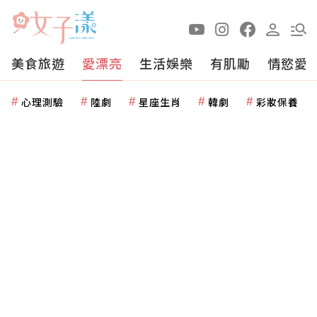
美食旅遊
愛漂亮
生活娛樂
有肌勵
情慾愛
心理測驗
陸劇
星座生肖
韓劇
彩妝保養