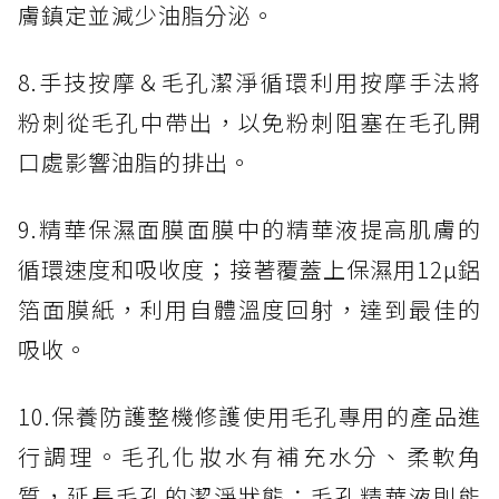
膚鎮定並減少油脂分泌。
8.手技按摩＆毛孔潔淨循環​利用按摩手法將
粉刺從毛孔中帶出，以免粉刺阻塞在毛孔開
口處影響油脂的排出。
9.精華保濕面膜​面膜中的精華液提高肌膚的
循環速度和吸收度；接著覆蓋上保濕用12µ鋁
箔面膜紙，利用自體溫度回射，達到最佳的
吸收。
10.保養防護整機修護​使用毛孔專用的產品進
行調理。毛孔化妝水有補充水分、柔軟角
質，延長毛孔的潔淨狀態；毛孔精華液則能