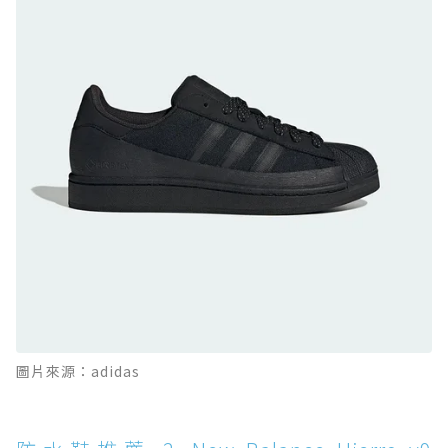
防水鞋推薦 9. PALLADIUM OFF_BOUND
DISC WP+：首度導入旋鈕快穿，橘標防水加持
的城市波浪神鞋
防水鞋推薦 10. PUMA Voyage NITRO™ 4
GORE-TEX：氮氣中底注入，回彈與防滑兼具的
全天候越野跑鞋
防水鞋推薦 11. On Cloudhorizon 2 WP：腳
感軟彈、搭載 Missiongrip™ 的防水輕越野鞋
防水鞋推薦 12. Vans Crosspath XC GORE-
TEX：搭載 Vibram 大底與 GORE-TEX，顛覆
滑板印象的防水鞋
防水鞋推薦 13. Dr. Martens 1460 Rain
圖片來源：adidas
Boot：馬汀首款雨靴登場，經典八孔加上全防
水 PVC
防水鞋推薦 14. SKECHERS BADGER