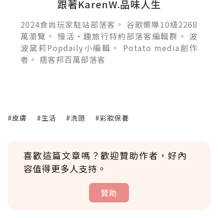
跟著KarenW.品味人生
2024食尚玩家駐站部落客。 谷歌嚮導10級2268
萬瀏覽。 慢活‧趣旅行特約部落客編輯群。 波
波黛莉Popdaily小編輯。 Potato media創作
者。 痞客邦百萬部落客
#皮膚
#生活
#洗頭
#彩妝保養
喜歡這篇文章嗎？歡迎贊助作者，好內
容值得更多人支持。
贊助