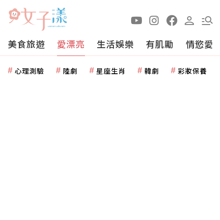
美食旅遊
愛漂亮
生活娛樂
有肌勵
情慾愛
心理測驗
陸劇
星座生肖
韓劇
彩妝保養