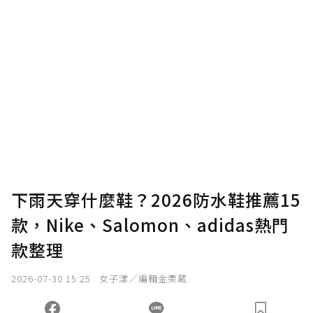
贊助說明
為了鼓勵作者持續創作更好的內容，會員可以
使用「贊助」功能實質回饋給喜愛的作者。可
將您認為適合的點數贈送給作者，一旦使用贊
助點數即不得撤銷，單筆贊助最低點數為30
點，最高點數沒有上限。
U 利點數 1 點 = NTD 1 元。
下雨天穿什麼鞋？2026防水鞋推薦15
款，Nike、Salomon、adidas熱門
確認送出
款整理
我已詳閱贊助說明，且同意站方的使用條款。
2026-07-30 15:25
女子漾／編輯金柔葳
您當前剩餘 U 利點數：
0
點；前往
購買點數