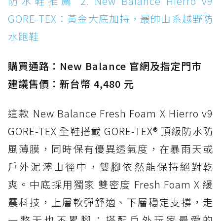
防水鞋推薦 2. New Balance Hierro v9
WATERPROOF：一踩即穿懶人神器！搭載固特
GORE-TEX：黃金大底加持，最帥山系越野防
異大底與全防水厚底健走鞋
水跑鞋
防水鞋推薦 15. Brooks Cascadia 19 GTX：注
入氮氣中底與 GORE-TEX 的全地形碳中和神鞋
購買通路：New Balance 官網及指定門市
建議售價：新台幣 4,480 元
這款 New Balance Fresh Foam X Hierro v9
GORE-TEX 全鞋搭載 GORE-TEX® 頂級防水防
風薄膜，同時保有優異透氣度，在暴雨天或
戶外泥濘山徑中，雙腳依然能保持絕對乾
爽。中底採用獨家 雙密度 Fresh Foam X 緩
震科技，上層軟彈舒適、下層穩定支撐，走
一整天也不累腳；搭配戶外玩家最愛的