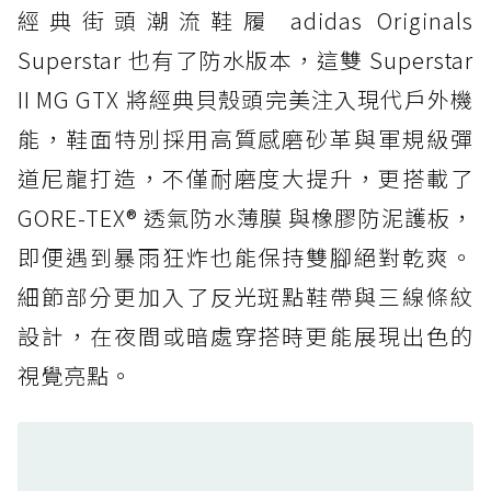
經典街頭潮流鞋履 adidas Originals
防水鞋推薦 4. ASICS TRABUCO 14 GTX：搭
載 GORE-TEX 隱形貼合科技，全方位防水神鞋
Superstar 也有了防水版本，這雙 Superstar
防水鞋推薦 5. Salomon XT-6 GORE-TEX：潮
II MG GTX 將經典貝殼頭完美注入現代戶外機
人必備山系鞋王！防滑、防水與街頭顏值一次攻
能，鞋面特別採用高質感磨砂革與軍規級彈
頂
道尼龍打造，不僅耐磨度大提升，更搭載了
防水鞋推薦 6. HOKA Stinson Evo GTX：越野
復刻厚底，GORE-TEX 防水與增高神器一次滿
GORE-TEX® 透氣防水薄膜 與橡膠防泥護板，
足
即便遇到暴雨狂炸也能保持雙腳絕對乾爽。
防水鞋推薦 7. Timberland Motion Access：
細節部分更加入了反光斑點鞋帶與三線條紋
黃靴同級頂級防水，輕量化工裝健走鞋雨天必備
設計，在夜間或暗處穿搭時更能展現出色的
防水鞋推薦 7. Timberland Motion Access：
視覺亮點。
黃靴同級頂級防水，輕量化工裝健走鞋雨天必備
防水鞋推薦 8. Mizuno WAVE MUJIN LS
GTX：搭載 Vibram 黃金大底與 GORE-TEX 的
日系街頭潮鞋