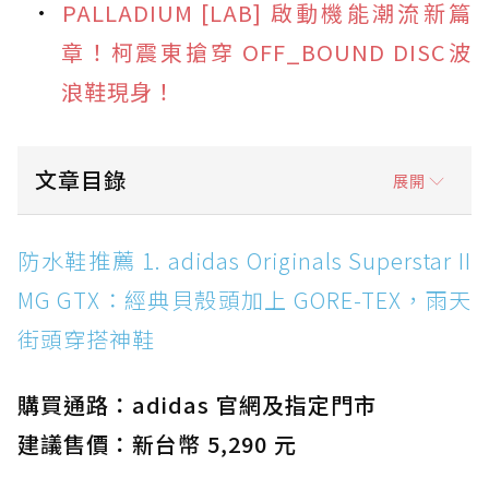
PALLADIUM [LAB] 啟動機能潮流新篇
章！柯震東搶穿 OFF_BOUND DISC波
浪鞋現身！
文章目錄
展開
防水鞋推薦 1. adidas Originals Superstar II
防水鞋推薦 1. adidas Originals Superstar II
MG GTX：經典貝殼頭加上 GORE-TEX，雨天街
MG GTX：經典貝殼頭加上 GORE-TEX，雨天
頭穿搭神鞋
街頭穿搭神鞋
防水鞋推薦 2. New Balance Hierro v9 GORE-
TEX：黃金大底加持，最帥山系越野防水跑鞋
購買通路：adidas 官網及指定門市
防水鞋推薦 3. Nike Dunk Low GORE-TEX：
經典 Dunk 輪廓加上防水科技，雨天穿搭帥度不
建議售價：新台幣 5,290 元
打折