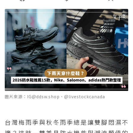
圖片來源：IG@ddsw.shop、@livestockcanada
台灣梅雨季與秋冬雨季總是讓雙腳悶濕不
適？這時一雙兼具防水機能與潮流顏值的