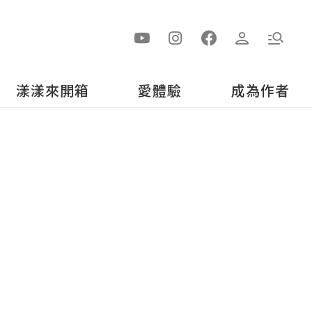
漾漾來開箱
愛體驗
成為作者