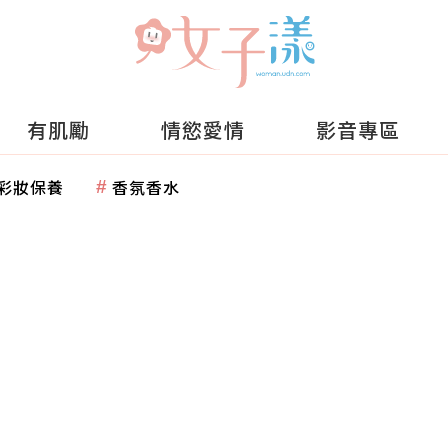
有肌勵
情慾愛情
影音專區
彩妝保養
香氛香水