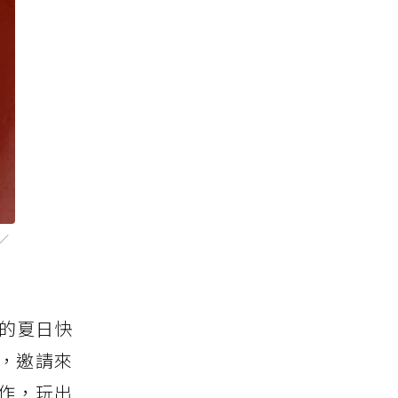
.／
一晚的夏日快
Lu，邀請來
界合作，玩出