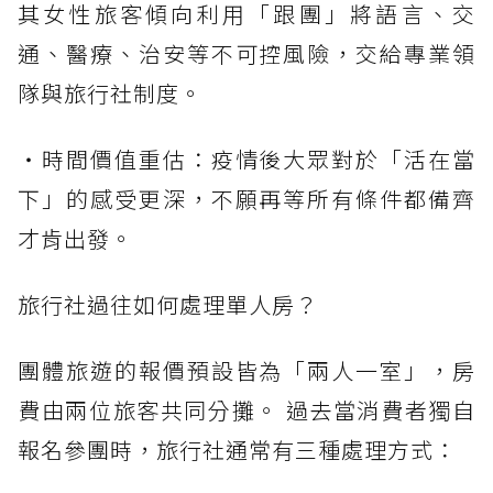
其女性旅客傾向利用「跟團」將語言、交
通、醫療、治安等不可控風險，交給專業領
隊與旅行社制度。
・時間價值重估：疫情後大眾對於「活在當
下」的感受更深，不願再等所有條件都備齊
才肯出發。
旅行社過往如何處理單人房？
團體旅遊的報價預設皆為「兩人一室」，房
費由兩位旅客共同分攤。 過去當消費者獨自
報名參團時，旅行社通常有三種處理方式：