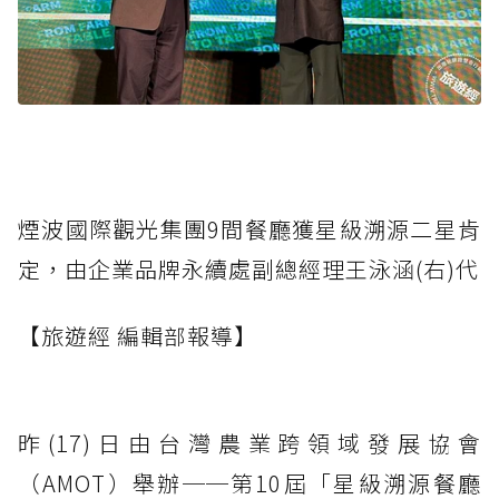
煙波國際觀光集團9間餐廳獲星級溯源二星肯
定，由企業品牌永續處副總經理王泳涵(右)代
【旅遊經 編輯部報導】
昨(17)日由台灣農業跨領域發展協會
（AMOT）舉辦──第10屆「星級溯源餐廳