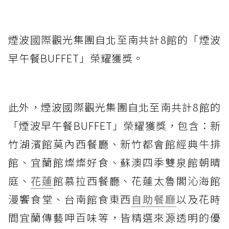
煙波國際觀光集團自北至南共計8館的「煙波
早午餐BUFFET」榮耀獲獎。
此外，煙波國際觀光集團自北至南共計8館的
「煙波早午餐BUFFET」榮耀獲獎，包含：新
竹湖濱館莫內西餐廳、新竹都會館經典牛排
館、宜蘭館燦燦好食、蘇澳四季雙泉館朝晴
庭、
花蓮
館慕拉西餐廳、花蓮太魯閣沁海館
漫饗食堂、台南館食東西
自助餐廳
以及花時
間宜蘭傳藝呷百味等，皆精選來源透明的優