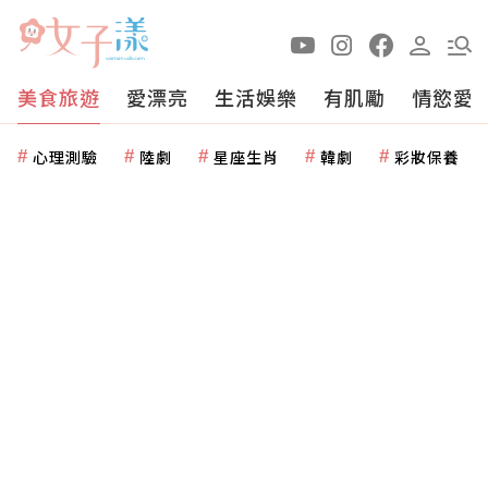
美食旅遊
愛漂亮
生活娛樂
有肌勵
情慾愛
心理測驗
陸劇
星座生肖
韓劇
彩妝保養