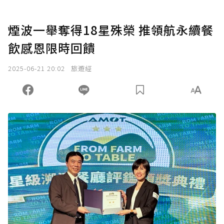
煙波一舉奪得18星殊榮 推領航永續餐
飲感恩限時回饋
2025-06-21 20:02
旅遊經