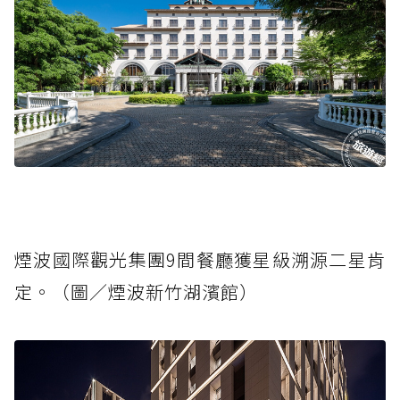
煙波國際觀光集團9間餐廳獲星級溯源二星肯
定。（圖／煙波新竹湖濱館）