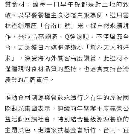
質食材，讓每一口早午餐都是對土地的致
敬。以早餐餐檯主食必嚐白飯為例，選用雲
林產銷履歷「台南11號」米，採自然永續耕
作，米粒晶亮飽滿、Q彈滑順，不僅風靡全
台，更深獲日本媒體盛讚為「驚為天人的好
米」，深受海內外饕客高度讚賞，此選材不
僅體現對食材品質的堅持，也落實支持台灣
農業的品牌責任。
推動食材溯源與餐飲永續行之有年的煙波國
際觀光集團表示，連續兩年舉辦主廚義煮公
益活動回饋社會，特別結合星級溯源餐廳的
主題菜色，走進家扶基金會新竹、台南、宜