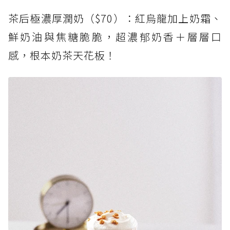
茶后極濃厚潤奶（$70）：紅烏龍加上奶霜、
鮮奶油與焦糖脆脆，超濃郁奶香＋層層口
感，根本奶茶天花板！