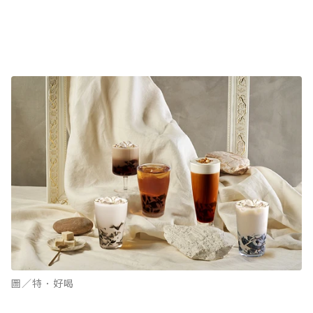
圖／特．好喝