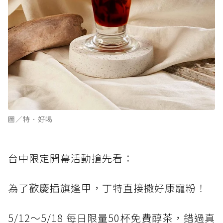
圖／特．好喝
台中限定開幕活動搶先看：
為了歡慶插旗逢甲，丁特直接撒好康寵粉！
5/12～5/18 每日限量50杯免費醇茶，錯過真