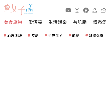
美食旅遊
愛漂亮
生活娛樂
有肌勵
情慾愛
心理測驗
陸劇
星座生肖
韓劇
彩妝保養