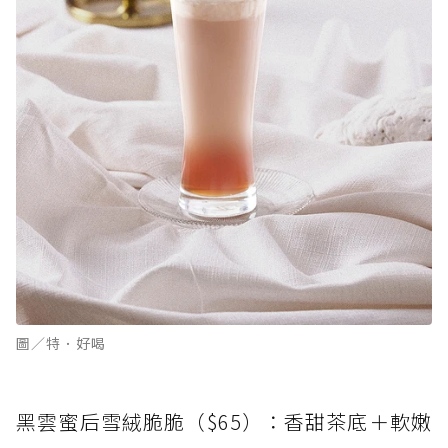
圖／特．好喝
黑雲蜜后雪絨脆脆（$65）：香甜茶底＋軟嫩