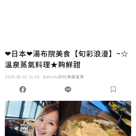
❤日本❤湯布院美食【旬彩浪漫】~☆
溫泉蒸氣料理★夠鮮甜
2026-08-02 21:50
Belinda的玩美甜蜜窩