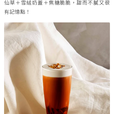
仙草＋雪絨奶蓋＋焦糖脆脆，甜而不膩又很
有記憶點！