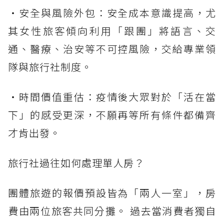
・安全與風險外包：安全成本意識提高，尤
其女性旅客傾向利用「跟團」將語言、交
通、醫療、治安等不可控風險，交給專業領
隊與旅行社制度。
・時間價值重估：疫情後大眾對於「活在當
下」的感受更深，不願再等所有條件都備齊
才肯出發。
旅行社過往如何處理單人房？
團體旅遊的報價預設皆為「兩人一室」，房
費由兩位旅客共同分攤。 過去當消費者獨自