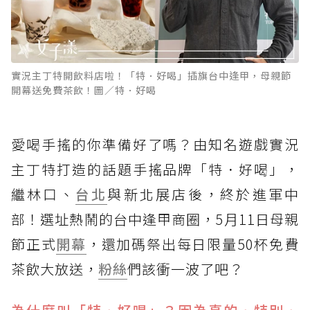
實況主丁特開飲料店啦！「特．好喝」插旗台中逢甲，母親節
開幕送免費茶飲！圖／特．好喝
愛喝手搖的你準備好了嗎？由知名遊戲實況
主丁特打造的話題手搖品牌「特．好喝」，
繼林口、
台北
與新北展店後，終於進軍中
部！選址熱鬧的台中逢甲商圈，5月11日母親
節正式
開幕
，還加碼祭出每日限量50杯免費
茶飲大放送，
粉絲
們該衝一波了吧？