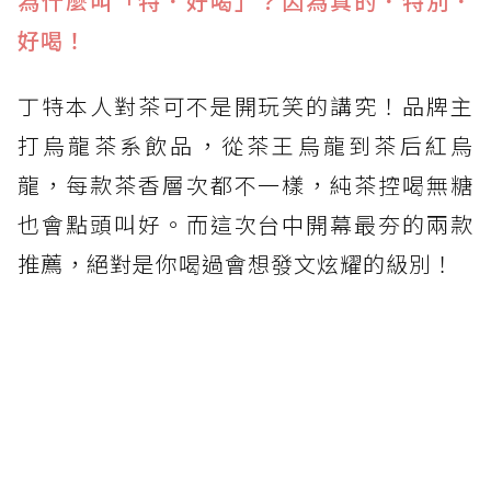
為什麼叫「特．好喝」？因為真的．特別．
好喝！
丁特本人對茶可不是開玩笑的講究！品牌主
打烏龍茶系飲品，從茶王烏龍到茶后紅烏
龍，每款茶香層次都不一樣，純茶控喝無糖
也會點頭叫好。而這次台中開幕最夯的兩款
推薦，絕對是你喝過會想發文炫耀的級別！