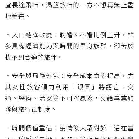
宜長途飛行，渴望旅行的一方不想再無止盡
地等待。
・人口結構改變：晚婚、不婚比例上升，許
多具備經濟能力與時間的單身族群，卻苦於
找不到合適的旅伴。
・安全與風險外包：安全成本意識提高，尤
其女性旅客傾向利用「跟團」將語言、交
通、醫療、治安等不可控風險，交給專業領
隊與旅行社制度。
・時間價值重估：疫情後大眾對於「活在當
下」的感受更深，不願再等所有條件都備齊