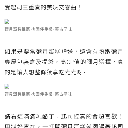
受起司三重奏的美味交響曲！
彌月蛋糕推薦 桃園伴手禮-蓁古早味
如果是要當彌月蛋糕贈送，還會有粉嫩彌月
專屬包裝盒及提袋，高CP值的彌月選擇，真
的是讓人想整條獨享吃光光呀~
彌月蛋糕推薦 桃園伴手禮-蓁古早味
請看這滿滿乳酪丁，起司控真的會超喜歡！
用料好實在，一打開彌月蛋糕就瀰漫著起司