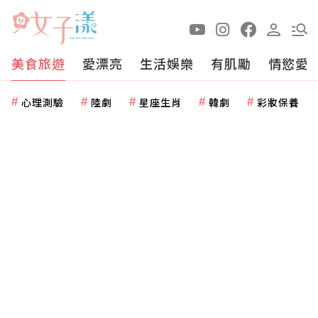
美食旅遊
愛漂亮
生活娛樂
有肌勵
情慾愛
心理測驗
陸劇
星座生肖
韓劇
彩妝保養