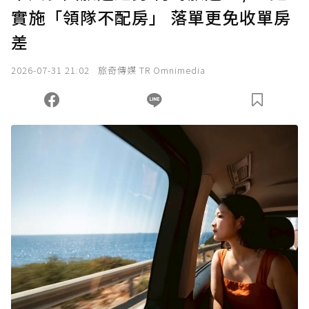
實施「領隊不配房」 落單更免收單房
確認送出
差
我已詳閱贊助說明，且同意站方的使用條款。
2026-07-31 21:02
旅奇傳媒 TR Omnimedia
您當前剩餘 U 利點數：
0
點；前往
購買點數