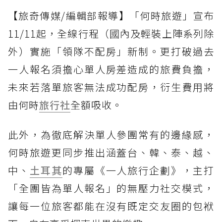
【旅奇傳媒/編輯部報導】「何時旅遊」宣布
11/11起，全線行程（國內及輕裝上陣系列除
外）實施「領隊不配房」新制。更打破過去
一人報名須擔心單人房差造成的旅費負擔，
未來若落單旅客無法成功配房，衍生費用將
由何時
旅行社
全額吸收。
此外，為徹底解決單人參團常有的邊緣感，
何時旅遊更同步推出涵蓋台、韓、泰、越、
中、
土耳其
的專屬《一人旅行企劃》，主打
「全團皆為單人報名」的無壓力社交模式，
讓每一位旅客都能在沒有既定交友圈的包袱