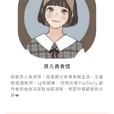
貝ㄦ貪食怪
我是貝ㄦ貪食怪，我喜歡分享美食與生活，主要
經營痞客邦、ig和臉書，同時也是PopDaily 創
作者和食尚玩家駐站部落客，希望你喜歡我的分
享❤️