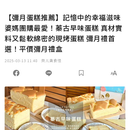
【彌月蛋糕推薦】記憶中的幸福滋味
婆媽團購最愛！蓁古早味蛋糕 真材實
料又鬆軟綿密的現烤蛋糕 彌月禮首
選！平價彌月禮盒
2025-03-13 11:48
貝ㄦ貪食怪