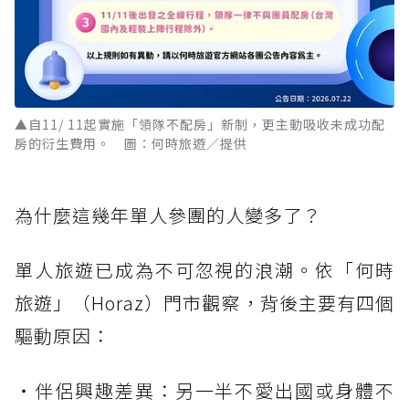
▲自11/ 11起實施「領隊不配房」新制，更主動吸收未成功配
房的衍生費用。 圖：何時旅遊／提供
為什麼這幾年單人參團的人變多了？
單人旅遊已成為不可忽視的浪潮。依「何時
旅遊」（Horaz）門市觀察，背後主要有四個
驅動原因：
・伴侶興趣差異：另一半不愛出國或身體不