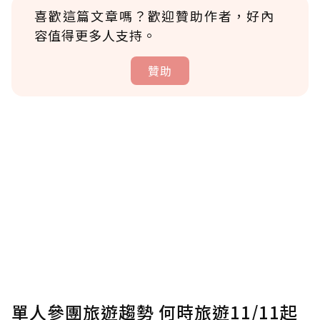
喜歡這篇文章嗎？歡迎贊助作者，好內
容值得更多人支持。
贊助
贊助說明
為了鼓勵作者持續創作更好的內容，會員可以
使用「贊助」功能實質回饋給喜愛的作者。可
將您認為適合的點數贈送給作者，一旦使用贊
助點數即不得撤銷，單筆贊助最低點數為30
點，最高點數沒有上限。
U 利點數 1 點 = NTD 1 元。
單人參團旅遊趨勢 何時旅遊11/11起