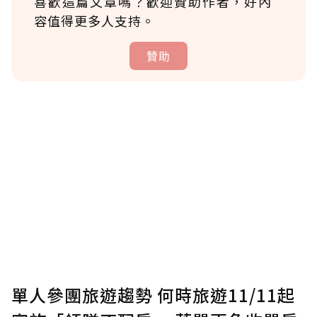
喜歡這篇文章嗎？歡迎贊助作者，好內
容值得更多人支持。
贊助
贊助說明
為了鼓勵作者持續創作更好的內容，會員可以
使用「贊助」功能實質回饋給喜愛的作者。可
將您認為適合的點數贈送給作者，一旦使用贊
助點數即不得撤銷，單筆贊助最低點數為30
點，最高點數沒有上限。
U 利點數 1 點 = NTD 1 元。
單人參團旅遊趨勢 何時旅遊11/11起