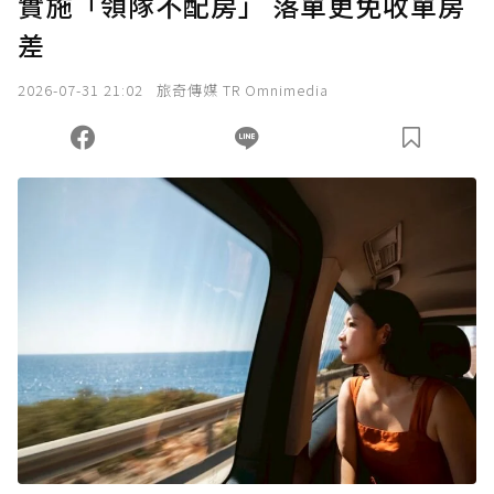
實施「領隊不配房」 落單更免收單房
確認送出
差
我已詳閱贊助說明，且同意站方的使用條款。
2026-07-31 21:02
旅奇傳媒 TR Omnimedia
您當前剩餘 U 利點數：
0
點；前往
購買點數