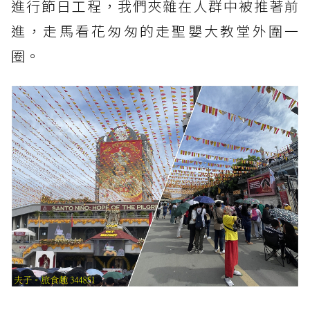
進行節日工程，我們夾雜在人群中被推著前
進，走馬看花匆匆的走聖嬰大教堂外圍一
圈。