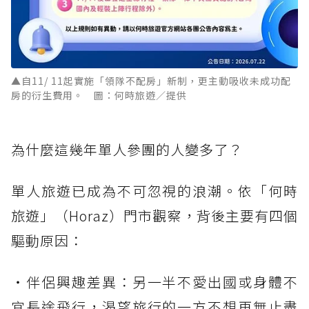
▲自11/ 11起實施「領隊不配房」新制，更主動吸收未成功配
房的衍生費用。 圖：何時旅遊／提供
為什麼這幾年單人參團的人變多了？
單人旅遊已成為不可忽視的浪潮。依「何時
旅遊」（Horaz）門市觀察，背後主要有四個
驅動原因：
・伴侶興趣差異：另一半不愛出國或身體不
宜長途飛行，渴望旅行的一方不想再無止盡