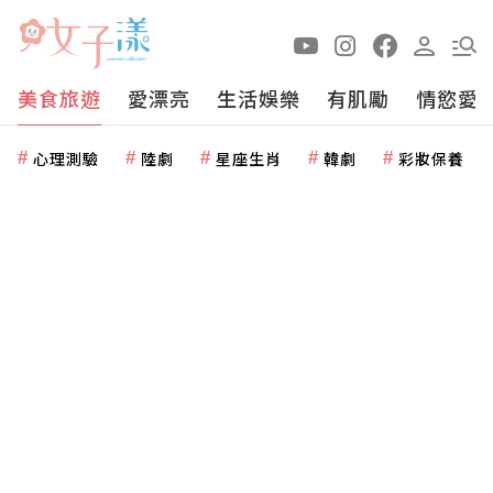
美食旅遊
愛漂亮
生活娛樂
有肌勵
情慾愛
心理測驗
陸劇
星座生肖
韓劇
彩妝保養