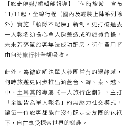
【旅奇傳媒/編輯部報導】「何時旅遊」宣布
11/11起，全線行程（國內及輕裝上陣系列除
外）實施「領隊不配房」新制。更打破過去
一人報名須擔心單人房差造成的旅費負擔，
未來若落單旅客無法成功配房，衍生費用將
由何時
旅行社
全額吸收。
此外，為徹底解決單人參團常有的邊緣感，
何時旅遊更同步推出涵蓋台、韓、泰、越、
中、
土耳其
的專屬《一人旅行企劃》，主打
「全團皆為單人報名」的無壓力社交模式，
讓每一位旅客都能在沒有既定交友圈的包袱
下，自在享受探索世界的樂趣。